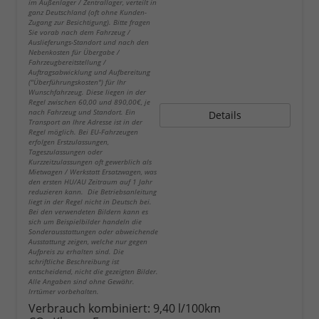
im Außenlager / Zentrallager, verteilt in
ganz Deutschland (oft ohne Kunden-
Zugang zur Besichtigung). Bitte fragen
Sie vorab nach dem Fahrzeug /
Auslieferungs-Standort und nach den
Nebenkosten für Übergabe /
Fahrzeugbereitstellung /
Auftragsabwicklung und Aufbereitung
("Überführungskosten") für Ihr
Wunschfahrzeug. Diese liegen in der
Regel zwischen 60,00 und 890,00€, je
nach Fahrzeug und Standort. Ein
Details
Transport an Ihre Adresse ist in der
Regel möglich. Bei EU-Fahrzeugen
erfolgen Erstzulassungen,
Tageszulassungen oder
Kurzzeitzulassungen oft gewerblich als
Mietwagen / Werkstatt Ersatzwagen, was
den ersten HU/AU Zeitraum auf 1 Jahr
reduzieren kann. Die Betriebsanleitung
liegt in der Regel nicht in Deutsch bei.
Bei den verwendeten Bildern kann es
sich um Beispielbilder handeln die
Sonderausstattungen oder abweichende
Ausstattung zeigen, welche nur gegen
Aufpreis zu erhalten sind. Die
schriftliche Beschreibung ist
entscheidend, nicht die gezeigten Bilder.
Alle Angaben sind ohne Gewähr.
Irrtümer vorbehalten.
Verbrauch kombiniert:
9,40 l/100km