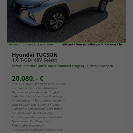
Hyundai TUCSON
1.6 T-GDI 48V Select
sofort lieferbar (bitte nach Standort fragen)
Gebrauchtwagen
20.080,– €
incl. 19% MwSt.. Wichtig!: Termine bitte
nur nach telefonischer Absprache.
Durch unsere bundesweite Tätigkeit,
befinden sich viele unserer Fahrzeuge
im Außenlager / Zentrallager, verteilt in
ganz Deutschland (oft ohne Kunden-
Zugang zur Besichtigung). Bitte fragen
Sie vorab nach dem Fahrzeug /
Auslieferungs-Standort und nach den
Nebenkosten für Übergabe /
Fahrzeugbereitstellung /
Auftragsabwicklung und Aufbereitung