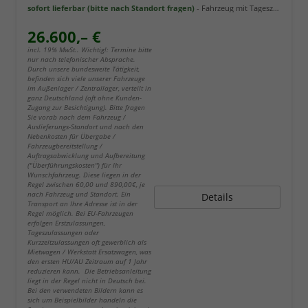
sofort lieferbar (bitte nach Standort fragen)
Fahrzeug mit Tageszulassung
26.600,– €
incl. 19% MwSt.. Wichtig!: Termine bitte
nur nach telefonischer Absprache.
Durch unsere bundesweite Tätigkeit,
befinden sich viele unserer Fahrzeuge
im Außenlager / Zentrallager, verteilt in
ganz Deutschland (oft ohne Kunden-
Zugang zur Besichtigung). Bitte fragen
Sie vorab nach dem Fahrzeug /
Auslieferungs-Standort und nach den
Nebenkosten für Übergabe /
Fahrzeugbereitstellung /
Auftragsabwicklung und Aufbereitung
("Überführungskosten") für Ihr
Wunschfahrzeug. Diese liegen in der
Regel zwischen 60,00 und 890,00€, je
nach Fahrzeug und Standort. Ein
Details
Transport an Ihre Adresse ist in der
Regel möglich. Bei EU-Fahrzeugen
erfolgen Erstzulassungen,
Tageszulassungen oder
Kurzzeitzulassungen oft gewerblich als
Mietwagen / Werkstatt Ersatzwagen, was
den ersten HU/AU Zeitraum auf 1 Jahr
reduzieren kann. Die Betriebsanleitung
liegt in der Regel nicht in Deutsch bei.
Bei den verwendeten Bildern kann es
sich um Beispielbilder handeln die