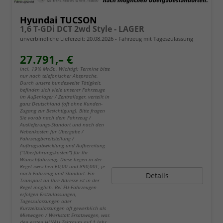
Hyundai TUCSON
1,6 T-GDi DCT 2wd Style - LAGER
unverbindliche Lieferzeit:
20.08.2026
Fahrzeug mit Tageszulassung
27.791,– €
incl. 19% MwSt.. Wichtig!: Termine bitte
nur nach telefonischer Absprache.
Durch unsere bundesweite Tätigkeit,
befinden sich viele unserer Fahrzeuge
im Außenlager / Zentrallager, verteilt in
ganz Deutschland (oft ohne Kunden-
Zugang zur Besichtigung). Bitte fragen
Sie vorab nach dem Fahrzeug /
Auslieferungs-Standort und nach den
Nebenkosten für Übergabe /
Fahrzeugbereitstellung /
Auftragsabwicklung und Aufbereitung
("Überführungskosten") für Ihr
Wunschfahrzeug. Diese liegen in der
Regel zwischen 60,00 und 890,00€, je
nach Fahrzeug und Standort. Ein
Details
Transport an Ihre Adresse ist in der
Regel möglich. Bei EU-Fahrzeugen
erfolgen Erstzulassungen,
Tageszulassungen oder
Kurzzeitzulassungen oft gewerblich als
Mietwagen / Werkstatt Ersatzwagen, was
den ersten HU/AU Zeitraum auf 1 Jahr