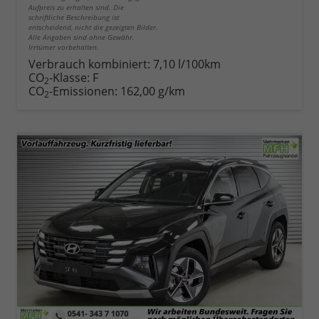
Aufpreis zu erhalten sind. Die
schriftliche Beschreibung ist
entscheidend, nicht die gezeigten Bilder.
Alle Angaben sind ohne Gewähr.
Irrtümer vorbehalten.
Verbrauch kombiniert:
7,10 l/100km
CO
-Klasse:
F
2
CO
-Emissionen:
162,00 g/km
2