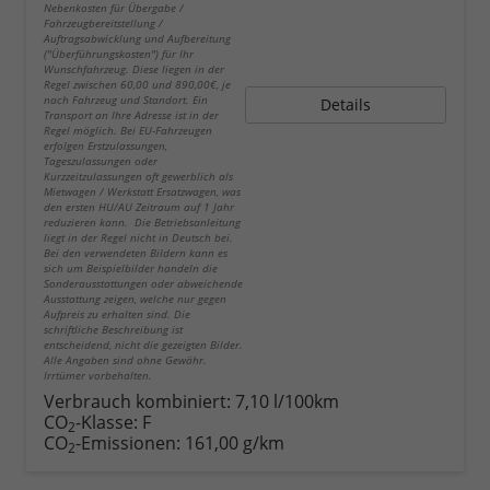
Nebenkosten für Übergabe /
Fahrzeugbereitstellung /
Auftragsabwicklung und Aufbereitung
("Überführungskosten") für Ihr
Wunschfahrzeug. Diese liegen in der
Regel zwischen 60,00 und 890,00€, je
nach Fahrzeug und Standort. Ein
Details
Transport an Ihre Adresse ist in der
Regel möglich. Bei EU-Fahrzeugen
erfolgen Erstzulassungen,
Tageszulassungen oder
Kurzzeitzulassungen oft gewerblich als
Mietwagen / Werkstatt Ersatzwagen, was
den ersten HU/AU Zeitraum auf 1 Jahr
reduzieren kann. Die Betriebsanleitung
liegt in der Regel nicht in Deutsch bei.
Bei den verwendeten Bildern kann es
sich um Beispielbilder handeln die
Sonderausstattungen oder abweichende
Ausstattung zeigen, welche nur gegen
Aufpreis zu erhalten sind. Die
schriftliche Beschreibung ist
entscheidend, nicht die gezeigten Bilder.
Alle Angaben sind ohne Gewähr.
Irrtümer vorbehalten.
Verbrauch kombiniert:
7,10 l/100km
CO
-Klasse:
F
2
CO
-Emissionen:
161,00 g/km
2