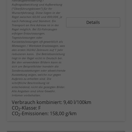
Fahrzeugbereitstellung /
Auftragsabwicklung und Aufbereitung
("Überführungskosten") für Ihr
Wunschfahrzeug. Diese liegen in der
Regel zwischen 60,00 und 890,00€, je
nach Fahrzeug und Standort. Ein
Details
Transport an Ihre Adresse ist in der
Regel möglich. Bei EU-Fahrzeugen
erfolgen Erstzulassungen,
Tageszulassungen oder
Kurzzeitzulassungen oft gewerblich als
Mietwagen / Werkstatt Ersatzwagen, was
den ersten HU/AU Zeitraum auf 1 Jahr
reduzieren kann. Die Betriebsanleitung
liegt in der Regel nicht in Deutsch bei.
Bei den verwendeten Bildern kann es
sich um Beispielbilder handeln die
Sonderausstattungen oder abweichende
Ausstattung zeigen, welche nur gegen
Aufpreis zu erhalten sind. Die
schriftliche Beschreibung ist
entscheidend, nicht die gezeigten Bilder.
Alle Angaben sind ohne Gewähr.
Irrtümer vorbehalten.
Verbrauch kombiniert:
9,40 l/100km
CO
-Klasse:
F
2
CO
-Emissionen:
158,00 g/km
2