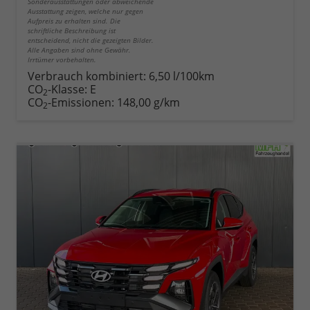
Sonderausstattungen oder abweichende
Ausstattung zeigen, welche nur gegen
Aufpreis zu erhalten sind. Die
schriftliche Beschreibung ist
entscheidend, nicht die gezeigten Bilder.
Alle Angaben sind ohne Gewähr.
Irrtümer vorbehalten.
Verbrauch kombiniert:
6,50 l/100km
CO
-Klasse:
E
2
CO
-Emissionen:
148,00 g/km
2