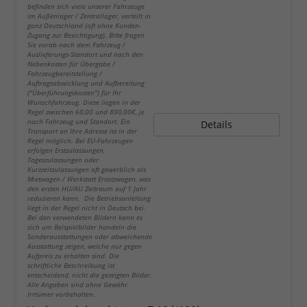
befinden sich viele unserer Fahrzeuge
im Außenlager / Zentrallager, verteilt in
ganz Deutschland (oft ohne Kunden-
Zugang zur Besichtigung). Bitte fragen
Sie vorab nach dem Fahrzeug /
Auslieferungs-Standort und nach den
Nebenkosten für Übergabe /
Fahrzeugbereitstellung /
Auftragsabwicklung und Aufbereitung
("Überführungskosten") für Ihr
Wunschfahrzeug. Diese liegen in der
Regel zwischen 60,00 und 890,00€, je
nach Fahrzeug und Standort. Ein
Details
Transport an Ihre Adresse ist in der
Regel möglich. Bei EU-Fahrzeugen
erfolgen Erstzulassungen,
Tageszulassungen oder
Kurzzeitzulassungen oft gewerblich als
Mietwagen / Werkstatt Ersatzwagen, was
den ersten HU/AU Zeitraum auf 1 Jahr
reduzieren kann. Die Betriebsanleitung
liegt in der Regel nicht in Deutsch bei.
Bei den verwendeten Bildern kann es
sich um Beispielbilder handeln die
Sonderausstattungen oder abweichende
Ausstattung zeigen, welche nur gegen
Aufpreis zu erhalten sind. Die
schriftliche Beschreibung ist
entscheidend, nicht die gezeigten Bilder.
Alle Angaben sind ohne Gewähr.
Irrtümer vorbehalten.