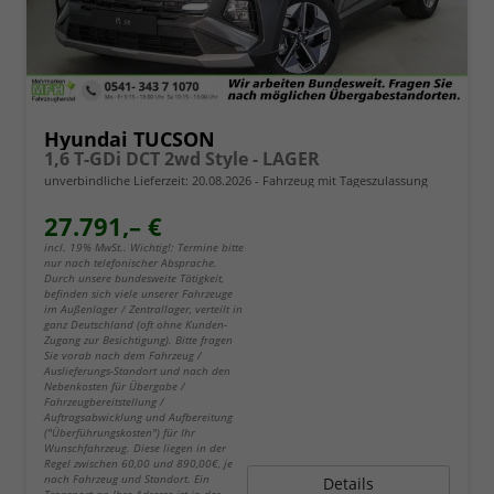
Hyundai TUCSON
1,6 T-GDi DCT 2wd Style - LAGER
unverbindliche Lieferzeit:
20.08.2026
Fahrzeug mit Tageszulassung
27.791,– €
incl. 19% MwSt.. Wichtig!: Termine bitte
nur nach telefonischer Absprache.
Durch unsere bundesweite Tätigkeit,
befinden sich viele unserer Fahrzeuge
im Außenlager / Zentrallager, verteilt in
ganz Deutschland (oft ohne Kunden-
Zugang zur Besichtigung). Bitte fragen
Sie vorab nach dem Fahrzeug /
Auslieferungs-Standort und nach den
Nebenkosten für Übergabe /
Fahrzeugbereitstellung /
Auftragsabwicklung und Aufbereitung
("Überführungskosten") für Ihr
Wunschfahrzeug. Diese liegen in der
Regel zwischen 60,00 und 890,00€, je
nach Fahrzeug und Standort. Ein
Details
Transport an Ihre Adresse ist in der