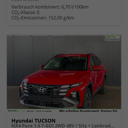
Irrtümer vorbehalten.
Verbrauch kombiniert:
6,70 l/100km
CO
-Klasse:
E
2
CO
-Emissionen:
152,00 g/km
2
Hyundai TUCSON
NX4 Pure 1.6 T-GDI 2WD 48V / Sitz + Lenkradheiz. LED Tempomat Alu 17"