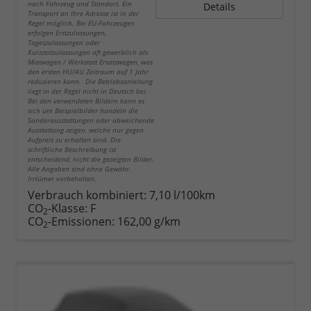
nach Fahrzeug und Standort. Ein
Details
Transport an Ihre Adresse ist in der
Regel möglich. Bei EU-Fahrzeugen
erfolgen Erstzulassungen,
Tageszulassungen oder
Kurzzeitzulassungen oft gewerblich als
Mietwagen / Werkstatt Ersatzwagen, was
den ersten HU/AU Zeitraum auf 1 Jahr
reduzieren kann. Die Betriebsanleitung
liegt in der Regel nicht in Deutsch bei.
Bei den verwendeten Bildern kann es
sich um Beispielbilder handeln die
Sonderausstattungen oder abweichende
Ausstattung zeigen, welche nur gegen
Aufpreis zu erhalten sind. Die
schriftliche Beschreibung ist
entscheidend, nicht die gezeigten Bilder.
Alle Angaben sind ohne Gewähr.
Irrtümer vorbehalten.
Verbrauch kombiniert:
7,10 l/100km
CO
-Klasse:
F
2
CO
-Emissionen:
162,00 g/km
2