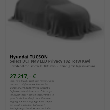
Hyundai TUCSON
Select DCT Nav LED Privacy 18Z TotW Keyl
unverbindliche Lieferzeit:
30.08.2026
Fahrzeug mit Tageszulassung
27.217,– €
incl. 19% MwSt.. Wichtig!: Termine bitte
nur nach telefonischer Absprache.
Durch unsere bundesweite Tätigkeit,
befinden sich viele unserer Fahrzeuge
im Außenlager / Zentrallager, verteilt in
ganz Deutschland (oft ohne Kunden-
Zugang zur Besichtigung). Bitte fragen
Sie vorab nach dem Fahrzeug /
Auslieferungs-Standort und nach den