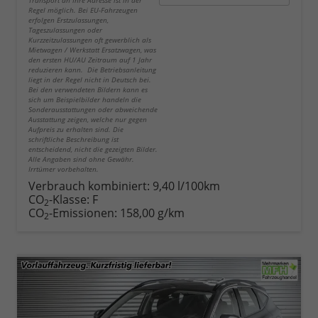
Regel möglich. Bei EU-Fahrzeugen
erfolgen Erstzulassungen,
Tageszulassungen oder
Kurzzeitzulassungen oft gewerblich als
Mietwagen / Werkstatt Ersatzwagen, was
den ersten HU/AU Zeitraum auf 1 Jahr
reduzieren kann. Die Betriebsanleitung
liegt in der Regel nicht in Deutsch bei.
Bei den verwendeten Bildern kann es
sich um Beispielbilder handeln die
Sonderausstattungen oder abweichende
Ausstattung zeigen, welche nur gegen
Aufpreis zu erhalten sind. Die
schriftliche Beschreibung ist
entscheidend, nicht die gezeigten Bilder.
Alle Angaben sind ohne Gewähr.
Irrtümer vorbehalten.
Verbrauch kombiniert:
9,40 l/100km
CO
-Klasse:
F
2
CO
-Emissionen:
158,00 g/km
2