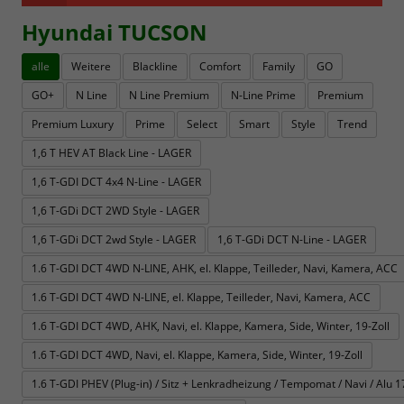
Hyundai TUCSON
alle
Weitere
Blackline
Comfort
Family
GO
GO+
N Line
N Line Premium
N-Line Prime
Premium
Premium Luxury
Prime
Select
Smart
Style
Trend
1,6 T HEV AT Black Line - LAGER
1,6 T-GDI DCT 4x4 N-Line - LAGER
1,6 T-GDi DCT 2WD Style - LAGER
1,6 T-GDi DCT 2wd Style - LAGER
1,6 T-GDi DCT N-Line - LAGER
1.6 T-GDI DCT 4WD N-LINE, AHK, el. Klappe, Teilleder, Navi, Kamera, ACC
1.6 T-GDI DCT 4WD N-LINE, el. Klappe, Teilleder, Navi, Kamera, ACC
1.6 T-GDI DCT 4WD, AHK, Navi, el. Klappe, Kamera, Side, Winter, 19-Zoll
1.6 T-GDI DCT 4WD, Navi, el. Klappe, Kamera, Side, Winter, 19-Zoll
1.6 T-GDI PHEV (Plug-in) / Sitz + Lenkradheizung / Tempomat / Navi / Alu 17