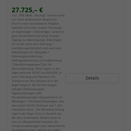
27.725,– €
incl. 19% MwSt.. Wichtig!: Termine bitte
nur nach telefonischer Absprache.
Durch unsere bundesweite Tätigkeit,
befinden sich viele unserer Fahrzeuge
im Außenlager / Zentrallager, verteilt in
ganz Deutschland (oft ohne Kunden-
Zugang zur Besichtigung). Bitte fragen
Sie vorab nach dem Fahrzeug /
Auslieferungs-Standort und nach den
Nebenkosten für Übergabe /
Fahrzeugbereitstellung /
Auftragsabwicklung und Aufbereitung
("Überführungskosten") für Ihr
Wunschfahrzeug. Diese liegen in der
Regel zwischen 60,00 und 890,00€, je
nach Fahrzeug und Standort. Ein
Details
Transport an Ihre Adresse ist in der
Regel möglich. Bei EU-Fahrzeugen
erfolgen Erstzulassungen,
Tageszulassungen oder
Kurzzeitzulassungen oft gewerblich als
Mietwagen / Werkstatt Ersatzwagen, was
den ersten HU/AU Zeitraum auf 1 Jahr
reduzieren kann. Die Betriebsanleitung
liegt in der Regel nicht in Deutsch bei.
Bei den verwendeten Bildern kann es
sich um Beispielbilder handeln die
Sonderausstattungen oder abweichende
Ausstattung zeigen, welche nur gegen