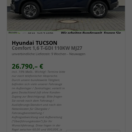
Hyundai TUCSON
Comfort 1,6 T-GDI 110KW MJ27
unverbindliche Lieferzeit:
9 Wochen
Neuwagen
26.790,– €
incl. 19% MwSt.. Wichtig!: Termine bitte
nur nach telefonischer Absprache.
Durch unsere bundesweite Tätigkeit,
befinden sich viele unserer Fahrzeuge
im Außenlager / Zentrallager, verteilt in
ganz Deutschland (oft ohne Kunden-
Zugang zur Besichtigung). Bitte fragen
Sie vorab nach dem Fahrzeug /
Auslieferungs-Standort und nach den
Nebenkosten für Übergabe /
Fahrzeugbereitstellung /
Auftragsabwicklung und Aufbereitung
("Überführungskosten") für Ihr
Wunschfahrzeug. Diese liegen in der
Regel zwischen 60,00 und 890,00€, je