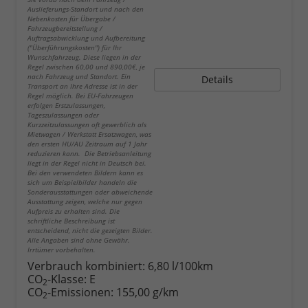
Auslieferungs-Standort und nach den
Nebenkosten für Übergabe /
Fahrzeugbereitstellung /
Auftragsabwicklung und Aufbereitung
("Überführungskosten") für Ihr
Wunschfahrzeug. Diese liegen in der
Regel zwischen 60,00 und 890,00€, je
nach Fahrzeug und Standort. Ein
Details
Transport an Ihre Adresse ist in der
Regel möglich. Bei EU-Fahrzeugen
erfolgen Erstzulassungen,
Tageszulassungen oder
Kurzzeitzulassungen oft gewerblich als
Mietwagen / Werkstatt Ersatzwagen, was
den ersten HU/AU Zeitraum auf 1 Jahr
reduzieren kann. Die Betriebsanleitung
liegt in der Regel nicht in Deutsch bei.
Bei den verwendeten Bildern kann es
sich um Beispielbilder handeln die
Sonderausstattungen oder abweichende
Ausstattung zeigen, welche nur gegen
Aufpreis zu erhalten sind. Die
schriftliche Beschreibung ist
entscheidend, nicht die gezeigten Bilder.
Alle Angaben sind ohne Gewähr.
Irrtümer vorbehalten.
Verbrauch kombiniert:
6,80 l/100km
CO
-Klasse:
E
2
CO
-Emissionen:
155,00 g/km
2