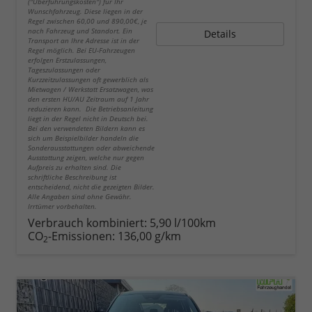
("Überführungskosten") für Ihr
Wunschfahrzeug. Diese liegen in der
Regel zwischen 60,00 und 890,00€, je
nach Fahrzeug und Standort. Ein
Details
Transport an Ihre Adresse ist in der
Regel möglich. Bei EU-Fahrzeugen
erfolgen Erstzulassungen,
Tageszulassungen oder
Kurzzeitzulassungen oft gewerblich als
Mietwagen / Werkstatt Ersatzwagen, was
den ersten HU/AU Zeitraum auf 1 Jahr
reduzieren kann. Die Betriebsanleitung
liegt in der Regel nicht in Deutsch bei.
Bei den verwendeten Bildern kann es
sich um Beispielbilder handeln die
Sonderausstattungen oder abweichende
Ausstattung zeigen, welche nur gegen
Aufpreis zu erhalten sind. Die
schriftliche Beschreibung ist
entscheidend, nicht die gezeigten Bilder.
Alle Angaben sind ohne Gewähr.
Irrtümer vorbehalten.
Verbrauch kombiniert:
5,90 l/100km
CO
-Emissionen:
136,00 g/km
2