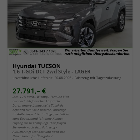
Hyundai TUCSON
1,6 T-GDi DCT 2wd Style - LAGER
unverbindliche Lieferzeit:
20.08.2026
Fahrzeug mit Tageszulassung
27.791,– €
incl. 19% MwSt.. Wichtig!: Termine bitte
nur nach telefonischer Absprache.
Durch unsere bundesweite Tätigkeit,
befinden sich viele unserer Fahrzeuge
im Außenlager / Zentrallager, verteilt in
ganz Deutschland (oft ohne Kunden-
Zugang zur Besichtigung). Bitte fragen
Sie vorab nach dem Fahrzeug /
Auslieferungs-Standort und nach den
Nebenkosten für Übergabe /