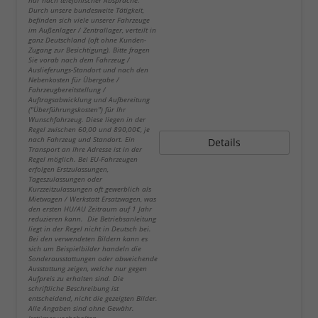
nur nach telefonischer Absprache.
Durch unsere bundesweite Tätigkeit,
befinden sich viele unserer Fahrzeuge
im Außenlager / Zentrallager, verteilt in
ganz Deutschland (oft ohne Kunden-
Zugang zur Besichtigung). Bitte fragen
Sie vorab nach dem Fahrzeug /
Auslieferungs-Standort und nach den
Nebenkosten für Übergabe /
Fahrzeugbereitstellung /
Auftragsabwicklung und Aufbereitung
("Überführungskosten") für Ihr
Wunschfahrzeug. Diese liegen in der
Regel zwischen 60,00 und 890,00€, je
nach Fahrzeug und Standort. Ein
Details
Transport an Ihre Adresse ist in der
Regel möglich. Bei EU-Fahrzeugen
erfolgen Erstzulassungen,
Tageszulassungen oder
Kurzzeitzulassungen oft gewerblich als
Mietwagen / Werkstatt Ersatzwagen, was
den ersten HU/AU Zeitraum auf 1 Jahr
reduzieren kann. Die Betriebsanleitung
liegt in der Regel nicht in Deutsch bei.
Bei den verwendeten Bildern kann es
sich um Beispielbilder handeln die
Sonderausstattungen oder abweichende
Ausstattung zeigen, welche nur gegen
Aufpreis zu erhalten sind. Die
schriftliche Beschreibung ist
entscheidend, nicht die gezeigten Bilder.
Alle Angaben sind ohne Gewähr.