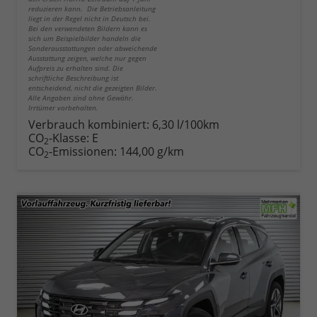
reduzieren kann. Die Betriebsanleitung
liegt in der Regel nicht in Deutsch bei.
Bei den verwendeten Bildern kann es
sich um Beispielbilder handeln die
Sonderausstattungen oder abweichende
Ausstattung zeigen, welche nur gegen
Aufpreis zu erhalten sind. Die
schriftliche Beschreibung ist
entscheidend, nicht die gezeigten Bilder.
Alle Angaben sind ohne Gewähr.
Irrtümer vorbehalten.
Verbrauch kombiniert:
6,30 l/100km
CO
-Klasse:
E
2
CO
-Emissionen:
144,00 g/km
2