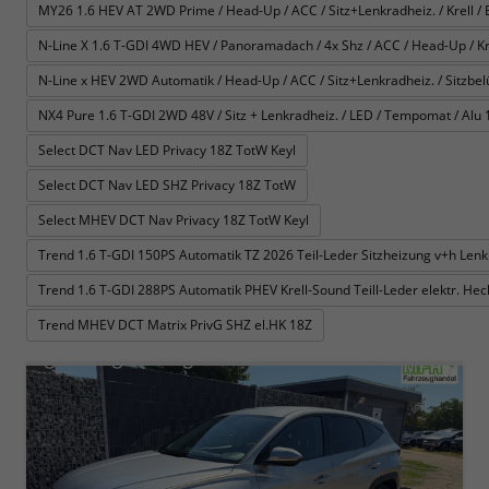
MY26 1.6 HEV AT 2WD Prime / Head-Up / ACC / Sitz+Lenkradheiz. / Krell / E-
N-Line X 1.6 T-GDI 4WD HEV / Panoramadach / 4x Shz / ACC / Head-Up / Krel
N-Line x HEV 2WD Automatik / Head-Up / ACC / Sitz+Lenkradheiz. / Sitzbelüft
NX4 Pure 1.6 T-GDI 2WD 48V / Sitz + Lenkradheiz. / LED / Tempomat / Alu 
Select DCT Nav LED Privacy 18Z TotW Keyl
Select DCT Nav LED SHZ Privacy 18Z TotW
Select MHEV DCT Nav Privacy 18Z TotW Keyl
Trend 1.6 T-GDI 150PS Automatik TZ 2026 Teil-Leder Sitzheizung v+h Le
Trend 1.6 T-GDI 288PS Automatik PHEV Krell-Sound Teill-Leder elektr. H
Trend MHEV DCT Matrix PrivG SHZ el.HK 18Z