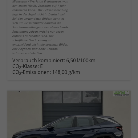
Mietwagen / Werkstatt Ersatzwagen, was
den ersten HU/AU Zeitraum auf 1 Jahr
reduzieren kann. Die Betriebsanleitung
liegt in der Regel nicht in Deutsch bei.
Bei den verwendeten Bildern kann es
sich um Beispielbilder handeln die
Sonderausstattungen oder abweichende
Ausstattung zeigen, welche nur gegen
Aufpreis zu erhalten sind. Die
schriftliche Beschreibung ist
entscheidend, nicht die gezeigten Bilder.
Alle Angaben sind ohne Gewähr.
Irrtümer vorbehalten.
Verbrauch kombiniert:
6,50 l/100km
CO
-Klasse:
E
2
CO
-Emissionen:
148,00 g/km
2