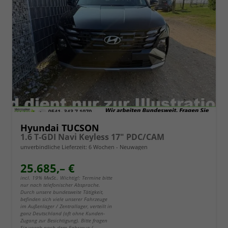
Hyundai TUCSON
1.6 T-GDI Navi Keyless 17" PDC/CAM
unverbindliche Lieferzeit:
6 Wochen
Neuwagen
25.685,– €
incl. 19% MwSt.. Wichtig!: Termine bitte
nur nach telefonischer Absprache.
Durch unsere bundesweite Tätigkeit,
befinden sich viele unserer Fahrzeuge
im Außenlager / Zentrallager, verteilt in
ganz Deutschland (oft ohne Kunden-
Zugang zur Besichtigung). Bitte fragen
Sie vorab nach dem Fahrzeug /