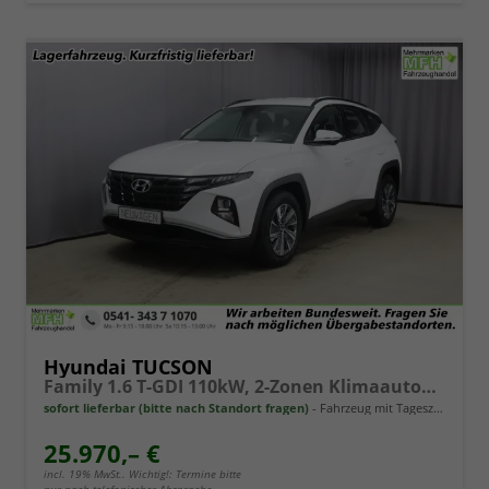
Hyundai TUCSON
Family 1.6 T-GDI 110kW, 2-Zonen Klimaautomatik, Sitzheizung, AppleCarPlay&Android Auto, Freisprecheinrichtung, Radio DAB, Verkehrszeichenerkennung, Rückfahrkamera, eCall Notrufsystem, 17 Zoll Leichtmetallfelgen, uvm.
sofort lieferbar (bitte nach Standort fragen)
Fahrzeug mit Tageszulassung
25.970,– €
incl. 19% MwSt.. Wichtig!: Termine bitte