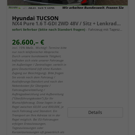
Hyundai TUCSON
NX4 Pure 1.6 T-GDI 2WD 48V / Sitz + Lenkradheiz. LED Tempomat Alu 17"
sofort lieferbar (bitte nach Standort fragen)
Fahrzeug mit Tageszulassung
26.600,– €
incl. 19% MwSt.. Wichtig!: Termine bitte
nur nach telefonischer Absprache.
Durch unsere bundesweite Tätigkeit,
befinden sich viele unserer Fahrzeuge
im Außenlager / Zentrallager, verteilt in
ganz Deutschland (oft ohne Kunden-
Zugang zur Besichtigung). Bitte fragen
Sie vorab nach dem Fahrzeug /
Auslieferungs-Standort und nach den
Nebenkosten für Übergabe /
Fahrzeugbereitstellung /
Auftragsabwicklung und Aufbereitung
("Überführungskosten") für Ihr
Wunschfahrzeug. Diese liegen in der
Regel zwischen 60,00 und 890,00€, je
nach Fahrzeug und Standort. Ein
Details
Transport an Ihre Adresse ist in der
Regel möglich. Bei EU-Fahrzeugen
erfolgen Erstzulassungen,
Tageszulassungen oder
Kurzzeitzulassungen oft gewerblich als