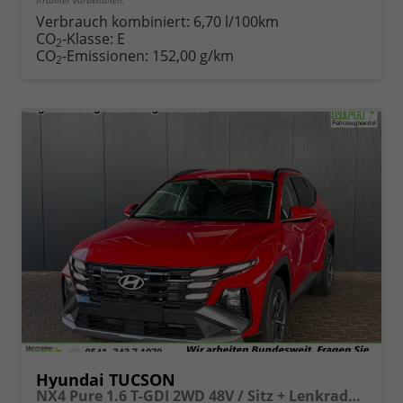
Irrtümer vorbehalten.
Verbrauch kombiniert:
6,70 l/100km
CO
-Klasse:
E
2
CO
-Emissionen:
152,00 g/km
2
Hyundai TUCSON
NX4 Pure 1.6 T-GDI 2WD 48V / Sitz + Lenkradheiz. LED Tempomat Alu 17"