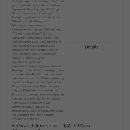
im Außenlager / Zentrallager, verteilt in
ganz Deutschland (oft ohne Kunden-
Zugang zur Besichtigung). Bitte fragen
Sie vorab nach dem Fahrzeug /
Auslieferungs-Standort und nach den
Nebenkosten für Übergabe /
Fahrzeugbereitstellung /
Auftragsabwicklung und Aufbereitung
("Überführungskosten") für Ihr
Wunschfahrzeug. Diese liegen in der
Regel zwischen 60,00 und 890,00€, je
nach Fahrzeug und Standort. Ein
Details
Transport an Ihre Adresse ist in der
Regel möglich. Bei EU-Fahrzeugen
erfolgen Erstzulassungen,
Tageszulassungen oder
Kurzzeitzulassungen oft gewerblich als
Mietwagen / Werkstatt Ersatzwagen, was
den ersten HU/AU Zeitraum auf 1 Jahr
reduzieren kann. Die Betriebsanleitung
liegt in der Regel nicht in Deutsch bei.
Bei den verwendeten Bildern kann es
sich um Beispielbilder handeln die
Sonderausstattungen oder abweichende
Ausstattung zeigen, welche nur gegen
Aufpreis zu erhalten sind. Die
schriftliche Beschreibung ist
entscheidend, nicht die gezeigten Bilder.
Alle Angaben sind ohne Gewähr.
Irrtümer vorbehalten.
Verbrauch kombiniert:
9,40 l/100km