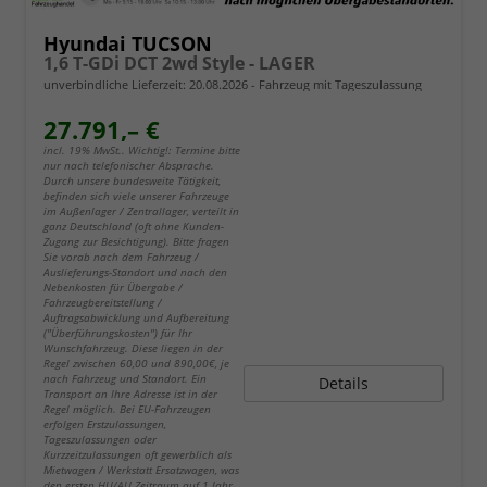
Hyundai TUCSON
1,6 T-GDi DCT 2wd Style - LAGER
unverbindliche Lieferzeit:
20.08.2026
Fahrzeug mit Tageszulassung
27.791,– €
incl. 19% MwSt.. Wichtig!: Termine bitte
nur nach telefonischer Absprache.
Durch unsere bundesweite Tätigkeit,
befinden sich viele unserer Fahrzeuge
im Außenlager / Zentrallager, verteilt in
ganz Deutschland (oft ohne Kunden-
Zugang zur Besichtigung). Bitte fragen
Sie vorab nach dem Fahrzeug /
Auslieferungs-Standort und nach den
Nebenkosten für Übergabe /
Fahrzeugbereitstellung /
Auftragsabwicklung und Aufbereitung
("Überführungskosten") für Ihr
Wunschfahrzeug. Diese liegen in der
Regel zwischen 60,00 und 890,00€, je
nach Fahrzeug und Standort. Ein
Details
Transport an Ihre Adresse ist in der
Regel möglich. Bei EU-Fahrzeugen
erfolgen Erstzulassungen,
Tageszulassungen oder
Kurzzeitzulassungen oft gewerblich als
Mietwagen / Werkstatt Ersatzwagen, was
den ersten HU/AU Zeitraum auf 1 Jahr