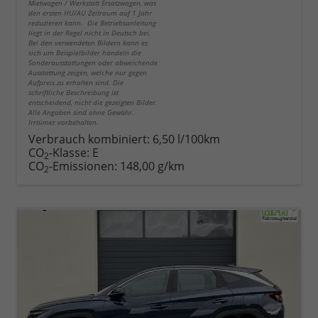
Mietwagen / Werkstatt Ersatzwagen, was
den ersten HU/AU Zeitraum auf 1 Jahr
reduzieren kann. Die Betriebsanleitung
liegt in der Regel nicht in Deutsch bei.
Bei den verwendeten Bildern kann es
sich um Beispielbilder handeln die
Sonderausstattungen oder abweichende
Ausstattung zeigen, welche nur gegen
Aufpreis zu erhalten sind. Die
schriftliche Beschreibung ist
entscheidend, nicht die gezeigten Bilder.
Alle Angaben sind ohne Gewähr.
Irrtümer vorbehalten.
Verbrauch kombiniert:
6,50 l/100km
CO
-Klasse:
E
2
CO
-Emissionen:
148,00 g/km
2