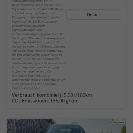
("Überführungskosten") für Ihr
Wunschfahrzeug. Diese liegen in der
Regel zwischen 60,00 und 890,00€, je
nach Fahrzeug und Standort. Ein
Details
Transport an Ihre Adresse ist in der
Regel möglich. Bei EU-Fahrzeugen
erfolgen Erstzulassungen,
Tageszulassungen oder
Kurzzeitzulassungen oft gewerblich als
Mietwagen / Werkstatt Ersatzwagen, was
den ersten HU/AU Zeitraum auf 1 Jahr
reduzieren kann. Die Betriebsanleitung
liegt in der Regel nicht in Deutsch bei.
Bei den verwendeten Bildern kann es
sich um Beispielbilder handeln die
Sonderausstattungen oder abweichende
Ausstattung zeigen, welche nur gegen
Aufpreis zu erhalten sind. Die
schriftliche Beschreibung ist
entscheidend, nicht die gezeigten Bilder.
Alle Angaben sind ohne Gewähr.
Irrtümer vorbehalten.
Verbrauch kombiniert:
5,90 l/100km
CO
-Emissionen:
136,00 g/km
2