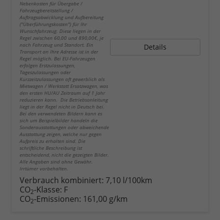
Nebenkosten für Übergabe /
Fahrzeugbereitstellung /
Auftragsabwicklung und Aufbereitung
("Überführungskosten") für Ihr
Wunschfahrzeug. Diese liegen in der
Regel zwischen 60,00 und 890,00€, je
nach Fahrzeug und Standort. Ein
Details
Transport an Ihre Adresse ist in der
Regel möglich. Bei EU-Fahrzeugen
erfolgen Erstzulassungen,
Tageszulassungen oder
Kurzzeitzulassungen oft gewerblich als
Mietwagen / Werkstatt Ersatzwagen, was
den ersten HU/AU Zeitraum auf 1 Jahr
reduzieren kann. Die Betriebsanleitung
liegt in der Regel nicht in Deutsch bei.
Bei den verwendeten Bildern kann es
sich um Beispielbilder handeln die
Sonderausstattungen oder abweichende
Ausstattung zeigen, welche nur gegen
Aufpreis zu erhalten sind. Die
schriftliche Beschreibung ist
entscheidend, nicht die gezeigten Bilder.
Alle Angaben sind ohne Gewähr.
Irrtümer vorbehalten.
Verbrauch kombiniert:
7,10 l/100km
CO
-Klasse:
F
2
CO
-Emissionen:
161,00 g/km
2