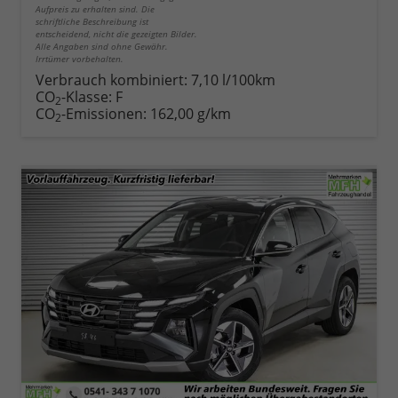
Aufpreis zu erhalten sind. Die
schriftliche Beschreibung ist
entscheidend, nicht die gezeigten Bilder.
Alle Angaben sind ohne Gewähr.
Irrtümer vorbehalten.
Verbrauch kombiniert:
7,10 l/100km
CO
-Klasse:
F
2
CO
-Emissionen:
162,00 g/km
2