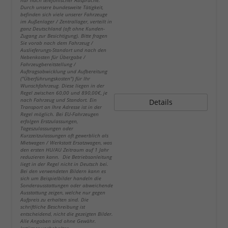
nur nach telefonischer Absprache.
Durch unsere bundesweite Tätigkeit,
befinden sich viele unserer Fahrzeuge
im Außenlager / Zentrallager, verteilt in
ganz Deutschland (oft ohne Kunden-
Zugang zur Besichtigung). Bitte fragen
Sie vorab nach dem Fahrzeug /
Auslieferungs-Standort und nach den
Nebenkosten für Übergabe /
Fahrzeugbereitstellung /
Auftragsabwicklung und Aufbereitung
("Überführungskosten") für Ihr
Wunschfahrzeug. Diese liegen in der
Regel zwischen 60,00 und 890,00€, je
nach Fahrzeug und Standort. Ein
Details
Transport an Ihre Adresse ist in der
Regel möglich. Bei EU-Fahrzeugen
erfolgen Erstzulassungen,
Tageszulassungen oder
Kurzzeitzulassungen oft gewerblich als
Mietwagen / Werkstatt Ersatzwagen, was
den ersten HU/AU Zeitraum auf 1 Jahr
reduzieren kann. Die Betriebsanleitung
liegt in der Regel nicht in Deutsch bei.
Bei den verwendeten Bildern kann es
sich um Beispielbilder handeln die
Sonderausstattungen oder abweichende
Ausstattung zeigen, welche nur gegen
Aufpreis zu erhalten sind. Die
schriftliche Beschreibung ist
entscheidend, nicht die gezeigten Bilder.
Alle Angaben sind ohne Gewähr.