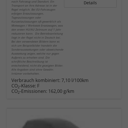
nach Fahrzeug und Standort. Ein
Details
Transport an Ihre Adresse ist in der
Regel möglich. Bei EU-Fahrzeugen
erfolgen Erstzulassungen,
Tageszulassungen oder
Kurzzeitzulassungen oft gewerblich als
Mietwagen / Werkstatt Ersatzwagen, was
den ersten HU/AU Zeitraum auf 1 Jahr
reduzieren kann. Die Betriebsanleitung
liegt in der Regel nicht in Deutsch bei.
Bei den verwendeten Bildern kann es
sich um Beispielbilder handeln die
Sonderausstattungen oder abweichende
Ausstattung zeigen, welche nur gegen
Aufpreis zu erhalten sind. Die
schriftliche Beschreibung ist
entscheidend, nicht die gezeigten Bilder.
Alle Angaben sind ohne Gewähr.
Irrtümer vorbehalten.
Verbrauch kombiniert:
7,10 l/100km
CO
-Klasse:
F
2
CO
-Emissionen:
162,00 g/km
2