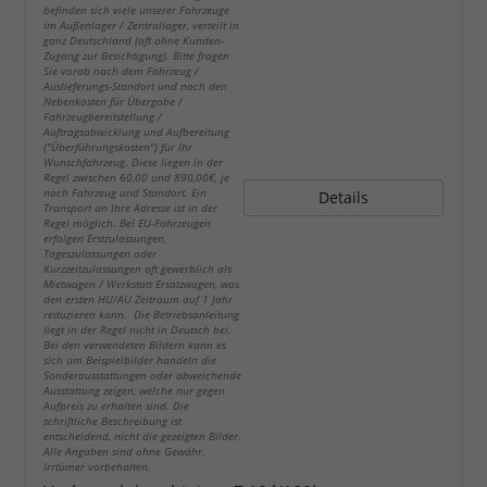
befinden sich viele unserer Fahrzeuge
im Außenlager / Zentrallager, verteilt in
ganz Deutschland (oft ohne Kunden-
Zugang zur Besichtigung). Bitte fragen
Sie vorab nach dem Fahrzeug /
Auslieferungs-Standort und nach den
Nebenkosten für Übergabe /
Fahrzeugbereitstellung /
Auftragsabwicklung und Aufbereitung
("Überführungskosten") für Ihr
Wunschfahrzeug. Diese liegen in der
Regel zwischen 60,00 und 890,00€, je
nach Fahrzeug und Standort. Ein
Details
Transport an Ihre Adresse ist in der
Regel möglich. Bei EU-Fahrzeugen
erfolgen Erstzulassungen,
Tageszulassungen oder
Kurzzeitzulassungen oft gewerblich als
Mietwagen / Werkstatt Ersatzwagen, was
den ersten HU/AU Zeitraum auf 1 Jahr
reduzieren kann. Die Betriebsanleitung
liegt in der Regel nicht in Deutsch bei.
Bei den verwendeten Bildern kann es
sich um Beispielbilder handeln die
Sonderausstattungen oder abweichende
Ausstattung zeigen, welche nur gegen
Aufpreis zu erhalten sind. Die
schriftliche Beschreibung ist
entscheidend, nicht die gezeigten Bilder.
Alle Angaben sind ohne Gewähr.
Irrtümer vorbehalten.