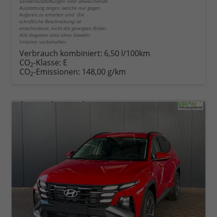
Sonderausstattungen oder abweichende
Ausstattung zeigen, welche nur gegen
Aufpreis zu erhalten sind. Die
schriftliche Beschreibung ist
entscheidend, nicht die gezeigten Bilder.
Alle Angaben sind ohne Gewähr.
Irrtümer vorbehalten.
Verbrauch kombiniert:
6,50 l/100km
CO
-Klasse:
E
2
CO
-Emissionen:
148,00 g/km
2