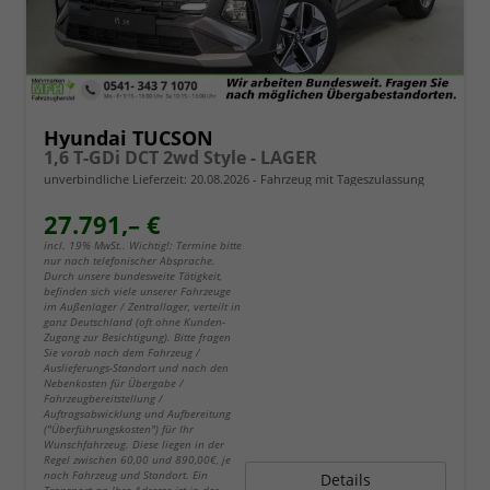
Hyundai TUCSON
1,6 T-GDi DCT 2wd Style - LAGER
unverbindliche Lieferzeit:
20.08.2026
Fahrzeug mit Tageszulassung
27.791,– €
incl. 19% MwSt.. Wichtig!: Termine bitte
nur nach telefonischer Absprache.
Durch unsere bundesweite Tätigkeit,
befinden sich viele unserer Fahrzeuge
im Außenlager / Zentrallager, verteilt in
ganz Deutschland (oft ohne Kunden-
Zugang zur Besichtigung). Bitte fragen
Sie vorab nach dem Fahrzeug /
Auslieferungs-Standort und nach den
Nebenkosten für Übergabe /
Fahrzeugbereitstellung /
Auftragsabwicklung und Aufbereitung
("Überführungskosten") für Ihr
Wunschfahrzeug. Diese liegen in der
Regel zwischen 60,00 und 890,00€, je
nach Fahrzeug und Standort. Ein
Details
Transport an Ihre Adresse ist in der