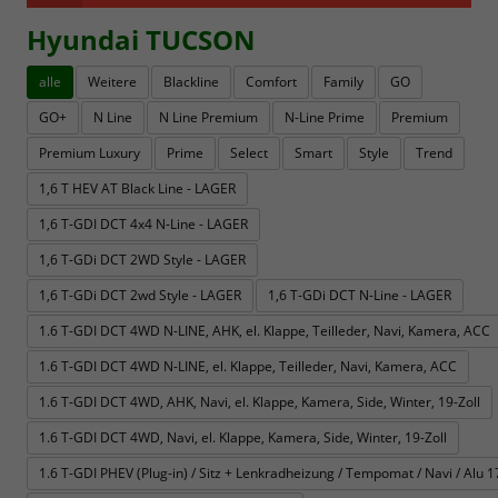
Hyundai TUCSON
alle
Weitere
Blackline
Comfort
Family
GO
GO+
N Line
N Line Premium
N-Line Prime
Premium
Premium Luxury
Prime
Select
Smart
Style
Trend
1,6 T HEV AT Black Line - LAGER
1,6 T-GDI DCT 4x4 N-Line - LAGER
1,6 T-GDi DCT 2WD Style - LAGER
1,6 T-GDi DCT 2wd Style - LAGER
1,6 T-GDi DCT N-Line - LAGER
1.6 T-GDI DCT 4WD N-LINE, AHK, el. Klappe, Teilleder, Navi, Kamera, ACC
1.6 T-GDI DCT 4WD N-LINE, el. Klappe, Teilleder, Navi, Kamera, ACC
1.6 T-GDI DCT 4WD, AHK, Navi, el. Klappe, Kamera, Side, Winter, 19-Zoll
1.6 T-GDI DCT 4WD, Navi, el. Klappe, Kamera, Side, Winter, 19-Zoll
1.6 T-GDI PHEV (Plug-in) / Sitz + Lenkradheizung / Tempomat / Navi / Alu 17