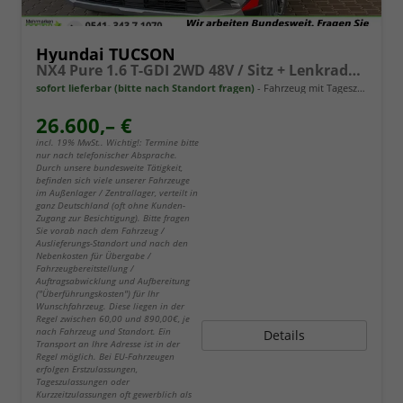
Hyundai TUCSON
NX4 Pure 1.6 T-GDI 2WD 48V / Sitz + Lenkradheiz. LED Tempomat Alu 17"
sofort lieferbar (bitte nach Standort fragen)
Fahrzeug mit Tageszulassung
26.600,– €
incl. 19% MwSt.. Wichtig!: Termine bitte
nur nach telefonischer Absprache.
Durch unsere bundesweite Tätigkeit,
befinden sich viele unserer Fahrzeuge
im Außenlager / Zentrallager, verteilt in
ganz Deutschland (oft ohne Kunden-
Zugang zur Besichtigung). Bitte fragen
Sie vorab nach dem Fahrzeug /
Auslieferungs-Standort und nach den
Nebenkosten für Übergabe /
Fahrzeugbereitstellung /
Auftragsabwicklung und Aufbereitung
("Überführungskosten") für Ihr
Wunschfahrzeug. Diese liegen in der
Regel zwischen 60,00 und 890,00€, je
nach Fahrzeug und Standort. Ein
Details
Transport an Ihre Adresse ist in der
Regel möglich. Bei EU-Fahrzeugen
erfolgen Erstzulassungen,
Tageszulassungen oder
Kurzzeitzulassungen oft gewerblich als