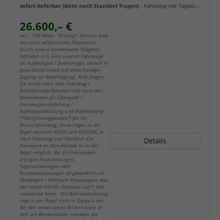
sofort lieferbar (bitte nach Standort fragen)
Fahrzeug mit Tageszulassung
26.600,– €
incl. 19% MwSt.. Wichtig!: Termine bitte
nur nach telefonischer Absprache.
Durch unsere bundesweite Tätigkeit,
befinden sich viele unserer Fahrzeuge
im Außenlager / Zentrallager, verteilt in
ganz Deutschland (oft ohne Kunden-
Zugang zur Besichtigung). Bitte fragen
Sie vorab nach dem Fahrzeug /
Auslieferungs-Standort und nach den
Nebenkosten für Übergabe /
Fahrzeugbereitstellung /
Auftragsabwicklung und Aufbereitung
("Überführungskosten") für Ihr
Wunschfahrzeug. Diese liegen in der
Regel zwischen 60,00 und 890,00€, je
nach Fahrzeug und Standort. Ein
Details
Transport an Ihre Adresse ist in der
Regel möglich. Bei EU-Fahrzeugen
erfolgen Erstzulassungen,
Tageszulassungen oder
Kurzzeitzulassungen oft gewerblich als
Mietwagen / Werkstatt Ersatzwagen, was
den ersten HU/AU Zeitraum auf 1 Jahr
reduzieren kann. Die Betriebsanleitung
liegt in der Regel nicht in Deutsch bei.
Bei den verwendeten Bildern kann es
sich um Beispielbilder handeln die