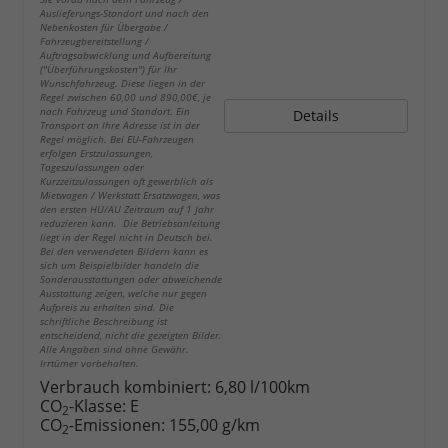
Auslieferungs-Standort und nach den
Nebenkosten für Übergabe /
Fahrzeugbereitstellung /
Auftragsabwicklung und Aufbereitung
("Überführungskosten") für Ihr
Wunschfahrzeug. Diese liegen in der
Regel zwischen 60,00 und 890,00€, je
nach Fahrzeug und Standort. Ein
Details
Transport an Ihre Adresse ist in der
Regel möglich. Bei EU-Fahrzeugen
erfolgen Erstzulassungen,
Tageszulassungen oder
Kurzzeitzulassungen oft gewerblich als
Mietwagen / Werkstatt Ersatzwagen, was
den ersten HU/AU Zeitraum auf 1 Jahr
reduzieren kann. Die Betriebsanleitung
liegt in der Regel nicht in Deutsch bei.
Bei den verwendeten Bildern kann es
sich um Beispielbilder handeln die
Sonderausstattungen oder abweichende
Ausstattung zeigen, welche nur gegen
Aufpreis zu erhalten sind. Die
schriftliche Beschreibung ist
entscheidend, nicht die gezeigten Bilder.
Alle Angaben sind ohne Gewähr.
Irrtümer vorbehalten.
Verbrauch kombiniert:
6,80 l/100km
CO
-Klasse:
E
2
CO
-Emissionen:
155,00 g/km
2