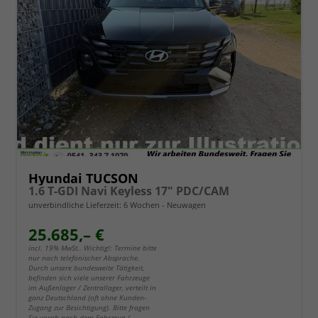
Hyundai TUCSON
1.6 T-GDI Navi Keyless 17" PDC/CAM
unverbindliche Lieferzeit:
6 Wochen
Neuwagen
25.685,– €
incl. 19% MwSt.. Wichtig!: Termine bitte
nur nach telefonischer Absprache.
Durch unsere bundesweite Tätigkeit,
befinden sich viele unserer Fahrzeuge
im Außenlager / Zentrallager, verteilt in
ganz Deutschland (oft ohne Kunden-
Zugang zur Besichtigung). Bitte fragen
Sie vorab nach dem Fahrzeug /