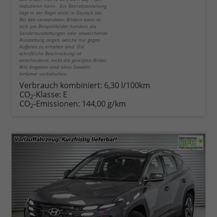
reduzieren kann. Die Betriebsanleitung
liegt in der Regel nicht in Deutsch bei.
Bei den verwendeten Bildern kann es
sich um Beispielbilder handeln die
Sonderausstattungen oder abweichende
Ausstattung zeigen, welche nur gegen
Aufpreis zu erhalten sind. Die
schriftliche Beschreibung ist
entscheidend, nicht die gezeigten Bilder.
Alle Angaben sind ohne Gewähr.
Irrtümer vorbehalten.
Verbrauch kombiniert:
6,30 l/100km
CO
-Klasse:
E
2
CO
-Emissionen:
144,00 g/km
2