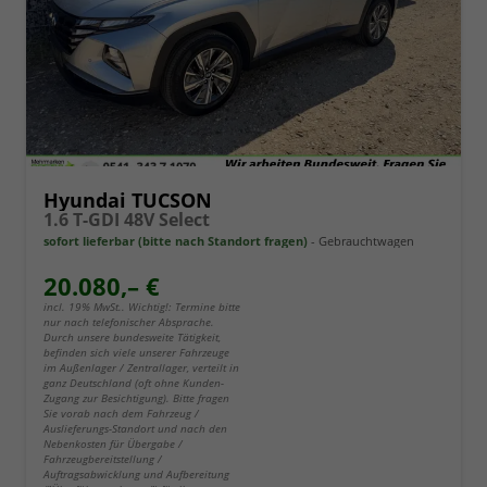
Hyundai TUCSON
1.6 T-GDI 48V Select
sofort lieferbar (bitte nach Standort fragen)
Gebrauchtwagen
20.080,– €
incl. 19% MwSt.. Wichtig!: Termine bitte
nur nach telefonischer Absprache.
Durch unsere bundesweite Tätigkeit,
befinden sich viele unserer Fahrzeuge
im Außenlager / Zentrallager, verteilt in
ganz Deutschland (oft ohne Kunden-
Zugang zur Besichtigung). Bitte fragen
Sie vorab nach dem Fahrzeug /
Auslieferungs-Standort und nach den
Nebenkosten für Übergabe /
Fahrzeugbereitstellung /
Auftragsabwicklung und Aufbereitung