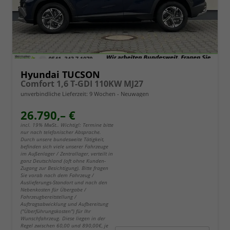
Hyundai TUCSON
Comfort 1,6 T-GDI 110KW MJ27
unverbindliche Lieferzeit:
9 Wochen
Neuwagen
26.790,– €
incl. 19% MwSt.. Wichtig!: Termine bitte
nur nach telefonischer Absprache.
Durch unsere bundesweite Tätigkeit,
befinden sich viele unserer Fahrzeuge
im Außenlager / Zentrallager, verteilt in
ganz Deutschland (oft ohne Kunden-
Zugang zur Besichtigung). Bitte fragen
Sie vorab nach dem Fahrzeug /
Auslieferungs-Standort und nach den
Nebenkosten für Übergabe /
Fahrzeugbereitstellung /
Auftragsabwicklung und Aufbereitung
("Überführungskosten") für Ihr
Wunschfahrzeug. Diese liegen in der
Regel zwischen 60,00 und 890,00€, je