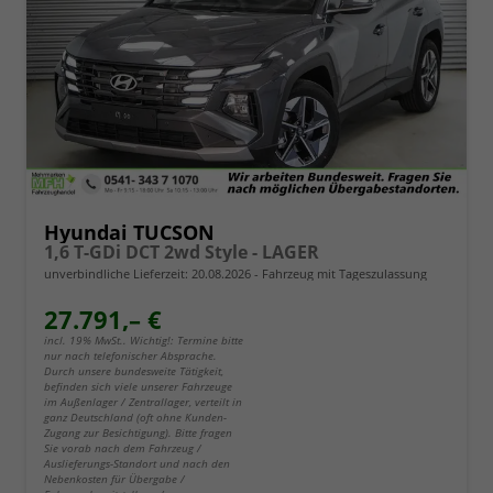
Hyundai TUCSON
1,6 T-GDi DCT 2wd Style - LAGER
unverbindliche Lieferzeit:
20.08.2026
Fahrzeug mit Tageszulassung
27.791,– €
incl. 19% MwSt.. Wichtig!: Termine bitte
nur nach telefonischer Absprache.
Durch unsere bundesweite Tätigkeit,
befinden sich viele unserer Fahrzeuge
im Außenlager / Zentrallager, verteilt in
ganz Deutschland (oft ohne Kunden-
Zugang zur Besichtigung). Bitte fragen
Sie vorab nach dem Fahrzeug /
Auslieferungs-Standort und nach den
Nebenkosten für Übergabe /