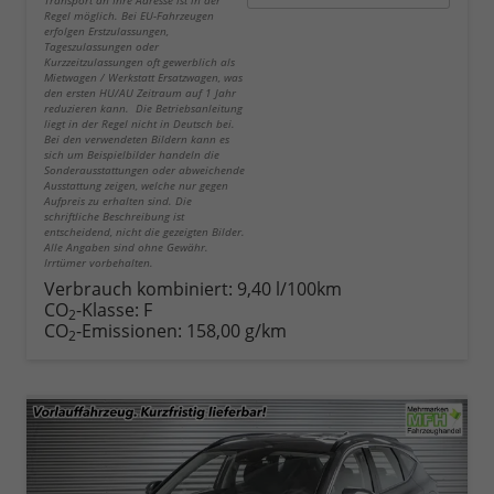
Regel möglich. Bei EU-Fahrzeugen
erfolgen Erstzulassungen,
Tageszulassungen oder
Kurzzeitzulassungen oft gewerblich als
Mietwagen / Werkstatt Ersatzwagen, was
den ersten HU/AU Zeitraum auf 1 Jahr
reduzieren kann. Die Betriebsanleitung
liegt in der Regel nicht in Deutsch bei.
Bei den verwendeten Bildern kann es
sich um Beispielbilder handeln die
Sonderausstattungen oder abweichende
Ausstattung zeigen, welche nur gegen
Aufpreis zu erhalten sind. Die
schriftliche Beschreibung ist
entscheidend, nicht die gezeigten Bilder.
Alle Angaben sind ohne Gewähr.
Irrtümer vorbehalten.
Verbrauch kombiniert:
9,40 l/100km
CO
-Klasse:
F
2
CO
-Emissionen:
158,00 g/km
2