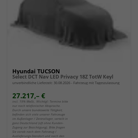
Hyundai TUCSON
Select DCT Nav LED Privacy 18Z TotW Keyl
unverbindliche Lieferzeit:
30.08.2026
Fahrzeug mit Tageszulassung
27.217,– €
incl. 19% MwSt.. Wichtig!: Termine bitte
nur nach telefonischer Absprache.
Durch unsere bundesweite Tätigkeit,
befinden sich viele unserer Fahrzeuge
im Außenlager / Zentrallager, verteilt in
ganz Deutschland (oft ohne Kunden-
Zugang zur Besichtigung). Bitte fragen
Sie vorab nach dem Fahrzeug /
Auslieferungs-Standort und nach den