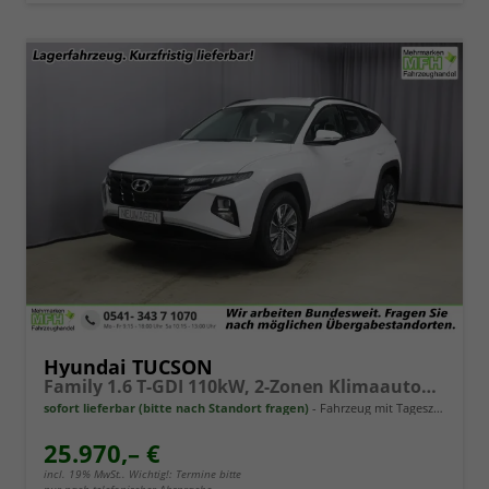
Hyundai TUCSON
Family 1.6 T-GDI 110kW, 2-Zonen Klimaautomatik, Sitzheizung, AppleCarPlay&Android Auto, Freisprecheinrichtung, Radio DAB, Verkehrszeichenerkennung, Rückfahrkamera, eCall Notrufsystem, 17 Zoll Leichtmetallfelgen, uvm.
sofort lieferbar (bitte nach Standort fragen)
Fahrzeug mit Tageszulassung
25.970,– €
incl. 19% MwSt.. Wichtig!: Termine bitte