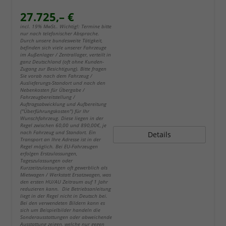
27.725,– €
incl. 19% MwSt.. Wichtig!: Termine bitte
nur nach telefonischer Absprache.
Durch unsere bundesweite Tätigkeit,
befinden sich viele unserer Fahrzeuge
im Außenlager / Zentrallager, verteilt in
ganz Deutschland (oft ohne Kunden-
Zugang zur Besichtigung). Bitte fragen
Sie vorab nach dem Fahrzeug /
Auslieferungs-Standort und nach den
Nebenkosten für Übergabe /
Fahrzeugbereitstellung /
Auftragsabwicklung und Aufbereitung
("Überführungskosten") für Ihr
Wunschfahrzeug. Diese liegen in der
Regel zwischen 60,00 und 890,00€, je
nach Fahrzeug und Standort. Ein
Details
Transport an Ihre Adresse ist in der
Regel möglich. Bei EU-Fahrzeugen
erfolgen Erstzulassungen,
Tageszulassungen oder
Kurzzeitzulassungen oft gewerblich als
Mietwagen / Werkstatt Ersatzwagen, was
den ersten HU/AU Zeitraum auf 1 Jahr
reduzieren kann. Die Betriebsanleitung
liegt in der Regel nicht in Deutsch bei.
Bei den verwendeten Bildern kann es
sich um Beispielbilder handeln die
Sonderausstattungen oder abweichende
Ausstattung zeigen, welche nur gegen