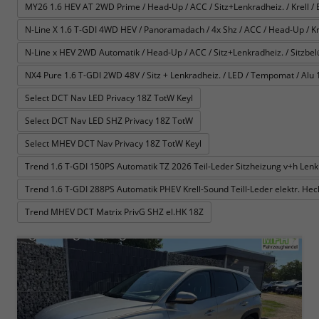
MY26 1.6 HEV AT 2WD Prime / Head-Up / ACC / Sitz+Lenkradheiz. / Krell / E-
N-Line X 1.6 T-GDI 4WD HEV / Panoramadach / 4x Shz / ACC / Head-Up / Krel
N-Line x HEV 2WD Automatik / Head-Up / ACC / Sitz+Lenkradheiz. / Sitzbelüft
NX4 Pure 1.6 T-GDI 2WD 48V / Sitz + Lenkradheiz. / LED / Tempomat / Alu 
Select DCT Nav LED Privacy 18Z TotW Keyl
Select DCT Nav LED SHZ Privacy 18Z TotW
Select MHEV DCT Nav Privacy 18Z TotW Keyl
Trend 1.6 T-GDI 150PS Automatik TZ 2026 Teil-Leder Sitzheizung v+h Le
Trend 1.6 T-GDI 288PS Automatik PHEV Krell-Sound Teill-Leder elektr. H
Trend MHEV DCT Matrix PrivG SHZ el.HK 18Z