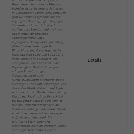
nur nach telefonischer Absprache.
Durch unsere bundesweite Tätigkeit,
befinden sich viele unserer Fahrzeuge
im Außenlager / Zentrallager, verteilt in
ganz Deutschland (oft ohne Kunden-
Zugang zur Besichtigung). Bitte fragen
Sie vorab nach dem Fahrzeug /
Auslieferungs-Standort und nach den
Nebenkosten für Übergabe /
Fahrzeugbereitstellung /
Auftragsabwicklung und Aufbereitung
("Überführungskosten") für Ihr
Wunschfahrzeug. Diese liegen in der
Regel zwischen 60,00 und 890,00€, je
nach Fahrzeug und Standort. Ein
Details
Transport an Ihre Adresse ist in der
Regel möglich. Bei EU-Fahrzeugen
erfolgen Erstzulassungen,
Tageszulassungen oder
Kurzzeitzulassungen oft gewerblich als
Mietwagen / Werkstatt Ersatzwagen, was
den ersten HU/AU Zeitraum auf 1 Jahr
reduzieren kann. Die Betriebsanleitung
liegt in der Regel nicht in Deutsch bei.
Bei den verwendeten Bildern kann es
sich um Beispielbilder handeln die
Sonderausstattungen oder abweichende
Ausstattung zeigen, welche nur gegen
Aufpreis zu erhalten sind. Die
schriftliche Beschreibung ist
entscheidend, nicht die gezeigten Bilder.
Alle Angaben sind ohne Gewähr.