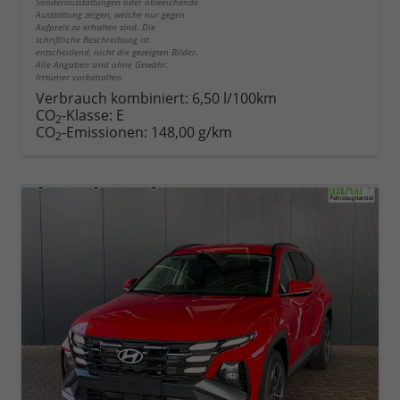
Sonderausstattungen oder abweichende
Ausstattung zeigen, welche nur gegen
Aufpreis zu erhalten sind. Die
schriftliche Beschreibung ist
entscheidend, nicht die gezeigten Bilder.
Alle Angaben sind ohne Gewähr.
Irrtümer vorbehalten.
Verbrauch kombiniert:
6,50 l/100km
CO
-Klasse:
E
2
CO
-Emissionen:
148,00 g/km
2