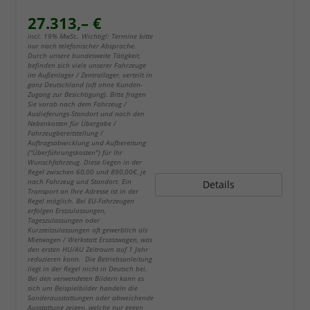
27.313,– €
incl. 19% MwSt.. Wichtig!: Termine bitte
nur nach telefonischer Absprache.
Durch unsere bundesweite Tätigkeit,
befinden sich viele unserer Fahrzeuge
im Außenlager / Zentrallager, verteilt in
ganz Deutschland (oft ohne Kunden-
Zugang zur Besichtigung). Bitte fragen
Sie vorab nach dem Fahrzeug /
Auslieferungs-Standort und nach den
Nebenkosten für Übergabe /
Fahrzeugbereitstellung /
Auftragsabwicklung und Aufbereitung
("Überführungskosten") für Ihr
Wunschfahrzeug. Diese liegen in der
Regel zwischen 60,00 und 890,00€, je
nach Fahrzeug und Standort. Ein
Details
Transport an Ihre Adresse ist in der
Regel möglich. Bei EU-Fahrzeugen
erfolgen Erstzulassungen,
Tageszulassungen oder
Kurzzeitzulassungen oft gewerblich als
Mietwagen / Werkstatt Ersatzwagen, was
den ersten HU/AU Zeitraum auf 1 Jahr
reduzieren kann. Die Betriebsanleitung
liegt in der Regel nicht in Deutsch bei.
Bei den verwendeten Bildern kann es
sich um Beispielbilder handeln die
Sonderausstattungen oder abweichende
Ausstattung zeigen, welche nur gegen