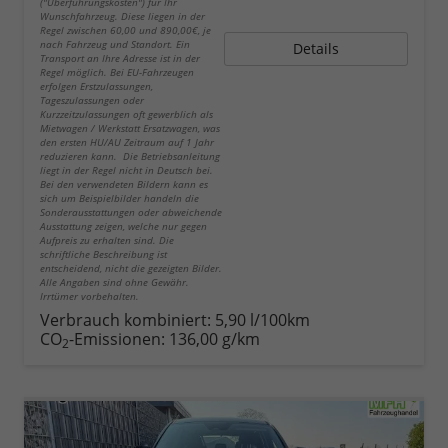
("Überführungskosten") für Ihr
Wunschfahrzeug. Diese liegen in der
Regel zwischen 60,00 und 890,00€, je
nach Fahrzeug und Standort. Ein
Details
Transport an Ihre Adresse ist in der
Regel möglich. Bei EU-Fahrzeugen
erfolgen Erstzulassungen,
Tageszulassungen oder
Kurzzeitzulassungen oft gewerblich als
Mietwagen / Werkstatt Ersatzwagen, was
den ersten HU/AU Zeitraum auf 1 Jahr
reduzieren kann. Die Betriebsanleitung
liegt in der Regel nicht in Deutsch bei.
Bei den verwendeten Bildern kann es
sich um Beispielbilder handeln die
Sonderausstattungen oder abweichende
Ausstattung zeigen, welche nur gegen
Aufpreis zu erhalten sind. Die
schriftliche Beschreibung ist
entscheidend, nicht die gezeigten Bilder.
Alle Angaben sind ohne Gewähr.
Irrtümer vorbehalten.
Verbrauch kombiniert:
5,90 l/100km
CO
-Emissionen:
136,00 g/km
2