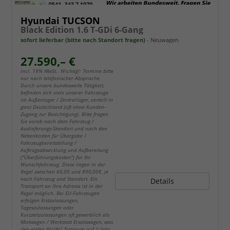
Hyundai TUCSON
Black Edition 1.6 T-GDi 6-Gang
sofort lieferbar (bitte nach Standort fragen)
Neuwagen
27.590,– €
incl. 19% MwSt.. Wichtig!: Termine bitte
nur nach telefonischer Absprache.
Durch unsere bundesweite Tätigkeit,
befinden sich viele unserer Fahrzeuge
im Außenlager / Zentrallager, verteilt in
ganz Deutschland (oft ohne Kunden-
Zugang zur Besichtigung). Bitte fragen
Sie vorab nach dem Fahrzeug /
Auslieferungs-Standort und nach den
Nebenkosten für Übergabe /
Fahrzeugbereitstellung /
Auftragsabwicklung und Aufbereitung
("Überführungskosten") für Ihr
Wunschfahrzeug. Diese liegen in der
Regel zwischen 60,00 und 890,00€, je
nach Fahrzeug und Standort. Ein
Details
Transport an Ihre Adresse ist in der
Regel möglich. Bei EU-Fahrzeugen
erfolgen Erstzulassungen,
Tageszulassungen oder
Kurzzeitzulassungen oft gewerblich als
Mietwagen / Werkstatt Ersatzwagen, was
den ersten HU/AU Zeitraum auf 1 Jahr