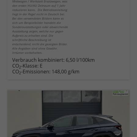
Mietwagen / Werkstatt Ersatzwagen, was
den ersten HU/AU Zeitraum auf 1 Jahr
reduzieren kann. Die Betriebsanleitung
liegt in der Regel nicht in Deutsch bei.
Bei den verwendeten Bildern kann es
sich um Beispielbilder handeln die
Sonderausstattungen oder abweichende
Ausstattung zeigen, welche nur gegen
Aufpreis zu erhalten sind. Die
schriftliche Beschreibung ist
entscheidend, nicht die gezeigten Bilder.
Alle Angaben sind ohne Gewähr.
Irrtümer vorbehalten.
Verbrauch kombiniert:
6,50 l/100km
CO
-Klasse:
E
2
CO
-Emissionen:
148,00 g/km
2