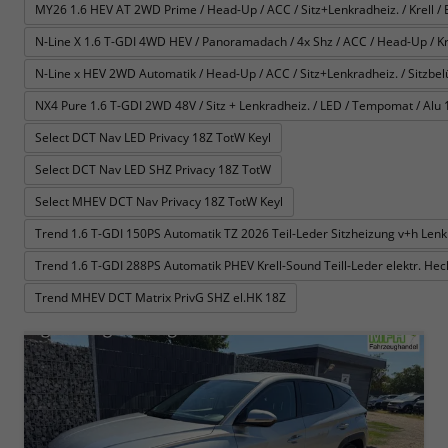
MY26 1.6 HEV AT 2WD Prime / Head-Up / ACC / Sitz+Lenkradheiz. / Krell / E-
N-Line X 1.6 T-GDI 4WD HEV / Panoramadach / 4x Shz / ACC / Head-Up / Krel
N-Line x HEV 2WD Automatik / Head-Up / ACC / Sitz+Lenkradheiz. / Sitzbelüft
NX4 Pure 1.6 T-GDI 2WD 48V / Sitz + Lenkradheiz. / LED / Tempomat / Alu 
Select DCT Nav LED Privacy 18Z TotW Keyl
Select DCT Nav LED SHZ Privacy 18Z TotW
Select MHEV DCT Nav Privacy 18Z TotW Keyl
Trend 1.6 T-GDI 150PS Automatik TZ 2026 Teil-Leder Sitzheizung v+h Le
Trend 1.6 T-GDI 288PS Automatik PHEV Krell-Sound Teill-Leder elektr. H
Trend MHEV DCT Matrix PrivG SHZ el.HK 18Z