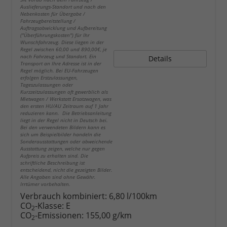
Auslieferungs-Standort und nach den
Nebenkosten für Übergabe /
Fahrzeugbereitstellung /
Auftragsabwicklung und Aufbereitung
("Überführungskosten") für Ihr
Wunschfahrzeug. Diese liegen in der
Regel zwischen 60,00 und 890,00€, je
nach Fahrzeug und Standort. Ein
Details
Transport an Ihre Adresse ist in der
Regel möglich. Bei EU-Fahrzeugen
erfolgen Erstzulassungen,
Tageszulassungen oder
Kurzzeitzulassungen oft gewerblich als
Mietwagen / Werkstatt Ersatzwagen, was
den ersten HU/AU Zeitraum auf 1 Jahr
reduzieren kann. Die Betriebsanleitung
liegt in der Regel nicht in Deutsch bei.
Bei den verwendeten Bildern kann es
sich um Beispielbilder handeln die
Sonderausstattungen oder abweichende
Ausstattung zeigen, welche nur gegen
Aufpreis zu erhalten sind. Die
schriftliche Beschreibung ist
entscheidend, nicht die gezeigten Bilder.
Alle Angaben sind ohne Gewähr.
Irrtümer vorbehalten.
Verbrauch kombiniert:
6,80 l/100km
CO
-Klasse:
E
2
CO
-Emissionen:
155,00 g/km
2