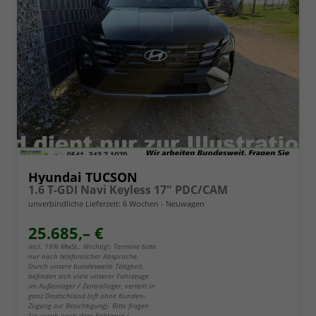
Hyundai TUCSON
1.6 T-GDI Navi Keyless 17" PDC/CAM
unverbindliche Lieferzeit:
6 Wochen
Neuwagen
25.685,– €
incl. 19% MwSt.. Wichtig!: Termine bitte
nur nach telefonischer Absprache.
Durch unsere bundesweite Tätigkeit,
befinden sich viele unserer Fahrzeuge
im Außenlager / Zentrallager, verteilt in
ganz Deutschland (oft ohne Kunden-
Zugang zur Besichtigung). Bitte fragen
Sie vorab nach dem Fahrzeug /