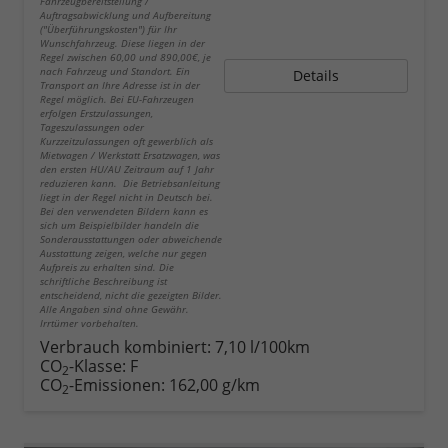
Fahrzeugbereitstellung /
Auftragsabwicklung und Aufbereitung
("Überführungskosten") für Ihr
Wunschfahrzeug. Diese liegen in der
Regel zwischen 60,00 und 890,00€, je
nach Fahrzeug und Standort. Ein
Details
Transport an Ihre Adresse ist in der
Regel möglich. Bei EU-Fahrzeugen
erfolgen Erstzulassungen,
Tageszulassungen oder
Kurzzeitzulassungen oft gewerblich als
Mietwagen / Werkstatt Ersatzwagen, was
den ersten HU/AU Zeitraum auf 1 Jahr
reduzieren kann. Die Betriebsanleitung
liegt in der Regel nicht in Deutsch bei.
Bei den verwendeten Bildern kann es
sich um Beispielbilder handeln die
Sonderausstattungen oder abweichende
Ausstattung zeigen, welche nur gegen
Aufpreis zu erhalten sind. Die
schriftliche Beschreibung ist
entscheidend, nicht die gezeigten Bilder.
Alle Angaben sind ohne Gewähr.
Irrtümer vorbehalten.
Verbrauch kombiniert:
7,10 l/100km
CO
-Klasse:
F
2
CO
-Emissionen:
162,00 g/km
2