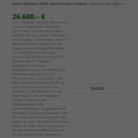
sofort lieferbar (bitte nach Standort fragen)
Fahrzeug mit Tageszulassung
26.600,– €
incl. 19% MwSt.. Wichtig!: Termine bitte
nur nach telefonischer Absprache.
Durch unsere bundesweite Tätigkeit,
befinden sich viele unserer Fahrzeuge
im Außenlager / Zentrallager, verteilt in
ganz Deutschland (oft ohne Kunden-
Zugang zur Besichtigung). Bitte fragen
Sie vorab nach dem Fahrzeug /
Auslieferungs-Standort und nach den
Nebenkosten für Übergabe /
Fahrzeugbereitstellung /
Auftragsabwicklung und Aufbereitung
("Überführungskosten") für Ihr
Wunschfahrzeug. Diese liegen in der
Regel zwischen 60,00 und 890,00€, je
nach Fahrzeug und Standort. Ein
Details
Transport an Ihre Adresse ist in der
Regel möglich. Bei EU-Fahrzeugen
erfolgen Erstzulassungen,
Tageszulassungen oder
Kurzzeitzulassungen oft gewerblich als
Mietwagen / Werkstatt Ersatzwagen, was
den ersten HU/AU Zeitraum auf 1 Jahr
reduzieren kann. Die Betriebsanleitung
liegt in der Regel nicht in Deutsch bei.
Bei den verwendeten Bildern kann es
sich um Beispielbilder handeln die