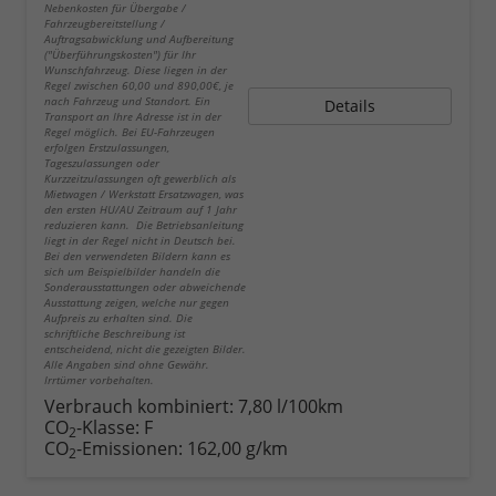
Nebenkosten für Übergabe /
Fahrzeugbereitstellung /
Auftragsabwicklung und Aufbereitung
("Überführungskosten") für Ihr
Wunschfahrzeug. Diese liegen in der
Regel zwischen 60,00 und 890,00€, je
nach Fahrzeug und Standort. Ein
Details
Transport an Ihre Adresse ist in der
Regel möglich. Bei EU-Fahrzeugen
erfolgen Erstzulassungen,
Tageszulassungen oder
Kurzzeitzulassungen oft gewerblich als
Mietwagen / Werkstatt Ersatzwagen, was
den ersten HU/AU Zeitraum auf 1 Jahr
reduzieren kann. Die Betriebsanleitung
liegt in der Regel nicht in Deutsch bei.
Bei den verwendeten Bildern kann es
sich um Beispielbilder handeln die
Sonderausstattungen oder abweichende
Ausstattung zeigen, welche nur gegen
Aufpreis zu erhalten sind. Die
schriftliche Beschreibung ist
entscheidend, nicht die gezeigten Bilder.
Alle Angaben sind ohne Gewähr.
Irrtümer vorbehalten.
Verbrauch kombiniert:
7,80 l/100km
CO
-Klasse:
F
2
CO
-Emissionen:
162,00 g/km
2