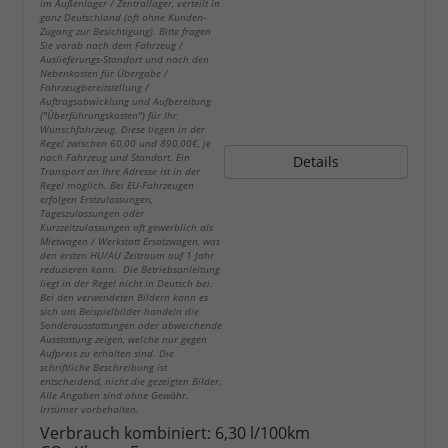
im Außenlager / Zentrallager, verteilt in
ganz Deutschland (oft ohne Kunden-
Zugang zur Besichtigung). Bitte fragen
Sie vorab nach dem Fahrzeug /
Auslieferungs-Standort und nach den
Nebenkosten für Übergabe /
Fahrzeugbereitstellung /
Auftragsabwicklung und Aufbereitung
("Überführungskosten") für Ihr
Wunschfahrzeug. Diese liegen in der
Regel zwischen 60,00 und 890,00€, je
nach Fahrzeug und Standort. Ein
Details
Transport an Ihre Adresse ist in der
Regel möglich. Bei EU-Fahrzeugen
erfolgen Erstzulassungen,
Tageszulassungen oder
Kurzzeitzulassungen oft gewerblich als
Mietwagen / Werkstatt Ersatzwagen, was
den ersten HU/AU Zeitraum auf 1 Jahr
reduzieren kann. Die Betriebsanleitung
liegt in der Regel nicht in Deutsch bei.
Bei den verwendeten Bildern kann es
sich um Beispielbilder handeln die
Sonderausstattungen oder abweichende
Ausstattung zeigen, welche nur gegen
Aufpreis zu erhalten sind. Die
schriftliche Beschreibung ist
entscheidend, nicht die gezeigten Bilder.
Alle Angaben sind ohne Gewähr.
Irrtümer vorbehalten.
Verbrauch kombiniert:
6,30 l/100km