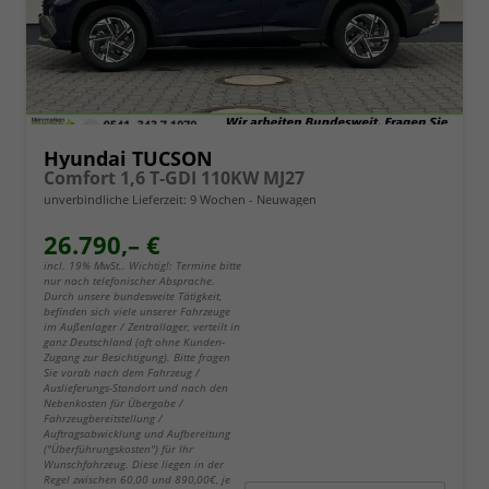
Hyundai TUCSON
Comfort 1,6 T-GDI 110KW MJ27
unverbindliche Lieferzeit:
9 Wochen
Neuwagen
26.790,– €
incl. 19% MwSt.. Wichtig!: Termine bitte
nur nach telefonischer Absprache.
Durch unsere bundesweite Tätigkeit,
befinden sich viele unserer Fahrzeuge
im Außenlager / Zentrallager, verteilt in
ganz Deutschland (oft ohne Kunden-
Zugang zur Besichtigung). Bitte fragen
Sie vorab nach dem Fahrzeug /
Auslieferungs-Standort und nach den
Nebenkosten für Übergabe /
Fahrzeugbereitstellung /
Auftragsabwicklung und Aufbereitung
("Überführungskosten") für Ihr
Wunschfahrzeug. Diese liegen in der
Regel zwischen 60,00 und 890,00€, je