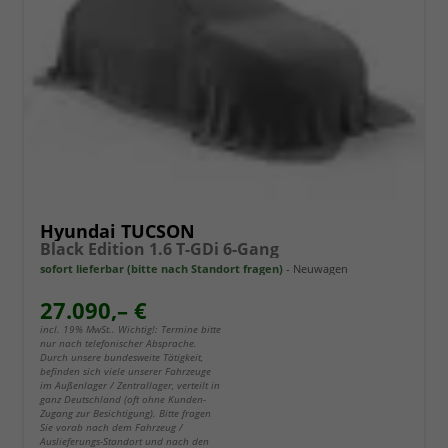
Hyundai TUCSON
Black Edition 1.6 T-GDi 6-Gang
sofort lieferbar (bitte nach Standort fragen)
Neuwagen
27.090,– €
incl. 19% MwSt.. Wichtig!: Termine bitte
nur nach telefonischer Absprache.
Durch unsere bundesweite Tätigkeit,
befinden sich viele unserer Fahrzeuge
im Außenlager / Zentrallager, verteilt in
ganz Deutschland (oft ohne Kunden-
Zugang zur Besichtigung). Bitte fragen
Sie vorab nach dem Fahrzeug /
Auslieferungs-Standort und nach den