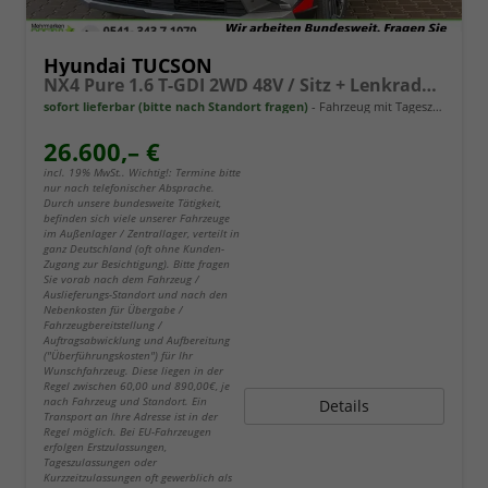
Hyundai TUCSON
NX4 Pure 1.6 T-GDI 2WD 48V / Sitz + Lenkradheiz. LED Tempomat Alu 17"
sofort lieferbar (bitte nach Standort fragen)
Fahrzeug mit Tageszulassung
26.600,– €
incl. 19% MwSt.. Wichtig!: Termine bitte
nur nach telefonischer Absprache.
Durch unsere bundesweite Tätigkeit,
befinden sich viele unserer Fahrzeuge
im Außenlager / Zentrallager, verteilt in
ganz Deutschland (oft ohne Kunden-
Zugang zur Besichtigung). Bitte fragen
Sie vorab nach dem Fahrzeug /
Auslieferungs-Standort und nach den
Nebenkosten für Übergabe /
Fahrzeugbereitstellung /
Auftragsabwicklung und Aufbereitung
("Überführungskosten") für Ihr
Wunschfahrzeug. Diese liegen in der
Regel zwischen 60,00 und 890,00€, je
nach Fahrzeug und Standort. Ein
Details
Transport an Ihre Adresse ist in der
Regel möglich. Bei EU-Fahrzeugen
erfolgen Erstzulassungen,
Tageszulassungen oder
Kurzzeitzulassungen oft gewerblich als