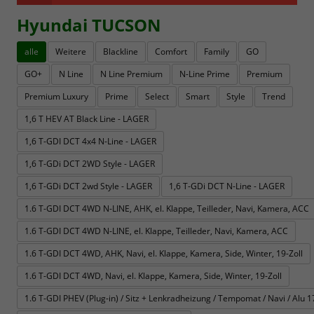
Hyundai TUCSON
alle
Weitere
Blackline
Comfort
Family
GO
GO+
N Line
N Line Premium
N-Line Prime
Premium
Premium Luxury
Prime
Select
Smart
Style
Trend
1,6 T HEV AT Black Line - LAGER
1,6 T-GDI DCT 4x4 N-Line - LAGER
1,6 T-GDi DCT 2WD Style - LAGER
1,6 T-GDi DCT 2wd Style - LAGER
1,6 T-GDi DCT N-Line - LAGER
1.6 T-GDI DCT 4WD N-LINE, AHK, el. Klappe, Teilleder, Navi, Kamera, ACC
1.6 T-GDI DCT 4WD N-LINE, el. Klappe, Teilleder, Navi, Kamera, ACC
1.6 T-GDI DCT 4WD, AHK, Navi, el. Klappe, Kamera, Side, Winter, 19-Zoll
1.6 T-GDI DCT 4WD, Navi, el. Klappe, Kamera, Side, Winter, 19-Zoll
1.6 T-GDI PHEV (Plug-in) / Sitz + Lenkradheizung / Tempomat / Navi / Alu 17