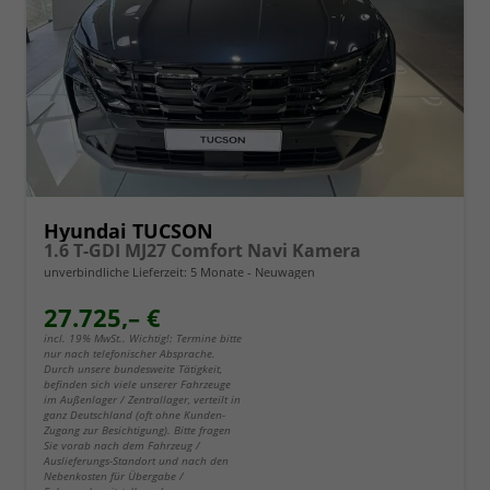
Hyundai TUCSON
1.6 T-GDI MJ27 Comfort Navi Kamera
unverbindliche Lieferzeit:
5 Monate
Neuwagen
27.725,– €
incl. 19% MwSt.. Wichtig!: Termine bitte
nur nach telefonischer Absprache.
Durch unsere bundesweite Tätigkeit,
befinden sich viele unserer Fahrzeuge
im Außenlager / Zentrallager, verteilt in
ganz Deutschland (oft ohne Kunden-
Zugang zur Besichtigung). Bitte fragen
Sie vorab nach dem Fahrzeug /
Auslieferungs-Standort und nach den
Nebenkosten für Übergabe /