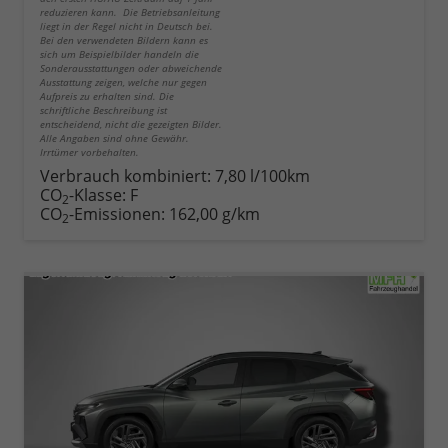
reduzieren kann. Die Betriebsanleitung
liegt in der Regel nicht in Deutsch bei.
Bei den verwendeten Bildern kann es
sich um Beispielbilder handeln die
Sonderausstattungen oder abweichende
Ausstattung zeigen, welche nur gegen
Aufpreis zu erhalten sind. Die
schriftliche Beschreibung ist
entscheidend, nicht die gezeigten Bilder.
Alle Angaben sind ohne Gewähr.
Irrtümer vorbehalten.
Verbrauch kombiniert:
7,80 l/100km
CO
-Klasse:
F
2
CO
-Emissionen:
162,00 g/km
2