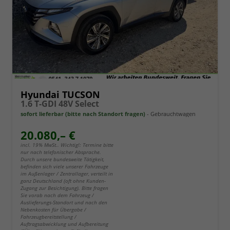
Hyundai TUCSON
1.6 T-GDI 48V Select
sofort lieferbar (bitte nach Standort fragen)
Gebrauchtwagen
20.080,– €
incl. 19% MwSt.. Wichtig!: Termine bitte
nur nach telefonischer Absprache.
Durch unsere bundesweite Tätigkeit,
befinden sich viele unserer Fahrzeuge
im Außenlager / Zentrallager, verteilt in
ganz Deutschland (oft ohne Kunden-
Zugang zur Besichtigung). Bitte fragen
Sie vorab nach dem Fahrzeug /
Auslieferungs-Standort und nach den
Nebenkosten für Übergabe /
Fahrzeugbereitstellung /
Auftragsabwicklung und Aufbereitung