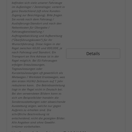
befinden sich viele unserer Fahrzeuge
im Außenlager / Zentrallager, verteilt in
ganz Deutschland (oft ohne Kunden-
Zugang zur Besichtigung). Bitte fragen
Sie vorab nach dem Fahrzeug /
Auslieferungs-Standort und nach den
Nebenkosten für Übergabe /
Fahrzeugbereitstellung /
Auftragsabwicklung und Aufbereitung
("Überführungskosten") für Ihr
Wunschfahrzeug. Diese liegen in der
Regel zwischen 60,00 und 890,00€, je
nach Fahrzeug und Standort. Ein
Details
Transport an Ihre Adresse ist in der
Regel möglich. Bei EU-Fahrzeugen
erfolgen Erstzulassungen,
Tageszulassungen oder
Kurzzeitzulassungen oft gewerblich als
Mietwagen / Werkstatt Ersatzwagen, was
den ersten HU/AU Zeitraum auf 1 Jahr
reduzieren kann. Die Betriebsanleitung
liegt in der Regel nicht in Deutsch bei.
Bei den verwendeten Bildern kann es
sich um Beispielbilder handeln die
Sonderausstattungen oder abweichende
Ausstattung zeigen, welche nur gegen
Aufpreis zu erhalten sind. Die
schriftliche Beschreibung ist
entscheidend, nicht die gezeigten Bilder.
Alle Angaben sind ohne Gewähr.
Irrtümer vorbehalten.