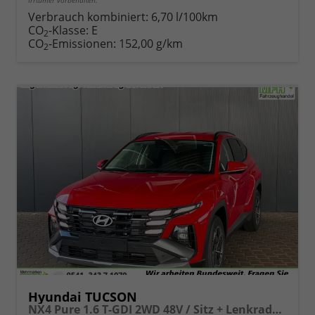
Irrtümer vorbehalten.
Verbrauch kombiniert:
6,70 l/100km
CO
-Klasse:
E
2
CO
-Emissionen:
152,00 g/km
2
Hyundai TUCSON
NX4 Pure 1.6 T-GDI 2WD 48V / Sitz + Lenkradheiz. LED Tempomat Alu 17"