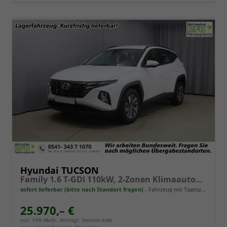
Hyundai TUCSON
Family 1.6 T-GDI 110kW, 2-Zonen Klimaautomatik, Sitzheizung, AppleCarPlay&Android Auto, Freisprecheinrichtung, Radio DAB, Verkehrszeichenerkennung, Rückfahrkamera, eCall Notrufsystem, 17 Zoll Leichtmetallfelgen, uvm.
sofort lieferbar (bitte nach Standort fragen)
Fahrzeug mit Tageszulassung
25.970,– €
incl. 19% MwSt.. Wichtig!: Termine bitte