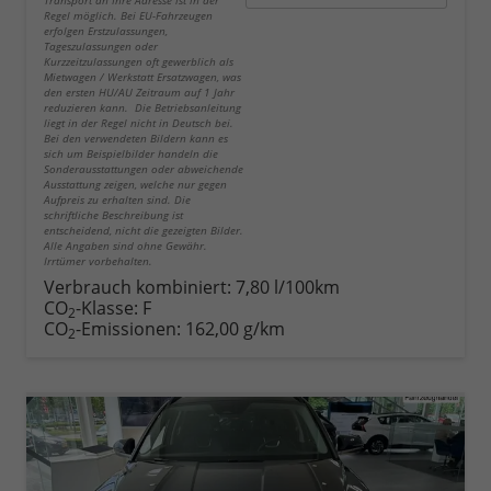
Regel möglich. Bei EU-Fahrzeugen
erfolgen Erstzulassungen,
Tageszulassungen oder
Kurzzeitzulassungen oft gewerblich als
Mietwagen / Werkstatt Ersatzwagen, was
den ersten HU/AU Zeitraum auf 1 Jahr
reduzieren kann. Die Betriebsanleitung
liegt in der Regel nicht in Deutsch bei.
Bei den verwendeten Bildern kann es
sich um Beispielbilder handeln die
Sonderausstattungen oder abweichende
Ausstattung zeigen, welche nur gegen
Aufpreis zu erhalten sind. Die
schriftliche Beschreibung ist
entscheidend, nicht die gezeigten Bilder.
Alle Angaben sind ohne Gewähr.
Irrtümer vorbehalten.
Verbrauch kombiniert:
7,80 l/100km
CO
-Klasse:
F
2
CO
-Emissionen:
162,00 g/km
2