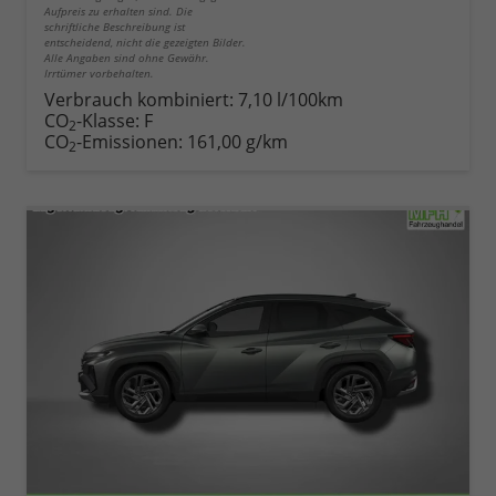
Aufpreis zu erhalten sind. Die
schriftliche Beschreibung ist
entscheidend, nicht die gezeigten Bilder.
Alle Angaben sind ohne Gewähr.
Irrtümer vorbehalten.
Verbrauch kombiniert:
7,10 l/100km
CO
-Klasse:
F
2
CO
-Emissionen:
161,00 g/km
2