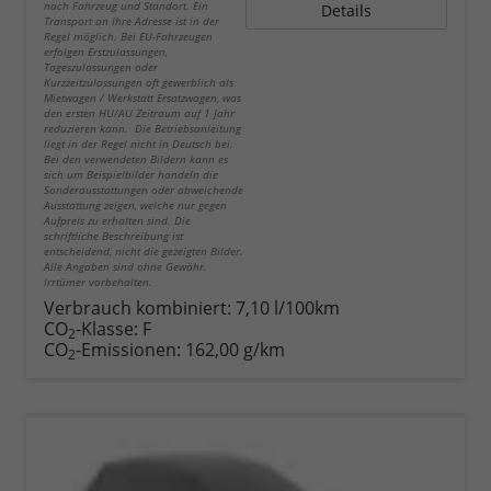
nach Fahrzeug und Standort. Ein
Details
Transport an Ihre Adresse ist in der
Regel möglich. Bei EU-Fahrzeugen
erfolgen Erstzulassungen,
Tageszulassungen oder
Kurzzeitzulassungen oft gewerblich als
Mietwagen / Werkstatt Ersatzwagen, was
den ersten HU/AU Zeitraum auf 1 Jahr
reduzieren kann. Die Betriebsanleitung
liegt in der Regel nicht in Deutsch bei.
Bei den verwendeten Bildern kann es
sich um Beispielbilder handeln die
Sonderausstattungen oder abweichende
Ausstattung zeigen, welche nur gegen
Aufpreis zu erhalten sind. Die
schriftliche Beschreibung ist
entscheidend, nicht die gezeigten Bilder.
Alle Angaben sind ohne Gewähr.
Irrtümer vorbehalten.
Verbrauch kombiniert:
7,10 l/100km
CO
-Klasse:
F
2
CO
-Emissionen:
162,00 g/km
2