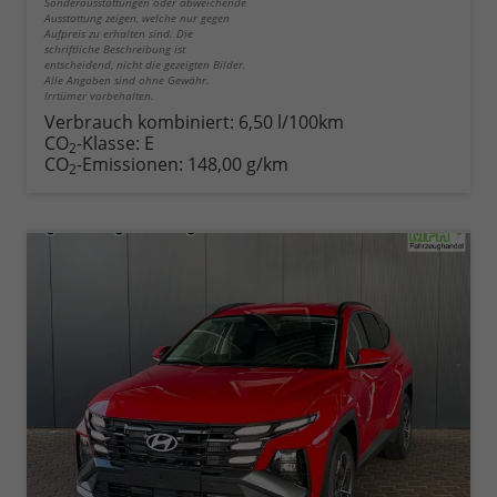
Sonderausstattungen oder abweichende
Ausstattung zeigen, welche nur gegen
Aufpreis zu erhalten sind. Die
schriftliche Beschreibung ist
entscheidend, nicht die gezeigten Bilder.
Alle Angaben sind ohne Gewähr.
Irrtümer vorbehalten.
Verbrauch kombiniert:
6,50 l/100km
CO
-Klasse:
E
2
CO
-Emissionen:
148,00 g/km
2