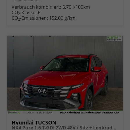
Irrtümer vorbehalten.
Verbrauch kombiniert:
6,70 l/100km
CO
-Klasse:
E
2
CO
-Emissionen:
152,00 g/km
2
Hyundai TUCSON
NX4 Pure 1.6 T-GDI 2WD 48V / Sitz + Lenkradheiz. LED Tempomat Alu 17"