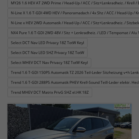
MY26 1.6 HEV AT 2WD Prime / Head-Up / ACC / Sitz+Lenkradheiz. / Krell / E-
N-Line X 1.6 T-GDI 4WD HEV / Panoramadach / 4x Shz / ACC / Head-Up / Krel
N-Line x HEV 2WD Automatik / Head-Up / ACC / Sitz+Lenkradheiz. / Sitzbelüft
NX4 Pure 1.6 T-GDI 2WD 48V / Sitz + Lenkradheiz. / LED / Tempomat / Alu 
Select DCT Nav LED Privacy 18Z TotW Keyl
Select DCT Nav LED SHZ Privacy 18Z TotW
Select MHEV DCT Nav Privacy 18Z TotW Keyl
Trend 1.6 T-GDI 150PS Automatik TZ 2026 Teil-Leder Sitzheizung v+h Le
Trend 1.6 T-GDI 288PS Automatik PHEV Krell-Sound Teill-Leder elektr. H
Trend MHEV DCT Matrix PrivG SHZ el.HK 18Z