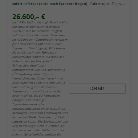
sofort lieferbar (bitte nach Standort fragen)
Fahrzeug mit Tageszulassung
26.600,– €
incl. 19% MwSt.. Wichtig!: Termine bitte
nur nach telefonischer Absprache.
Durch unsere bundesweite Tätigkeit,
befinden sich viele unserer Fahrzeuge
im Außenlager / Zentrallager, verteilt in
ganz Deutschland (oft ohne Kunden-
Zugang zur Besichtigung). Bitte fragen
Sie vorab nach dem Fahrzeug /
Auslieferungs-Standort und nach den
Nebenkosten für Übergabe /
Fahrzeugbereitstellung /
Auftragsabwicklung und Aufbereitung
("Überführungskosten") für Ihr
Wunschfahrzeug. Diese liegen in der
Regel zwischen 60,00 und 890,00€, je
nach Fahrzeug und Standort. Ein
Details
Transport an Ihre Adresse ist in der
Regel möglich. Bei EU-Fahrzeugen
erfolgen Erstzulassungen,
Tageszulassungen oder
Kurzzeitzulassungen oft gewerblich als
Mietwagen / Werkstatt Ersatzwagen, was
den ersten HU/AU Zeitraum auf 1 Jahr
reduzieren kann. Die Betriebsanleitung
liegt in der Regel nicht in Deutsch bei.
Bei den verwendeten Bildern kann es
sich um Beispielbilder handeln die