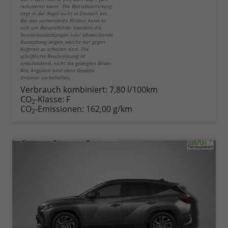
reduzieren kann. Die Betriebsanleitung
liegt in der Regel nicht in Deutsch bei.
Bei den verwendeten Bildern kann es
sich um Beispielbilder handeln die
Sonderausstattungen oder abweichende
Ausstattung zeigen, welche nur gegen
Aufpreis zu erhalten sind. Die
schriftliche Beschreibung ist
entscheidend, nicht die gezeigten Bilder.
Alle Angaben sind ohne Gewähr.
Irrtümer vorbehalten.
Verbrauch kombiniert:
7,80 l/100km
CO
-Klasse:
F
2
CO
-Emissionen:
162,00 g/km
2