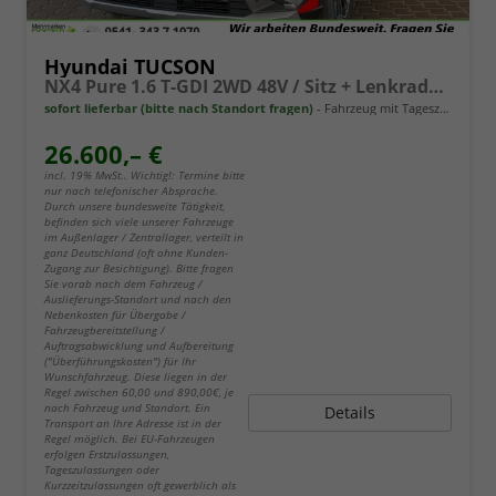
Hyundai TUCSON
NX4 Pure 1.6 T-GDI 2WD 48V / Sitz + Lenkradheiz. LED Tempomat Alu 17"
sofort lieferbar (bitte nach Standort fragen)
Fahrzeug mit Tageszulassung
26.600,– €
incl. 19% MwSt.. Wichtig!: Termine bitte
nur nach telefonischer Absprache.
Durch unsere bundesweite Tätigkeit,
befinden sich viele unserer Fahrzeuge
im Außenlager / Zentrallager, verteilt in
ganz Deutschland (oft ohne Kunden-
Zugang zur Besichtigung). Bitte fragen
Sie vorab nach dem Fahrzeug /
Auslieferungs-Standort und nach den
Nebenkosten für Übergabe /
Fahrzeugbereitstellung /
Auftragsabwicklung und Aufbereitung
("Überführungskosten") für Ihr
Wunschfahrzeug. Diese liegen in der
Regel zwischen 60,00 und 890,00€, je
nach Fahrzeug und Standort. Ein
Details
Transport an Ihre Adresse ist in der
Regel möglich. Bei EU-Fahrzeugen
erfolgen Erstzulassungen,
Tageszulassungen oder
Kurzzeitzulassungen oft gewerblich als