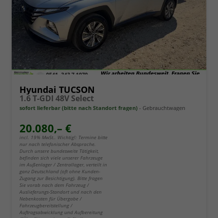
Hyundai TUCSON
1.6 T-GDI 48V Select
sofort lieferbar (bitte nach Standort fragen)
Gebrauchtwagen
20.080,– €
incl. 19% MwSt.. Wichtig!: Termine bitte
nur nach telefonischer Absprache.
Durch unsere bundesweite Tätigkeit,
befinden sich viele unserer Fahrzeuge
im Außenlager / Zentrallager, verteilt in
ganz Deutschland (oft ohne Kunden-
Zugang zur Besichtigung). Bitte fragen
Sie vorab nach dem Fahrzeug /
Auslieferungs-Standort und nach den
Nebenkosten für Übergabe /
Fahrzeugbereitstellung /
Auftragsabwicklung und Aufbereitung