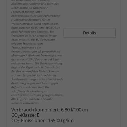
Auslieferungs-Standort und nach den
Nebenkosten für Übergabe /
Fahrzeugbereitstellung /
Auftragsabwicklung und Aufbereitung
("Überführungskosten") für Ihr
Wunschfahrzeug. Diese liegen in der
Regel zwischen 60,00 und 890,00€, je
nach Fahrzeug und Standort. Ein
Details
Transport an Ihre Adresse ist in der
Regel möglich. Bei EU-Fahrzeugen
erfolgen Erstzulassungen,
Tageszulassungen oder
Kurzzeitzulassungen oft gewerblich als
Mietwagen / Werkstatt Ersatzwagen, was
den ersten HU/AU Zeitraum auf 1 Jahr
reduzieren kann. Die Betriebsanleitung
liegt in der Regel nicht in Deutsch bei.
Bei den verwendeten Bildern kann es
sich um Beispielbilder handeln die
Sonderausstattungen oder abweichende
Ausstattung zeigen, welche nur gegen
Aufpreis zu erhalten sind. Die
schriftliche Beschreibung ist
entscheidend, nicht die gezeigten Bilder.
Alle Angaben sind ohne Gewähr.
Irrtümer vorbehalten.
Verbrauch kombiniert:
6,80 l/100km
CO
-Klasse:
E
2
CO
-Emissionen:
155,00 g/km
2