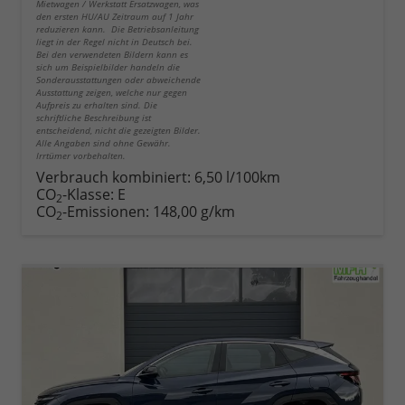
Mietwagen / Werkstatt Ersatzwagen, was
den ersten HU/AU Zeitraum auf 1 Jahr
reduzieren kann. Die Betriebsanleitung
liegt in der Regel nicht in Deutsch bei.
Bei den verwendeten Bildern kann es
sich um Beispielbilder handeln die
Sonderausstattungen oder abweichende
Ausstattung zeigen, welche nur gegen
Aufpreis zu erhalten sind. Die
schriftliche Beschreibung ist
entscheidend, nicht die gezeigten Bilder.
Alle Angaben sind ohne Gewähr.
Irrtümer vorbehalten.
Verbrauch kombiniert:
6,50 l/100km
CO
-Klasse:
E
2
CO
-Emissionen:
148,00 g/km
2