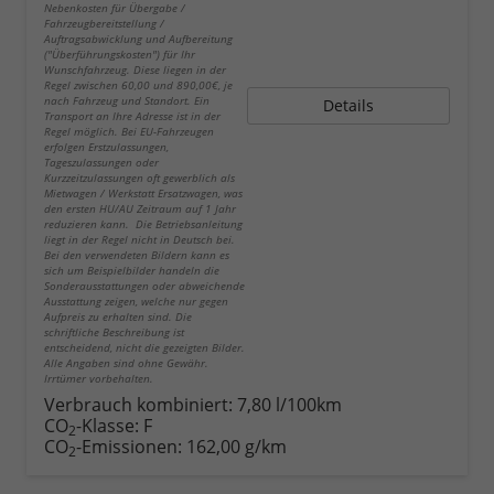
Nebenkosten für Übergabe /
Fahrzeugbereitstellung /
Auftragsabwicklung und Aufbereitung
("Überführungskosten") für Ihr
Wunschfahrzeug. Diese liegen in der
Regel zwischen 60,00 und 890,00€, je
nach Fahrzeug und Standort. Ein
Details
Transport an Ihre Adresse ist in der
Regel möglich. Bei EU-Fahrzeugen
erfolgen Erstzulassungen,
Tageszulassungen oder
Kurzzeitzulassungen oft gewerblich als
Mietwagen / Werkstatt Ersatzwagen, was
den ersten HU/AU Zeitraum auf 1 Jahr
reduzieren kann. Die Betriebsanleitung
liegt in der Regel nicht in Deutsch bei.
Bei den verwendeten Bildern kann es
sich um Beispielbilder handeln die
Sonderausstattungen oder abweichende
Ausstattung zeigen, welche nur gegen
Aufpreis zu erhalten sind. Die
schriftliche Beschreibung ist
entscheidend, nicht die gezeigten Bilder.
Alle Angaben sind ohne Gewähr.
Irrtümer vorbehalten.
Verbrauch kombiniert:
7,80 l/100km
CO
-Klasse:
F
2
CO
-Emissionen:
162,00 g/km
2