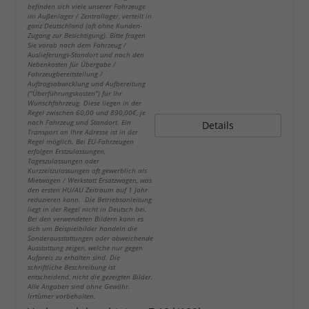
befinden sich viele unserer Fahrzeuge
im Außenlager / Zentrallager, verteilt in
ganz Deutschland (oft ohne Kunden-
Zugang zur Besichtigung). Bitte fragen
Sie vorab nach dem Fahrzeug /
Auslieferungs-Standort und nach den
Nebenkosten für Übergabe /
Fahrzeugbereitstellung /
Auftragsabwicklung und Aufbereitung
("Überführungskosten") für Ihr
Wunschfahrzeug. Diese liegen in der
Regel zwischen 60,00 und 890,00€, je
nach Fahrzeug und Standort. Ein
Details
Transport an Ihre Adresse ist in der
Regel möglich. Bei EU-Fahrzeugen
erfolgen Erstzulassungen,
Tageszulassungen oder
Kurzzeitzulassungen oft gewerblich als
Mietwagen / Werkstatt Ersatzwagen, was
den ersten HU/AU Zeitraum auf 1 Jahr
reduzieren kann. Die Betriebsanleitung
liegt in der Regel nicht in Deutsch bei.
Bei den verwendeten Bildern kann es
sich um Beispielbilder handeln die
Sonderausstattungen oder abweichende
Ausstattung zeigen, welche nur gegen
Aufpreis zu erhalten sind. Die
schriftliche Beschreibung ist
entscheidend, nicht die gezeigten Bilder.
Alle Angaben sind ohne Gewähr.
Irrtümer vorbehalten.