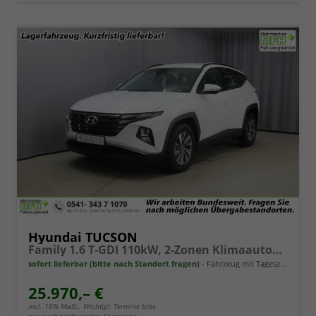
Hyundai TUCSON
Family 1.6 T-GDI 110kW, 2-Zonen Klimaautomatik, Sitzheizung, AppleCarPlay&Android Auto, Freisprecheinrichtung, Radio DAB, Verkehrszeichenerkennung, Rückfahrkamera, eCall Notrufsystem, 17 Zoll Leichtmetallfelgen, uvm.
sofort lieferbar (bitte nach Standort fragen)
Fahrzeug mit Tageszulassung
25.970,– €
incl. 19% MwSt.. Wichtig!: Termine bitte