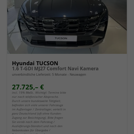
Hyundai TUCSON
1.6 T-GDI MJ27 Comfort Navi Kamera
unverbindliche Lieferzeit:
5 Monate
Neuwagen
27.725,– €
incl. 19% MwSt.. Wichtig!: Termine bitte
nur nach telefonischer Absprache.
Durch unsere bundesweite Tätigkeit,
befinden sich viele unserer Fahrzeuge
im Außenlager / Zentrallager, verteilt in
ganz Deutschland (oft ohne Kunden-
Zugang zur Besichtigung). Bitte fragen
Sie vorab nach dem Fahrzeug /
Auslieferungs-Standort und nach den
Nebenkosten für Übergabe /