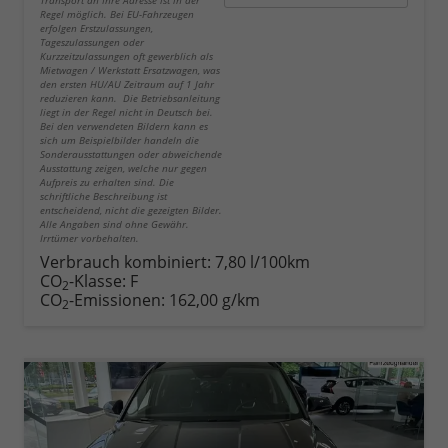
Regel möglich. Bei EU-Fahrzeugen
erfolgen Erstzulassungen,
Tageszulassungen oder
Kurzzeitzulassungen oft gewerblich als
Mietwagen / Werkstatt Ersatzwagen, was
den ersten HU/AU Zeitraum auf 1 Jahr
reduzieren kann. Die Betriebsanleitung
liegt in der Regel nicht in Deutsch bei.
Bei den verwendeten Bildern kann es
sich um Beispielbilder handeln die
Sonderausstattungen oder abweichende
Ausstattung zeigen, welche nur gegen
Aufpreis zu erhalten sind. Die
schriftliche Beschreibung ist
entscheidend, nicht die gezeigten Bilder.
Alle Angaben sind ohne Gewähr.
Irrtümer vorbehalten.
Verbrauch kombiniert:
7,80 l/100km
CO
-Klasse:
F
2
CO
-Emissionen:
162,00 g/km
2