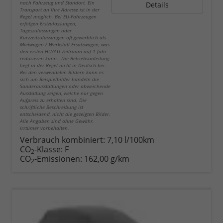
nach Fahrzeug und Standort. Ein
Details
Transport an Ihre Adresse ist in der
Regel möglich. Bei EU-Fahrzeugen
erfolgen Erstzulassungen,
Tageszulassungen oder
Kurzzeitzulassungen oft gewerblich als
Mietwagen / Werkstatt Ersatzwagen, was
den ersten HU/AU Zeitraum auf 1 Jahr
reduzieren kann. Die Betriebsanleitung
liegt in der Regel nicht in Deutsch bei.
Bei den verwendeten Bildern kann es
sich um Beispielbilder handeln die
Sonderausstattungen oder abweichende
Ausstattung zeigen, welche nur gegen
Aufpreis zu erhalten sind. Die
schriftliche Beschreibung ist
entscheidend, nicht die gezeigten Bilder.
Alle Angaben sind ohne Gewähr.
Irrtümer vorbehalten.
Verbrauch kombiniert:
7,10 l/100km
CO
-Klasse:
F
2
CO
-Emissionen:
162,00 g/km
2