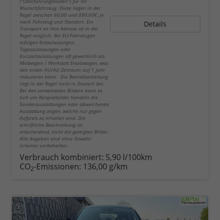
("Überführungskosten") für Ihr
Wunschfahrzeug. Diese liegen in der
Regel zwischen 60,00 und 890,00€, je
nach Fahrzeug und Standort. Ein
Details
Transport an Ihre Adresse ist in der
Regel möglich. Bei EU-Fahrzeugen
erfolgen Erstzulassungen,
Tageszulassungen oder
Kurzzeitzulassungen oft gewerblich als
Mietwagen / Werkstatt Ersatzwagen, was
den ersten HU/AU Zeitraum auf 1 Jahr
reduzieren kann. Die Betriebsanleitung
liegt in der Regel nicht in Deutsch bei.
Bei den verwendeten Bildern kann es
sich um Beispielbilder handeln die
Sonderausstattungen oder abweichende
Ausstattung zeigen, welche nur gegen
Aufpreis zu erhalten sind. Die
schriftliche Beschreibung ist
entscheidend, nicht die gezeigten Bilder.
Alle Angaben sind ohne Gewähr.
Irrtümer vorbehalten.
Verbrauch kombiniert:
5,90 l/100km
CO
-Emissionen:
136,00 g/km
2