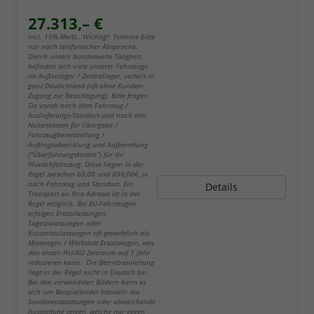
27.313,– €
incl. 19% MwSt.. Wichtig!: Termine bitte
nur nach telefonischer Absprache.
Durch unsere bundesweite Tätigkeit,
befinden sich viele unserer Fahrzeuge
im Außenlager / Zentrallager, verteilt in
ganz Deutschland (oft ohne Kunden-
Zugang zur Besichtigung). Bitte fragen
Sie vorab nach dem Fahrzeug /
Auslieferungs-Standort und nach den
Nebenkosten für Übergabe /
Fahrzeugbereitstellung /
Auftragsabwicklung und Aufbereitung
("Überführungskosten") für Ihr
Wunschfahrzeug. Diese liegen in der
Regel zwischen 60,00 und 890,00€, je
nach Fahrzeug und Standort. Ein
Details
Transport an Ihre Adresse ist in der
Regel möglich. Bei EU-Fahrzeugen
erfolgen Erstzulassungen,
Tageszulassungen oder
Kurzzeitzulassungen oft gewerblich als
Mietwagen / Werkstatt Ersatzwagen, was
den ersten HU/AU Zeitraum auf 1 Jahr
reduzieren kann. Die Betriebsanleitung
liegt in der Regel nicht in Deutsch bei.
Bei den verwendeten Bildern kann es
sich um Beispielbilder handeln die
Sonderausstattungen oder abweichende
Ausstattung zeigen, welche nur gegen