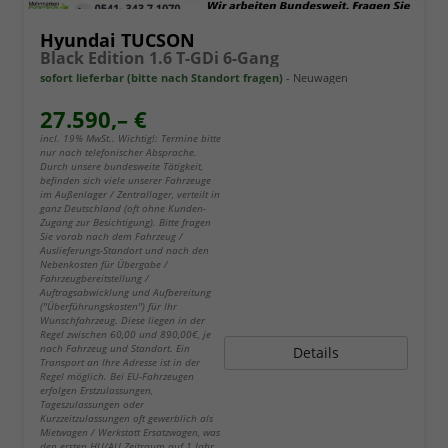
Hyundai TUCSON
Black Edition 1.6 T-GDi 6-Gang
sofort lieferbar (bitte nach Standort fragen)
Neuwagen
27.590,– €
incl. 19% MwSt.. Wichtig!: Termine bitte
nur nach telefonischer Absprache.
Durch unsere bundesweite Tätigkeit,
befinden sich viele unserer Fahrzeuge
im Außenlager / Zentrallager, verteilt in
ganz Deutschland (oft ohne Kunden-
Zugang zur Besichtigung). Bitte fragen
Sie vorab nach dem Fahrzeug /
Auslieferungs-Standort und nach den
Nebenkosten für Übergabe /
Fahrzeugbereitstellung /
Auftragsabwicklung und Aufbereitung
("Überführungskosten") für Ihr
Wunschfahrzeug. Diese liegen in der
Regel zwischen 60,00 und 890,00€, je
nach Fahrzeug und Standort. Ein
Details
Transport an Ihre Adresse ist in der
Regel möglich. Bei EU-Fahrzeugen
erfolgen Erstzulassungen,
Tageszulassungen oder
Kurzzeitzulassungen oft gewerblich als
Mietwagen / Werkstatt Ersatzwagen, was
den ersten HU/AU Zeitraum auf 1 Jahr