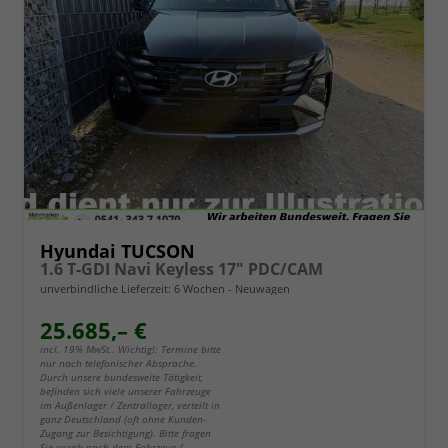
Hyundai TUCSON
1.6 T-GDI Navi Keyless 17" PDC/CAM
unverbindliche Lieferzeit:
6 Wochen
Neuwagen
25.685,– €
incl. 19% MwSt.. Wichtig!: Termine bitte
nur nach telefonischer Absprache.
Durch unsere bundesweite Tätigkeit,
befinden sich viele unserer Fahrzeuge
im Außenlager / Zentrallager, verteilt in
ganz Deutschland (oft ohne Kunden-
Zugang zur Besichtigung). Bitte fragen
Sie vorab nach dem Fahrzeug /