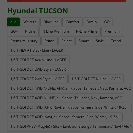
Hyundai TUCSON
alle
Weitere
Blackline
Comfort
Family
GO
GO+
N Line
N Line Premium
N-Line Prime
Premium
Premium Luxury
Prime
Select
Smart
Style
Trend
1,6 T HEV AT Black Line - LAGER
1,6 T-GDI DCT 4x4 N-Line - LAGER
1,6 T-GDi DCT 2WD Style - LAGER
1,6 T-GDi DCT 2wd Style - LAGER
1,6 T-GDi DCT N-Line - LAGER
1.6 T-GDI DCT 4WD N-LINE, AHK, el. Klappe, Teilleder, Navi, Kamera, ACC
1.6 T-GDI DCT 4WD N-LINE, el. Klappe, Teilleder, Navi, Kamera, ACC
1.6 T-GDI DCT 4WD, AHK, Navi, el. Klappe, Kamera, Side, Winter, 19-Zoll
1.6 T-GDI DCT 4WD, Navi, el. Klappe, Kamera, Side, Winter, 19-Zoll
1.6 T-GDI PHEV (Plug-in) / Sitz + Lenkradheizung / Tempomat / Navi / Alu 17