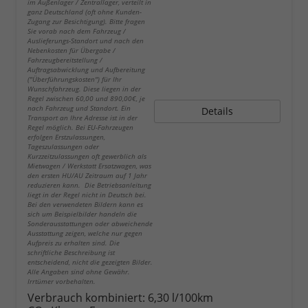
im Außenlager / Zentrallager, verteilt in
ganz Deutschland (oft ohne Kunden-
Zugang zur Besichtigung). Bitte fragen
Sie vorab nach dem Fahrzeug /
Auslieferungs-Standort und nach den
Nebenkosten für Übergabe /
Fahrzeugbereitstellung /
Auftragsabwicklung und Aufbereitung
("Überführungskosten") für Ihr
Wunschfahrzeug. Diese liegen in der
Regel zwischen 60,00 und 890,00€, je
nach Fahrzeug und Standort. Ein
Details
Transport an Ihre Adresse ist in der
Regel möglich. Bei EU-Fahrzeugen
erfolgen Erstzulassungen,
Tageszulassungen oder
Kurzzeitzulassungen oft gewerblich als
Mietwagen / Werkstatt Ersatzwagen, was
den ersten HU/AU Zeitraum auf 1 Jahr
reduzieren kann. Die Betriebsanleitung
liegt in der Regel nicht in Deutsch bei.
Bei den verwendeten Bildern kann es
sich um Beispielbilder handeln die
Sonderausstattungen oder abweichende
Ausstattung zeigen, welche nur gegen
Aufpreis zu erhalten sind. Die
schriftliche Beschreibung ist
entscheidend, nicht die gezeigten Bilder.
Alle Angaben sind ohne Gewähr.
Irrtümer vorbehalten.
Verbrauch kombiniert:
6,30 l/100km