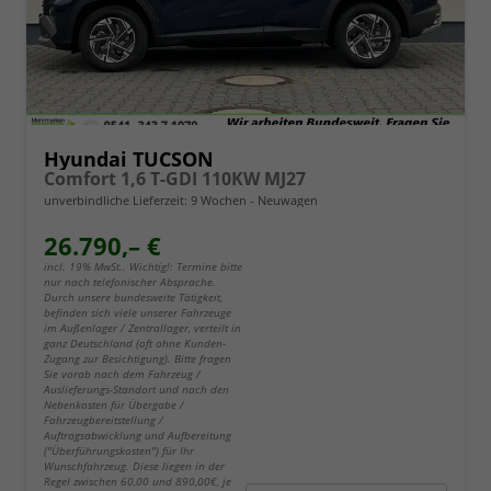
Hyundai TUCSON
Comfort 1,6 T-GDI 110KW MJ27
unverbindliche Lieferzeit:
9 Wochen
Neuwagen
26.790,– €
incl. 19% MwSt.. Wichtig!: Termine bitte
nur nach telefonischer Absprache.
Durch unsere bundesweite Tätigkeit,
befinden sich viele unserer Fahrzeuge
im Außenlager / Zentrallager, verteilt in
ganz Deutschland (oft ohne Kunden-
Zugang zur Besichtigung). Bitte fragen
Sie vorab nach dem Fahrzeug /
Auslieferungs-Standort und nach den
Nebenkosten für Übergabe /
Fahrzeugbereitstellung /
Auftragsabwicklung und Aufbereitung
("Überführungskosten") für Ihr
Wunschfahrzeug. Diese liegen in der
Regel zwischen 60,00 und 890,00€, je