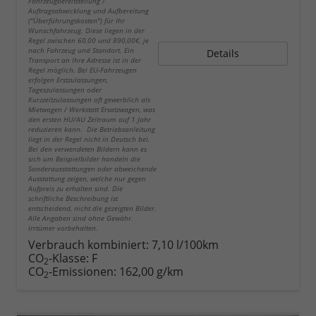
Fahrzeugbereitstellung /
Auftragsabwicklung und Aufbereitung
("Überführungskosten") für Ihr
Wunschfahrzeug. Diese liegen in der
Regel zwischen 60,00 und 890,00€, je
nach Fahrzeug und Standort. Ein
Details
Transport an Ihre Adresse ist in der
Regel möglich. Bei EU-Fahrzeugen
erfolgen Erstzulassungen,
Tageszulassungen oder
Kurzzeitzulassungen oft gewerblich als
Mietwagen / Werkstatt Ersatzwagen, was
den ersten HU/AU Zeitraum auf 1 Jahr
reduzieren kann. Die Betriebsanleitung
liegt in der Regel nicht in Deutsch bei.
Bei den verwendeten Bildern kann es
sich um Beispielbilder handeln die
Sonderausstattungen oder abweichende
Ausstattung zeigen, welche nur gegen
Aufpreis zu erhalten sind. Die
schriftliche Beschreibung ist
entscheidend, nicht die gezeigten Bilder.
Alle Angaben sind ohne Gewähr.
Irrtümer vorbehalten.
Verbrauch kombiniert:
7,10 l/100km
CO
-Klasse:
F
2
CO
-Emissionen:
162,00 g/km
2