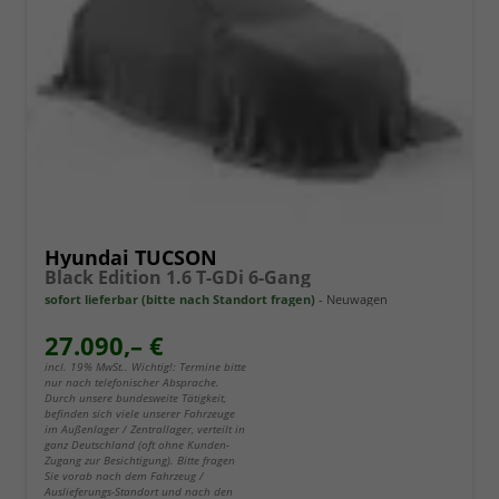
Hyundai TUCSON
Black Edition 1.6 T-GDi 6-Gang
sofort lieferbar (bitte nach Standort fragen)
Neuwagen
27.090,– €
incl. 19% MwSt.. Wichtig!: Termine bitte
nur nach telefonischer Absprache.
Durch unsere bundesweite Tätigkeit,
befinden sich viele unserer Fahrzeuge
im Außenlager / Zentrallager, verteilt in
ganz Deutschland (oft ohne Kunden-
Zugang zur Besichtigung). Bitte fragen
Sie vorab nach dem Fahrzeug /
Auslieferungs-Standort und nach den