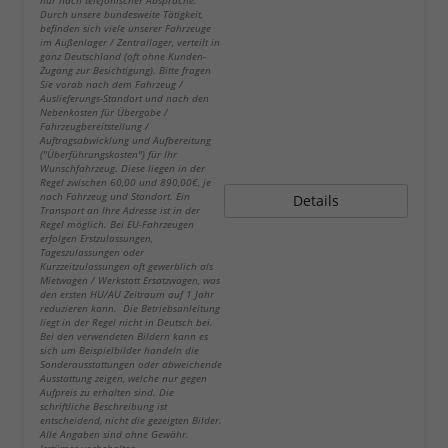
nur nach telefonischer Absprache.
Durch unsere bundesweite Tätigkeit,
befinden sich viele unserer Fahrzeuge
im Außenlager / Zentrallager, verteilt in
ganz Deutschland (oft ohne Kunden-
Zugang zur Besichtigung). Bitte fragen
Sie vorab nach dem Fahrzeug /
Auslieferungs-Standort und nach den
Nebenkosten für Übergabe /
Fahrzeugbereitstellung /
Auftragsabwicklung und Aufbereitung
("Überführungskosten") für Ihr
Wunschfahrzeug. Diese liegen in der
Regel zwischen 60,00 und 890,00€, je
nach Fahrzeug und Standort. Ein
Details
Transport an Ihre Adresse ist in der
Regel möglich. Bei EU-Fahrzeugen
erfolgen Erstzulassungen,
Tageszulassungen oder
Kurzzeitzulassungen oft gewerblich als
Mietwagen / Werkstatt Ersatzwagen, was
den ersten HU/AU Zeitraum auf 1 Jahr
reduzieren kann. Die Betriebsanleitung
liegt in der Regel nicht in Deutsch bei.
Bei den verwendeten Bildern kann es
sich um Beispielbilder handeln die
Sonderausstattungen oder abweichende
Ausstattung zeigen, welche nur gegen
Aufpreis zu erhalten sind. Die
schriftliche Beschreibung ist
entscheidend, nicht die gezeigten Bilder.
Alle Angaben sind ohne Gewähr.