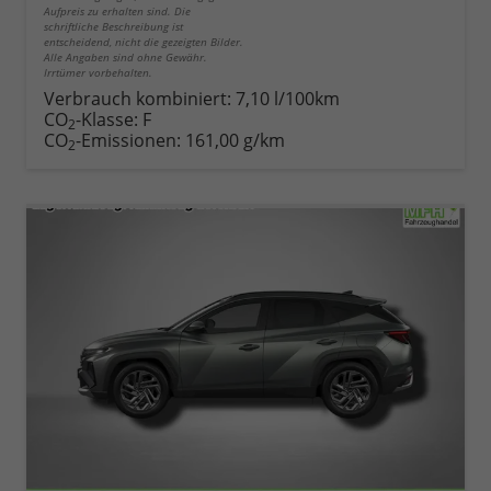
Aufpreis zu erhalten sind. Die
schriftliche Beschreibung ist
entscheidend, nicht die gezeigten Bilder.
Alle Angaben sind ohne Gewähr.
Irrtümer vorbehalten.
Verbrauch kombiniert:
7,10 l/100km
CO
-Klasse:
F
2
CO
-Emissionen:
161,00 g/km
2