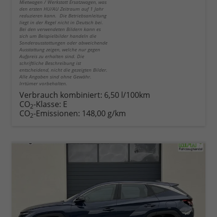
Mietwagen / Werkstatt Ersatzwagen, was
den ersten HU/AU Zeitraum auf 1 Jahr
reduzieren kann. Die Betriebsanleitung
liegt in der Regel nicht in Deutsch bei.
Bei den verwendeten Bildern kann es
sich um Beispielbilder handeln die
Sonderausstattungen oder abweichende
Ausstattung zeigen, welche nur gegen
Aufpreis zu erhalten sind. Die
schriftliche Beschreibung ist
entscheidend, nicht die gezeigten Bilder.
Alle Angaben sind ohne Gewähr.
Irrtümer vorbehalten.
Verbrauch kombiniert:
6,50 l/100km
CO
-Klasse:
E
2
CO
-Emissionen:
148,00 g/km
2