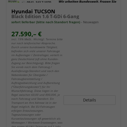
Hyundai TUCSON
Black Edition 1.6 T-GDi 6-Gang
sofort lieferbar (bitte nach Standort fragen)
Neuwagen
27.590,– €
incl. 19% MwSt.. Wichtig!: Termine bitte
nur nach telefonischer Absprache.
Durch unsere bundesweite Tätigkeit,
befinden sich viele unserer Fahrzeuge
im Außenlager / Zentrallager, verteilt in
ganz Deutschland (oft ohne Kunden-
Zugang zur Besichtigung). Bitte fragen
Sie vorab nach dem Fahrzeug /
Auslieferungs-Standort und nach den
Nebenkosten für Übergabe /
Fahrzeugbereitstellung /
Auftragsabwicklung und Aufbereitung
("Überführungskosten") für Ihr
Wunschfahrzeug. Diese liegen in der
Regel zwischen 60,00 und 890,00€, je
nach Fahrzeug und Standort. Ein
Details
Transport an Ihre Adresse ist in der
Regel möglich. Bei EU-Fahrzeugen
erfolgen Erstzulassungen,
Tageszulassungen oder
Kurzzeitzulassungen oft gewerblich als
Mietwagen / Werkstatt Ersatzwagen, was
den ersten HU/AU Zeitraum auf 1 Jahr