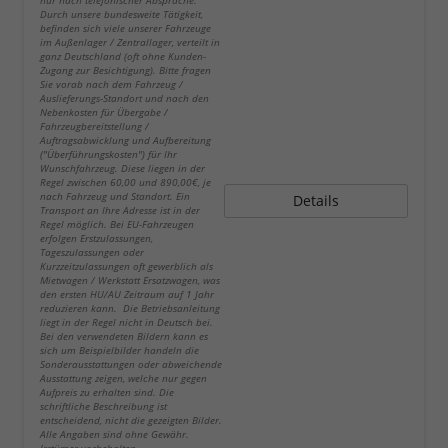
nur nach telefonischer Absprache.
Durch unsere bundesweite Tätigkeit,
befinden sich viele unserer Fahrzeuge
im Außenlager / Zentrallager, verteilt in
ganz Deutschland (oft ohne Kunden-
Zugang zur Besichtigung). Bitte fragen
Sie vorab nach dem Fahrzeug /
Auslieferungs-Standort und nach den
Nebenkosten für Übergabe /
Fahrzeugbereitstellung /
Auftragsabwicklung und Aufbereitung
("Überführungskosten") für Ihr
Wunschfahrzeug. Diese liegen in der
Regel zwischen 60,00 und 890,00€, je
nach Fahrzeug und Standort. Ein
Details
Transport an Ihre Adresse ist in der
Regel möglich. Bei EU-Fahrzeugen
erfolgen Erstzulassungen,
Tageszulassungen oder
Kurzzeitzulassungen oft gewerblich als
Mietwagen / Werkstatt Ersatzwagen, was
den ersten HU/AU Zeitraum auf 1 Jahr
reduzieren kann. Die Betriebsanleitung
liegt in der Regel nicht in Deutsch bei.
Bei den verwendeten Bildern kann es
sich um Beispielbilder handeln die
Sonderausstattungen oder abweichende
Ausstattung zeigen, welche nur gegen
Aufpreis zu erhalten sind. Die
schriftliche Beschreibung ist
entscheidend, nicht die gezeigten Bilder.
Alle Angaben sind ohne Gewähr.