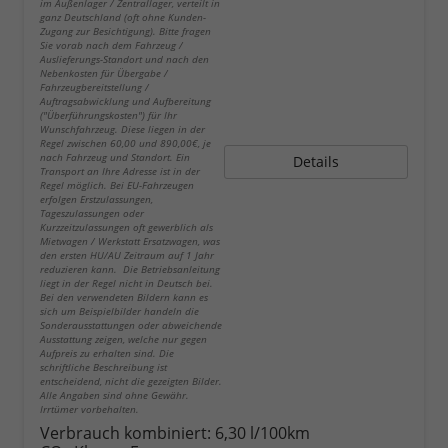
im Außenlager / Zentrallager, verteilt in
ganz Deutschland (oft ohne Kunden-
Zugang zur Besichtigung). Bitte fragen
Sie vorab nach dem Fahrzeug /
Auslieferungs-Standort und nach den
Nebenkosten für Übergabe /
Fahrzeugbereitstellung /
Auftragsabwicklung und Aufbereitung
("Überführungskosten") für Ihr
Wunschfahrzeug. Diese liegen in der
Regel zwischen 60,00 und 890,00€, je
nach Fahrzeug und Standort. Ein
Details
Transport an Ihre Adresse ist in der
Regel möglich. Bei EU-Fahrzeugen
erfolgen Erstzulassungen,
Tageszulassungen oder
Kurzzeitzulassungen oft gewerblich als
Mietwagen / Werkstatt Ersatzwagen, was
den ersten HU/AU Zeitraum auf 1 Jahr
reduzieren kann. Die Betriebsanleitung
liegt in der Regel nicht in Deutsch bei.
Bei den verwendeten Bildern kann es
sich um Beispielbilder handeln die
Sonderausstattungen oder abweichende
Ausstattung zeigen, welche nur gegen
Aufpreis zu erhalten sind. Die
schriftliche Beschreibung ist
entscheidend, nicht die gezeigten Bilder.
Alle Angaben sind ohne Gewähr.
Irrtümer vorbehalten.
Verbrauch kombiniert:
6,30 l/100km