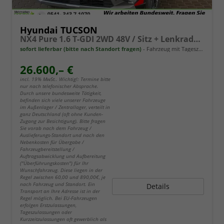
Hyundai TUCSON
NX4 Pure 1.6 T-GDI 2WD 48V / Sitz + Lenkradheiz. LED Tempomat Alu 17"
sofort lieferbar (bitte nach Standort fragen)
Fahrzeug mit Tageszulassung
26.600,– €
incl. 19% MwSt.. Wichtig!: Termine bitte
nur nach telefonischer Absprache.
Durch unsere bundesweite Tätigkeit,
befinden sich viele unserer Fahrzeuge
im Außenlager / Zentrallager, verteilt in
ganz Deutschland (oft ohne Kunden-
Zugang zur Besichtigung). Bitte fragen
Sie vorab nach dem Fahrzeug /
Auslieferungs-Standort und nach den
Nebenkosten für Übergabe /
Fahrzeugbereitstellung /
Auftragsabwicklung und Aufbereitung
("Überführungskosten") für Ihr
Wunschfahrzeug. Diese liegen in der
Regel zwischen 60,00 und 890,00€, je
nach Fahrzeug und Standort. Ein
Details
Transport an Ihre Adresse ist in der
Regel möglich. Bei EU-Fahrzeugen
erfolgen Erstzulassungen,
Tageszulassungen oder
Kurzzeitzulassungen oft gewerblich als