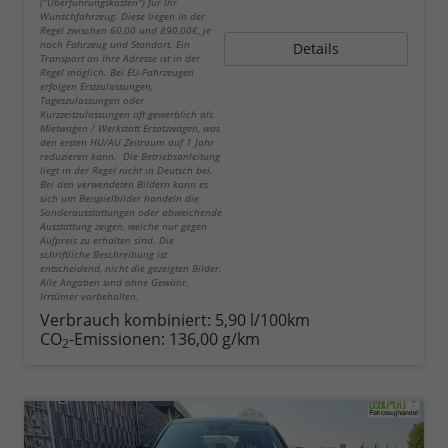
("Überführungskosten") für Ihr
Wunschfahrzeug. Diese liegen in der
Regel zwischen 60,00 und 890,00€, je
nach Fahrzeug und Standort. Ein
Details
Transport an Ihre Adresse ist in der
Regel möglich. Bei EU-Fahrzeugen
erfolgen Erstzulassungen,
Tageszulassungen oder
Kurzzeitzulassungen oft gewerblich als
Mietwagen / Werkstatt Ersatzwagen, was
den ersten HU/AU Zeitraum auf 1 Jahr
reduzieren kann. Die Betriebsanleitung
liegt in der Regel nicht in Deutsch bei.
Bei den verwendeten Bildern kann es
sich um Beispielbilder handeln die
Sonderausstattungen oder abweichende
Ausstattung zeigen, welche nur gegen
Aufpreis zu erhalten sind. Die
schriftliche Beschreibung ist
entscheidend, nicht die gezeigten Bilder.
Alle Angaben sind ohne Gewähr.
Irrtümer vorbehalten.
Verbrauch kombiniert:
5,90 l/100km
CO
-Emissionen:
136,00 g/km
2