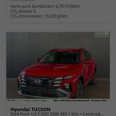
Irrtümer vorbehalten.
Verbrauch kombiniert:
6,70 l/100km
CO
-Klasse:
E
2
CO
-Emissionen:
152,00 g/km
2
Hyundai TUCSON
NX4 Pure 1.6 T-GDI 2WD 48V / Sitz + Lenkradheiz. LED Tempomat Alu 17"