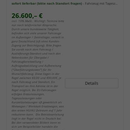
sofort lieferbar (bitte nach Standort fragen)
Fahrzeug mit Tageszulassung
26.600,– €
incl. 19% MwSt.. Wichtig!: Termine bitte
nur nach telefonischer Absprache.
Durch unsere bundesweite Tätigkeit,
befinden sich viele unserer Fahrzeuge
im Außenlager / Zentrallager, verteilt in
ganz Deutschland (oft ohne Kunden-
Zugang zur Besichtigung). Bitte fragen
Sie vorab nach dem Fahrzeug /
Auslieferungs-Standort und nach den
Nebenkosten für Übergabe /
Fahrzeugbereitstellung /
Auftragsabwicklung und Aufbereitung
("Überführungskosten") für Ihr
Wunschfahrzeug. Diese liegen in der
Regel zwischen 60,00 und 890,00€, je
nach Fahrzeug und Standort. Ein
Details
Transport an Ihre Adresse ist in der
Regel möglich. Bei EU-Fahrzeugen
erfolgen Erstzulassungen,
Tageszulassungen oder
Kurzzeitzulassungen oft gewerblich als
Mietwagen / Werkstatt Ersatzwagen, was
den ersten HU/AU Zeitraum auf 1 Jahr
reduzieren kann. Die Betriebsanleitung
liegt in der Regel nicht in Deutsch bei.
Bei den verwendeten Bildern kann es
sich um Beispielbilder handeln die