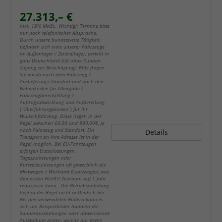
27.313,– €
incl. 19% MwSt.. Wichtig!: Termine bitte
nur nach telefonischer Absprache.
Durch unsere bundesweite Tätigkeit,
befinden sich viele unserer Fahrzeuge
im Außenlager / Zentrallager, verteilt in
ganz Deutschland (oft ohne Kunden-
Zugang zur Besichtigung). Bitte fragen
Sie vorab nach dem Fahrzeug /
Auslieferungs-Standort und nach den
Nebenkosten für Übergabe /
Fahrzeugbereitstellung /
Auftragsabwicklung und Aufbereitung
("Überführungskosten") für Ihr
Wunschfahrzeug. Diese liegen in der
Regel zwischen 60,00 und 890,00€, je
nach Fahrzeug und Standort. Ein
Details
Transport an Ihre Adresse ist in der
Regel möglich. Bei EU-Fahrzeugen
erfolgen Erstzulassungen,
Tageszulassungen oder
Kurzzeitzulassungen oft gewerblich als
Mietwagen / Werkstatt Ersatzwagen, was
den ersten HU/AU Zeitraum auf 1 Jahr
reduzieren kann. Die Betriebsanleitung
liegt in der Regel nicht in Deutsch bei.
Bei den verwendeten Bildern kann es
sich um Beispielbilder handeln die
Sonderausstattungen oder abweichende
Ausstattung zeigen, welche nur gegen