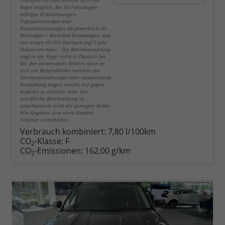
Regel möglich. Bei EU-Fahrzeugen
erfolgen Erstzulassungen,
Tageszulassungen oder
Kurzzeitzulassungen oft gewerblich als
Mietwagen / Werkstatt Ersatzwagen, was
den ersten HU/AU Zeitraum auf 1 Jahr
reduzieren kann. Die Betriebsanleitung
liegt in der Regel nicht in Deutsch bei.
Bei den verwendeten Bildern kann es
sich um Beispielbilder handeln die
Sonderausstattungen oder abweichende
Ausstattung zeigen, welche nur gegen
Aufpreis zu erhalten sind. Die
schriftliche Beschreibung ist
entscheidend, nicht die gezeigten Bilder.
Alle Angaben sind ohne Gewähr.
Irrtümer vorbehalten.
Verbrauch kombiniert:
7,80 l/100km
CO
-Klasse:
F
2
CO
-Emissionen:
162,00 g/km
2