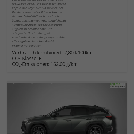
reduzieren kann. Die Betriebsanleitung
liegt in der Regel nicht in Deutsch bei.
Bei den verwendeten Bildern kann es
sich um Beispielbilder handeln die
Sonderausstattungen oder abweichende
Ausstattung zeigen, welche nur gegen
Aufpreis zu erhalten sind. Die
schriftliche Beschreibung ist
entscheidend, nicht die gezeigten Bilder.
Alle Angaben sind ohne Gewähr.
Irrtümer vorbehalten.
Verbrauch kombiniert:
7,80 l/100km
CO
-Klasse:
F
2
CO
-Emissionen:
162,00 g/km
2