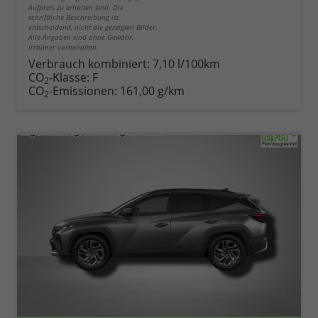
Aufpreis zu erhalten sind. Die
schriftliche Beschreibung ist
entscheidend, nicht die gezeigten Bilder.
Alle Angaben sind ohne Gewähr.
Irrtümer vorbehalten.
Verbrauch kombiniert:
7,10 l/100km
CO
-Klasse:
F
2
CO
-Emissionen:
161,00 g/km
2