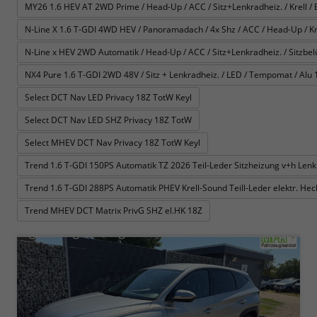
MY26 1.6 HEV AT 2WD Prime / Head-Up / ACC / Sitz+Lenkradheiz. / Krell / E-
N-Line X 1.6 T-GDI 4WD HEV / Panoramadach / 4x Shz / ACC / Head-Up / Krel
N-Line x HEV 2WD Automatik / Head-Up / ACC / Sitz+Lenkradheiz. / Sitzbelüft
NX4 Pure 1.6 T-GDI 2WD 48V / Sitz + Lenkradheiz. / LED / Tempomat / Alu 
Select DCT Nav LED Privacy 18Z TotW Keyl
Select DCT Nav LED SHZ Privacy 18Z TotW
Select MHEV DCT Nav Privacy 18Z TotW Keyl
Trend 1.6 T-GDI 150PS Automatik TZ 2026 Teil-Leder Sitzheizung v+h Le
Trend 1.6 T-GDI 288PS Automatik PHEV Krell-Sound Teill-Leder elektr. H
Trend MHEV DCT Matrix PrivG SHZ el.HK 18Z