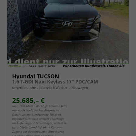
Hyundai TUCSON
1.6 T-GDI Navi Keyless 17" PDC/CAM
unverbindliche Lieferzeit:
6 Wochen
Neuwagen
25.685,– €
incl. 19% MwSt.. Wichtig!: Termine bitte
nur nach telefonischer Absprache.
Durch unsere bundesweite Tätigkeit,
befinden sich viele unserer Fahrzeuge
im Außenlager / Zentrallager, verteilt in
ganz Deutschland (oft ohne Kunden-
Zugang zur Besichtigung). Bitte fragen
Sie vorab nach dem Fahrzeug /