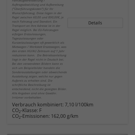
Fahrzeugbereitstellung /
Auftragsabwicklung und Aufbereitung
("Überführungskosten") für Ihr
Wunschfahrzeug. Diese liegen in der
Regel zwischen 60,00 und 890,00€, je
nach Fahrzeug und Standort. Ein
Details
Transport an Ihre Adresse ist in der
Regel möglich. Bei EU-Fahrzeugen
erfolgen Erstzulassungen,
Tageszulassungen oder
Kurzzeitzulassungen oft gewerblich als
Mietwagen / Werkstatt Ersatzwagen, was
den ersten HU/AU Zeitraum auf 1 Jahr
reduzieren kann. Die Betriebsanleitung
liegt in der Regel nicht in Deutsch bei.
Bei den verwendeten Bildern kann es
sich um Beispielbilder handeln die
Sonderausstattungen oder abweichende
Ausstattung zeigen, welche nur gegen
Aufpreis zu erhalten sind. Die
schriftliche Beschreibung ist
entscheidend, nicht die gezeigten Bilder.
Alle Angaben sind ohne Gewähr.
Irrtümer vorbehalten.
Verbrauch kombiniert:
7,10 l/100km
CO
-Klasse:
F
2
CO
-Emissionen:
162,00 g/km
2