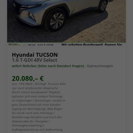
Hyundai TUCSON
1.6 T-GDI 48V Select
sofort lieferbar (bitte nach Standort fragen)
Gebrauchtwagen
20.080,– €
incl. 19% MwSt.. Wichtig!: Termine bitte
nur nach telefonischer Absprache.
Durch unsere bundesweite Tätigkeit,
befinden sich viele unserer Fahrzeuge
im Außenlager / Zentrallager, verteilt in
ganz Deutschland (oft ohne Kunden-
Zugang zur Besichtigung). Bitte fragen
Sie vorab nach dem Fahrzeug /
Auslieferungs-Standort und nach den
Nebenkosten für Übergabe /
Fahrzeugbereitstellung /
Auftragsabwicklung und Aufbereitung