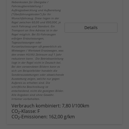
Nebenkosten für Übergabe /
Fahrzeugbereitstellung /
Auftragsabwicklung und Aufbereitung
("Überführungskosten") für Ihr
Wunschfahrzeug. Diese liegen in der
Regel zwischen 60,00 und 890,00€, je
nach Fahrzeug und Standort. Ein
Details
Transport an Ihre Adresse ist in der
Regel möglich. Bei EU-Fahrzeugen
erfolgen Erstzulassungen,
Tageszulassungen oder
Kurzzeitzulassungen oft gewerblich als
Mietwagen / Werkstatt Ersatzwagen, was
den ersten HU/AU Zeitraum auf 1 Jahr
reduzieren kann. Die Betriebsanleitung
liegt in der Regel nicht in Deutsch bei.
Bei den verwendeten Bildern kann es
sich um Beispielbilder handeln die
Sonderausstattungen oder abweichende
Ausstattung zeigen, welche nur gegen
Aufpreis zu erhalten sind. Die
schriftliche Beschreibung ist
entscheidend, nicht die gezeigten Bilder.
Alle Angaben sind ohne Gewähr.
Irrtümer vorbehalten.
Verbrauch kombiniert:
7,80 l/100km
CO
-Klasse:
F
2
CO
-Emissionen:
162,00 g/km
2