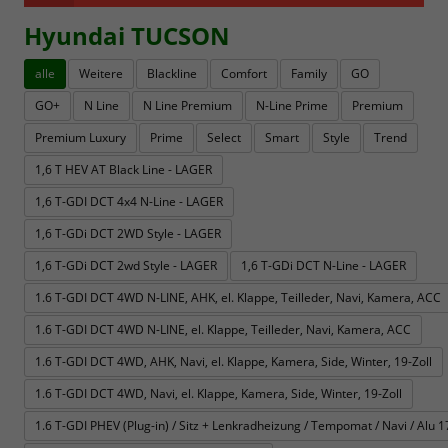
Hyundai TUCSON
alle
Weitere
Blackline
Comfort
Family
GO
GO+
N Line
N Line Premium
N-Line Prime
Premium
Premium Luxury
Prime
Select
Smart
Style
Trend
1,6 T HEV AT Black Line - LAGER
1,6 T-GDI DCT 4x4 N-Line - LAGER
1,6 T-GDi DCT 2WD Style - LAGER
1,6 T-GDi DCT 2wd Style - LAGER
1,6 T-GDi DCT N-Line - LAGER
1.6 T-GDI DCT 4WD N-LINE, AHK, el. Klappe, Teilleder, Navi, Kamera, ACC
1.6 T-GDI DCT 4WD N-LINE, el. Klappe, Teilleder, Navi, Kamera, ACC
1.6 T-GDI DCT 4WD, AHK, Navi, el. Klappe, Kamera, Side, Winter, 19-Zoll
1.6 T-GDI DCT 4WD, Navi, el. Klappe, Kamera, Side, Winter, 19-Zoll
1.6 T-GDI PHEV (Plug-in) / Sitz + Lenkradheizung / Tempomat / Navi / Alu 17