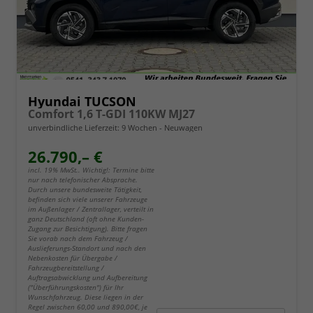
Hyundai TUCSON
Comfort 1,6 T-GDI 110KW MJ27
unverbindliche Lieferzeit:
9 Wochen
Neuwagen
26.790,– €
incl. 19% MwSt.. Wichtig!: Termine bitte
nur nach telefonischer Absprache.
Durch unsere bundesweite Tätigkeit,
befinden sich viele unserer Fahrzeuge
im Außenlager / Zentrallager, verteilt in
ganz Deutschland (oft ohne Kunden-
Zugang zur Besichtigung). Bitte fragen
Sie vorab nach dem Fahrzeug /
Auslieferungs-Standort und nach den
Nebenkosten für Übergabe /
Fahrzeugbereitstellung /
Auftragsabwicklung und Aufbereitung
("Überführungskosten") für Ihr
Wunschfahrzeug. Diese liegen in der
Regel zwischen 60,00 und 890,00€, je