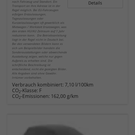
nach Fahrzeug und Standort. Ein
Details
Transport an Ihre Adresse ist in der
Regel möglich. Bei EU-Fahrzeugen
erfolgen Erstzulassungen,
Tageszulassungen oder
Kurzzeitzulassungen oft gewerblich als
Mietwagen / Werkstatt Ersatzwagen, was
den ersten HU/AU Zeitraum auf 1 Jahr
reduzieren kann. Die Betriebsanleitung
liegt in der Regel nicht in Deutsch bei.
Bei den verwendeten Bildern kann es
sich um Beispielbilder handeln die
Sonderausstattungen oder abweichende
Ausstattung zeigen, welche nur gegen
Aufpreis zu erhalten sind. Die
schriftliche Beschreibung ist
entscheidend, nicht die gezeigten Bilder.
Alle Angaben sind ohne Gewähr.
Irrtümer vorbehalten.
Verbrauch kombiniert:
7,10 l/100km
CO
-Klasse:
F
2
CO
-Emissionen:
162,00 g/km
2