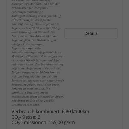
Auslieferungs-Standort und nach den
Nebenkosten für Übergabe /
Fahrzeugbereitstellung /
Auftragsabwicklung und Aufbereitung
("Überführungskosten") für Ihr
Wunschfahrzeug. Diese liegen in der
Regel zwischen 60,00 und 890,00€, je
nach Fahrzeug und Standort. Ein
Details
Transport an Ihre Adresse ist in der
Regel möglich. Bei EU-Fahrzeugen
erfolgen Erstzulassungen,
Tageszulassungen oder
Kurzzeitzulassungen oft gewerblich als
Mietwagen / Werkstatt Ersatzwagen, was
den ersten HU/AU Zeitraum auf 1 Jahr
reduzieren kann. Die Betriebsanleitung
liegt in der Regel nicht in Deutsch bei.
Bei den verwendeten Bildern kann es
sich um Beispielbilder handeln die
Sonderausstattungen oder abweichende
Ausstattung zeigen, welche nur gegen
Aufpreis zu erhalten sind. Die
schriftliche Beschreibung ist
entscheidend, nicht die gezeigten Bilder.
Alle Angaben sind ohne Gewähr.
Irrtümer vorbehalten.
Verbrauch kombiniert:
6,80 l/100km
CO
-Klasse:
E
2
CO
-Emissionen:
155,00 g/km
2