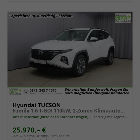
Hyundai TUCSON
Family 1.6 T-GDI 110kW, 2-Zonen Klimaautomatik, Sitzheizung, AppleCarPlay&Android Auto, Freisprecheinrichtung, Radio DAB, Verkehrszeichenerkennung, Rückfahrkamera, eCall Notrufsystem, 17 Zoll Leichtmetallfelgen, uvm.
sofort lieferbar (bitte nach Standort fragen)
Fahrzeug mit Tageszulassung
25.970,– €
incl. 19% MwSt.. Wichtig!: Termine bitte