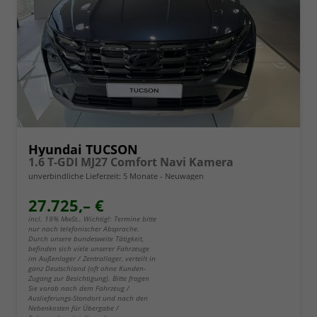
Hyundai TUCSON
1.6 T-GDI MJ27 Comfort Navi Kamera
unverbindliche Lieferzeit:
5 Monate
Neuwagen
27.725,– €
incl. 19% MwSt.. Wichtig!: Termine bitte
nur nach telefonischer Absprache.
Durch unsere bundesweite Tätigkeit,
befinden sich viele unserer Fahrzeuge
im Außenlager / Zentrallager, verteilt in
ganz Deutschland (oft ohne Kunden-
Zugang zur Besichtigung). Bitte fragen
Sie vorab nach dem Fahrzeug /
Auslieferungs-Standort und nach den
Nebenkosten für Übergabe /