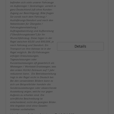
befinden sich viele unserer Fahrzeuge
im Außenlager / Zentrallager, verteilt in
ganz Deutschland (oft ohne Kunden-
Zugang zur Besichtigung). Bitte fragen
Sie vorab nach dem Fahrzeug /
Auslieferungs-Standort und nach den
Nebenkosten für Übergabe /
Fahrzeugbereitstellung /
Auftragsabwicklung und Aufbereitung
("Überführungskosten") für Ihr
Wunschfahrzeug. Diese liegen in der
Regel zwischen 60,00 und 890,00€, je
nach Fahrzeug und Standort. Ein
Details
Transport an Ihre Adresse ist in der
Regel möglich. Bei EU-Fahrzeugen
erfolgen Erstzulassungen,
Tageszulassungen oder
Kurzzeitzulassungen oft gewerblich als
Mietwagen / Werkstatt Ersatzwagen, was
den ersten HU/AU Zeitraum auf 1 Jahr
reduzieren kann. Die Betriebsanleitung
liegt in der Regel nicht in Deutsch bei.
Bei den verwendeten Bildern kann es
sich um Beispielbilder handeln die
Sonderausstattungen oder abweichende
Ausstattung zeigen, welche nur gegen
Aufpreis zu erhalten sind. Die
schriftliche Beschreibung ist
entscheidend, nicht die gezeigten Bilder.
Alle Angaben sind ohne Gewähr.
Irrtümer vorbehalten.