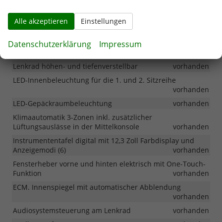
Schaltwippen am Lenkrad. Nur in Kombination mit DCT
vorhanden
Alle akzeptieren
Einstellungen
Shift by Wire - elektronische Getriebesteuerung. Nur in
Kombination mit DCT
vorhanden
Datenschutzerklärung
Impressum
LED-Leseleuchten vorne
vorhanden
Lenkrad höhen- und tiefenverstellbar
vorhanden
LED-Innenbeleuchtung für die 1. und 2. Sitzreihe
vorhanden
LED-Gepäckraumbeleuchtung
vorhanden
Klimaautomatik 3-Zonen inkl. zusätzlicher
Lüftungsauslässe in der Mittelkonsole
vorhanden
Instrumententafel digital mit 12,3 Zoll Farbdisplay und
Anzeigemodi (6)
vorhanden
Fensterheber vorne und hinten elektrisch mit One-Touch-
Funktion
vorhanden
ECM. Innenspiegel mit automatischer Abblendung
vorhanden
Audiosystemsteuerung am Lenkrad
vorhanden