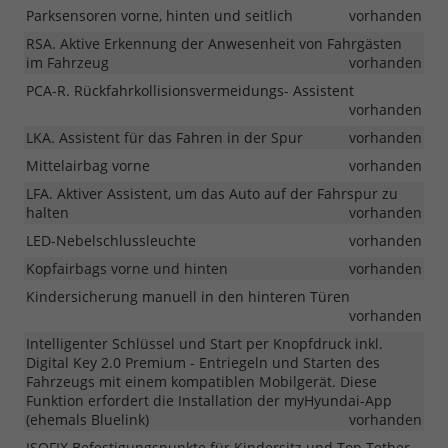
Parksensoren vorne, hinten und seitlich
vorhanden
RSA. Aktive Erkennung der Anwesenheit von Fahrgästen
im Fahrzeug
vorhanden
PCA-R. Rückfahrkollisionsvermeidungs- Assistent
vorhanden
LKA. Assistent für das Fahren in der Spur
vorhanden
Mittelairbag vorne
vorhanden
LFA. Aktiver Assistent, um das Auto auf der Fahrspur zu
halten
vorhanden
LED-Nebelschlussleuchte
vorhanden
Kopfairbags vorne und hinten
vorhanden
Kindersicherung manuell in den hinteren Türen
vorhanden
Intelligenter Schlüssel und Start per Knopfdruck inkl.
Digital Key 2.0 Premium - Entriegeln und Starten des
Fahrzeugs mit einem kompatiblen Mobilgerät. Diese
Funktion erfordert die Installation der myHyundai-App
(ehemals Bluelink)
vorhanden
ISOFIX Befestigungspunkte für Kindersitz und Top Tether