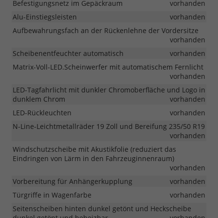
Befestigungsnetz im Gepäckraum
vorhanden
Alu-Einstiegsleisten
vorhanden
Aufbewahrungsfach an der Rückenlehne der Vordersitze
vorhanden
Scheibenentfeuchter automatisch
vorhanden
Matrix-Voll-LED.Scheinwerfer mit automatischem Fernlicht
vorhanden
LED-Tagfahrlicht mit dunkler Chromoberfläche und Logo in
dunklem Chrom
vorhanden
LED-Rückleuchten
vorhanden
N-Line-Leichtmetallräder 19 Zoll und Bereifung 235/50 R19
vorhanden
Windschutzscheibe mit Akustikfolie (reduziert das
Eindringen von Lärm in den Fahrzeuginnenraum)
vorhanden
Vorbereitung für Anhängerkupplung
vorhanden
Türgriffe in Wagenfarbe
vorhanden
Seitenscheiben hinten dunkel getönt und Heckscheibe
dunkel getönt und beheizbar
vorhanden