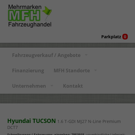
Parkplatz
0
Fahrzeugverkauf / Angebote
Finanzierung
MFH Standorte
Unternehmen
Kontakt
Hyundai TUCSON
1.6 T-GDI MJ27 N-Line Premium
DCT7
Schnellzugang / Fahrzeugnr. eingeben
:
7953918
, unverbindliche Lieferzeit: