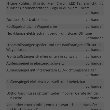
N-Line-Kühlergrill in dunklem Chrom, LED-Tagfahrlicht mit
dunkler Chromoberfläche, Logo in dunklem Chrom
vorhanden
Outdoor-Sportzubehörset
vorhanden
Kotflügelschutz in Wagenfarbe
vorhanden
Heckklappe elektrisch mit berührungsloser Öffnung
vorhanden
Frontstoßstangenspoiler und Heckstoßstangendiffusor in
Wagenfarbe
vorhanden
Frontstoßstangenstreifen unten in schwarz
vorhanden
Außenspiegel in glänzend schwarz
vorhanden
Außenspiegel mit integriertem LED-Richtungsanzeiger
vorhanden
Außenspiegel elektrisch verstell- und beheizbar
vorhanden
USB-C-Anschlüsse (2) zum Laden mobiler Geräte auf der
Rückseite
vorhanden
Verstärker extern inkl. Center-Lautsprecher, Subwoofer
und Hochtönern (2)
vorhanden