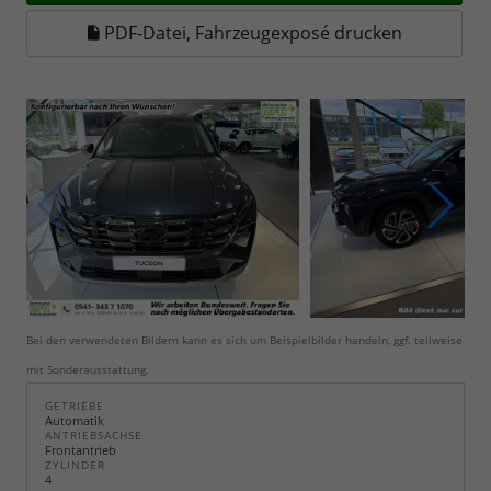
PDF-Datei, Fahrzeugexposé drucken
Bei den verwendeten Bildern kann es sich um Beispielbilder handeln, ggf. teilweise
mit Sonderausstattung.
GETRIEBE
Automatik
ANTRIEBSACHSE
Frontantrieb
ZYLINDER
4