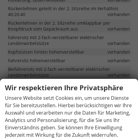
Rückenlehnen geteilt in der 2. Sitzreihe im Verhältnis
40:20:40
vorhanden
Rückenlehnen in der 2. Sitzreihe umklappbar per
Knopfdruck vom Gepäckraum aus
vorhanden
Fahrersitz mit 2-fach verstellbarer elektrischer
Lendenwirbelstütze
vorhanden
Kopfstützen hinten höhenverstellbar
vorhanden
Fahrersitz höhenverstellbar
vorhanden
Beifahrersitz mit 2-fach verstellbarer elektrischer
Lendenwirbelstütze
vorhanden
Fahrersitz elektrisch verstellbar mit Memory-Funktion,
Wir respektieren Ihre Privatsphäre
Beifahrersitz elektrisch verstellbar
vorhanden
Unsere Website setzt Cookies ein, um unsere Dienste
Beifahrersitz höhenverstellbar
vorhanden
für Sie bereitzustellen. Hierbei berücksichtigen wir Ihre
Sonnenblenden an Fahrer- und Beifahrerseite mit Make-
Auswahl und verarbeiten nur die Daten für Marketing,
up-Spiegel und LED-Beleuchtung, Sonnenblende an
Fahrerseite mit integrierter Verlängerung
vorhanden
Analytics und Personalisierung, für die Sie uns Ihr
Einverständnis geben. Sie können Ihre Einwilligung
Beifahrersitz elektrisch verstellbar von der 2. Sitzreihe aus
vorhanden
jederzeit mit Wirkung für die Zukunft widerrufen.