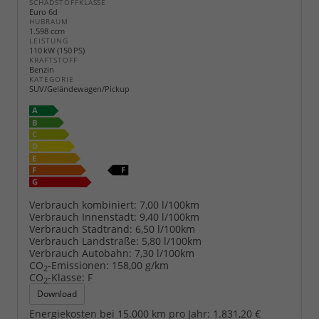
SCHADSTOFFKLASSE
Euro 6d
HUBRAUM
1.598 ccm
LEISTUNG
110 kW (150 PS)
KRAFTSTOFF
Benzin
KATEGORIE
SUV/Geländewagen/Pickup
Verbrauch kombiniert:
7,00 l/100km
Verbrauch Innenstadt:
9,40 l/100km
Verbrauch Stadtrand:
6,50 l/100km
Verbrauch Landstraße:
5,80 l/100km
Verbrauch Autobahn:
7,30 l/100km
CO
-Emissionen:
158,00 g/km
2
CO
-Klasse:
F
2
Download
Energiekosten bei 15.000 km pro Jahr:
1.831,20 €