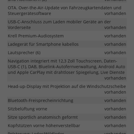
OTA. Over-the-Air-Update von Fahrzeugkartendaten und
Steuergerätesoftware
vorhanden
USB-C-Anschluss zum Laden mobiler Geräte an der
Vorderseite
vorhanden
Krell Premium-Audiosystem
vorhanden
Ladegerät für Smartphone kabellos
vorhanden
Lautsprecher (6)
vorhanden
Navigation integriert mit 12,3 Zoll Touchscreen, Daten-
USB-C (1), DAB, Bluelink-Autofernverwaltung, Android Auto
und Apple CarPlay mit drahtloser Spiegelung, Live Dienste
vorhanden
Head-up-Display mit Projektion auf die Windschutzscheibe
vorhanden
Bluetooth-Freisprecheinrichtung
vorhanden
Sitzbelüftung vorne
vorhanden
Sitze sportlich anatomisch geformt
vorhanden
Kopfstützen vorne höhenverstellbar
vorhanden
Polsterung: Leder/Wildleder
vorhanden