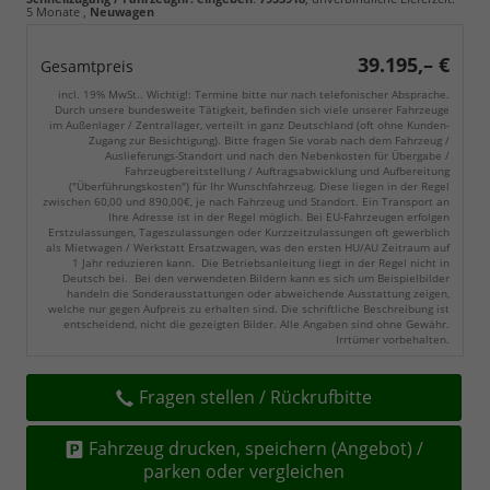
5 Monate
,
Neuwagen
39.195,– €
Gesamtpreis
incl. 19% MwSt.. Wichtig!: Termine bitte nur nach telefonischer Absprache.
Durch unsere bundesweite Tätigkeit, befinden sich viele unserer Fahrzeuge
im Außenlager / Zentrallager, verteilt in ganz Deutschland (oft ohne Kunden-
Zugang zur Besichtigung). Bitte fragen Sie vorab nach dem Fahrzeug /
Auslieferungs-Standort und nach den Nebenkosten für Übergabe /
Fahrzeugbereitstellung / Auftragsabwicklung und Aufbereitung
("Überführungskosten") für Ihr Wunschfahrzeug. Diese liegen in der Regel
zwischen 60,00 und 890,00€, je nach Fahrzeug und Standort. Ein Transport an
Ihre Adresse ist in der Regel möglich. Bei EU-Fahrzeugen erfolgen
Erstzulassungen, Tageszulassungen oder Kurzzeitzulassungen oft gewerblich
als Mietwagen / Werkstatt Ersatzwagen, was den ersten HU/AU Zeitraum auf
1 Jahr reduzieren kann. Die Betriebsanleitung liegt in der Regel nicht in
Deutsch bei. Bei den verwendeten Bildern kann es sich um Beispielbilder
handeln die Sonderausstattungen oder abweichende Ausstattung zeigen,
welche nur gegen Aufpreis zu erhalten sind. Die schriftliche Beschreibung ist
entscheidend, nicht die gezeigten Bilder. Alle Angaben sind ohne Gewähr.
Irrtümer vorbehalten.
Fragen stellen / Rückrufbitte
Fahrzeug drucken, speichern (Angebot) /
parken oder vergleichen