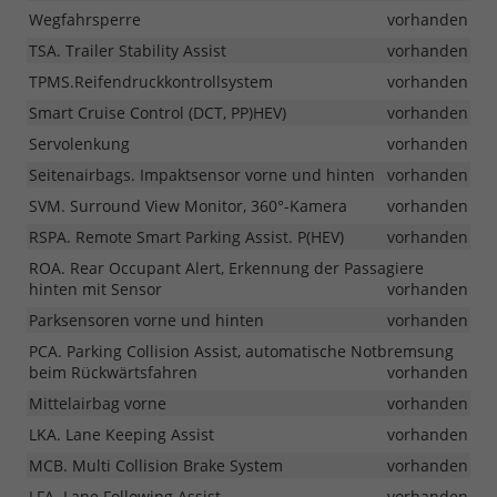
Wegfahrsperre
vorhanden
TSA. Trailer Stability Assist
vorhanden
TPMS.Reifendruckkontrollsystem
vorhanden
Smart Cruise Control (DCT, PP)HEV)
vorhanden
Servolenkung
vorhanden
Seitenairbags. Impaktsensor vorne und hinten
vorhanden
SVM. Surround View Monitor, 360°-Kamera
vorhanden
RSPA. Remote Smart Parking Assist. P(HEV)
vorhanden
ROA. Rear Occupant Alert, Erkennung der Passagiere
hinten mit Sensor
vorhanden
Parksensoren vorne und hinten
vorhanden
PCA. Parking Collision Assist, automatische Notbremsung
beim Rückwärtsfahren
vorhanden
Mittelairbag vorne
vorhanden
LKA. Lane Keeping Assist
vorhanden
MCB. Multi Collision Brake System
vorhanden
LFA. Lane Following Assist
vorhanden