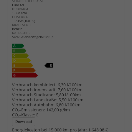
SCHADSTOFFKLASSE
Euro 6d
HUBRAUM
1.598 ccm
LEISTUNG
118 kW (160 PS)
KRAFTSTOFF
Benzin
KATEGORIE
SUV/Geländewagen/Pickup
Verbrauch kombiniert:
6,30 l/100km
Verbrauch Innenstadt:
7,60 l/100km
Verbrauch Stadtrand:
5,80 l/100km
Verbrauch Landstraße:
5,50 l/100km
Verbrauch Autobahn:
6,80 l/100km
CO
-Emissionen:
142,00 g/km
2
CO
-Klasse:
E
2
Download
Energiekosten bei 15.000 km pro Jahr:
1.648,08 €