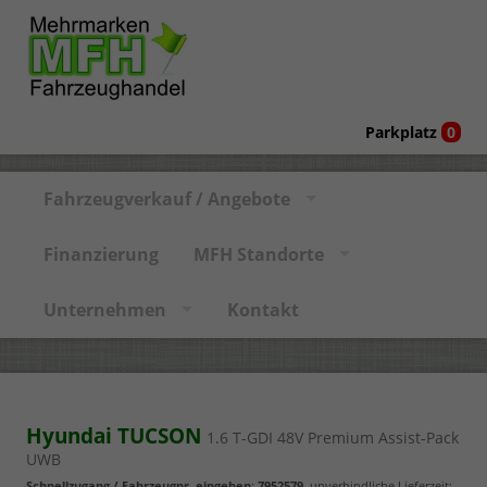
Parkplatz
0
Fahrzeugverkauf / Angebote
Finanzierung
MFH Standorte
Unternehmen
Kontakt
Hyundai TUCSON
1.6 T-GDI 48V Premium Assist-Pack
UWB
Schnellzugang / Fahrzeugnr. eingeben
:
7952579
, unverbindliche Lieferzeit: