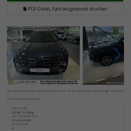
PDF-Datei, Fahrzeugexposé drucken
Bei den verwendeten Bildern kann es sich um Beispielbilder handeln, ggf. teilweise
mit Sonderausstattung.
GETRIEBE
Schalt. 6-Gang
ANTRIEBSACHSE
Frontantrieb
ZYLINDER
4