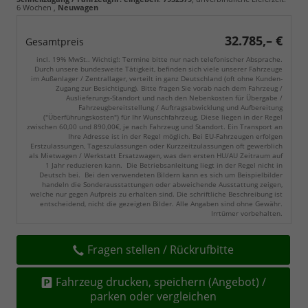
6 Wochen
,
Neuwagen
32.785,– €
Gesamtpreis
incl. 19% MwSt.. Wichtig!: Termine bitte nur nach telefonischer Absprache.
Durch unsere bundesweite Tätigkeit, befinden sich viele unserer Fahrzeuge
im Außenlager / Zentrallager, verteilt in ganz Deutschland (oft ohne Kunden-
Zugang zur Besichtigung). Bitte fragen Sie vorab nach dem Fahrzeug /
Auslieferungs-Standort und nach den Nebenkosten für Übergabe /
Fahrzeugbereitstellung / Auftragsabwicklung und Aufbereitung
("Überführungskosten") für Ihr Wunschfahrzeug. Diese liegen in der Regel
zwischen 60,00 und 890,00€, je nach Fahrzeug und Standort. Ein Transport an
Ihre Adresse ist in der Regel möglich. Bei EU-Fahrzeugen erfolgen
Erstzulassungen, Tageszulassungen oder Kurzzeitzulassungen oft gewerblich
als Mietwagen / Werkstatt Ersatzwagen, was den ersten HU/AU Zeitraum auf
1 Jahr reduzieren kann. Die Betriebsanleitung liegt in der Regel nicht in
Deutsch bei. Bei den verwendeten Bildern kann es sich um Beispielbilder
handeln die Sonderausstattungen oder abweichende Ausstattung zeigen,
welche nur gegen Aufpreis zu erhalten sind. Die schriftliche Beschreibung ist
entscheidend, nicht die gezeigten Bilder. Alle Angaben sind ohne Gewähr.
Irrtümer vorbehalten.
Fragen stellen / Rückrufbitte
Fahrzeug drucken, speichern (Angebot) /
parken oder vergleichen