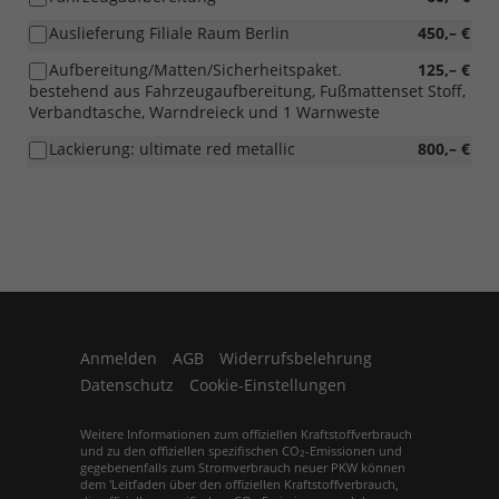
Auslieferung Filiale Raum Berlin
450,– €
Aufbereitung/Matten/Sicherheitspaket.
125,– €
bestehend aus Fahrzeugaufbereitung, Fußmattenset Stoff,
Verbandtasche, Warndreieck und 1 Warnweste
Lackierung: ultimate red metallic
800,– €
Anmelden
AGB
Widerrufsbelehrung
Datenschutz
Cookie-Einstellungen
Weitere Informationen zum offiziellen Kraftstoffverbrauch
und zu den offiziellen spezifischen CO
-Emissionen und
2
gegebenenfalls zum Stromverbrauch neuer PKW können
dem 'Leitfaden über den offiziellen Kraftstoffverbrauch,