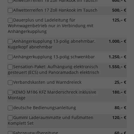
Allwetterreifen 18 Zoll Hankook im Tausch
600,– €
Allwetterreifen 17 Zoll Hankook im Tausch
500,– €
Dauerplus und Ladeleitung für
125,– €
Wohnwagenbetrieb nur in Verbindung mit
Anhängerkupplung
Anhängerkupplung 13-polig abnehmbar.
1.000,– €
Kugelkopf abnehmbar
Anhängerkupplung 13-polig schwenkbar
1.250,– €
Sensation-Paket: Aufhängung elektronisch
1.550,– €
gesteuert (ECS) und Panoramadach elektrisch
Verbandskasten und Warndreieck
25,– €
KEMO M186 KFZ Marderschreck inklusive
180,– €
Montage
deutsche Bedienungsanleitung
80,– €
Gummi Laderaummatte und Fußmatten
120,– €
Komplett Set
Fahrzeugaufbereitung
60,– €