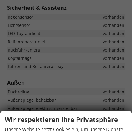
Sicherheit & Assistenz
Regensensor
vorhanden
Lichtsensor
vorhanden
LED-Tagfahrlicht
vorhanden
Reifenreparaturset
vorhanden
Rückfahrkamera
vorhanden
Kopfairbags
vorhanden
Fahrer- und Beifahrerairbag
vorhanden
Außen
Dachreling
vorhanden
Außenspiegel beheizbar
vorhanden
Außenspiegel elektrisch verstellbar
vorhanden
Wir respektieren Ihre Privatsphäre
Sonstiges
Unsere Website setzt Cookies ein, um unsere Dienste