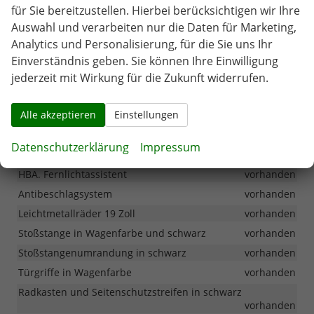
Garantiebeginn vor Auslieferung im Ausland!!!
vorhanden
für Sie bereitzustellen. Hierbei berücksichtigen wir Ihre
Sonnenschutz hinten
vorhanden
Auswahl und verarbeiten nur die Daten für Marketing,
Analytics und Personalisierung, für die Sie uns Ihr
Luxus-Einstiegsleisten
vorhanden
Einverständnis geben. Sie können Ihre Einwilligung
Lederlenkrad und Lederschaltknauf
vorhanden
jederzeit mit Wirkung für die Zukunft widerrufen.
LED-Rückleuchten
vorhanden
LED-Positionsleuchten
vorhanden
Alle akzeptieren
Einstellungen
Heckscheibenheizung
vorhanden
LED-Matrix-Scheinwerfer mit IFS (Intelligent Front-Lighting-
Datenschutzerklärung
Impressum
System)
vorhanden
HBA. Fernlichtassistent
vorhanden
Antibeschlagsystem
vorhanden
Leichtmetallräder 19 Zoll
vorhanden
Stoßstange in Wagenfarbe und schwarz
vorhanden
Stoßstangenumrandung in schwarz
vorhanden
Türgriffe in Wagenfarbe
vorhanden
Radkasten und Seitenschutzstreifen in schwarz
vorhanden