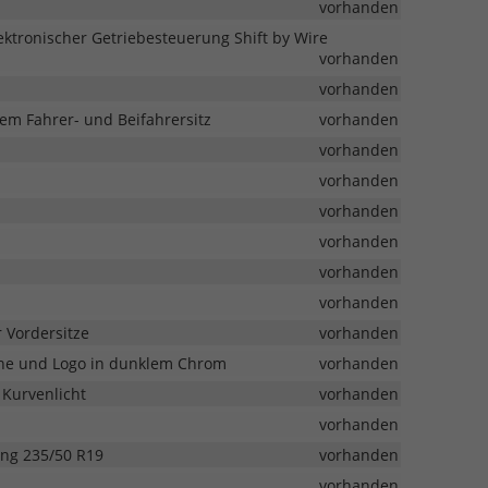
vorhanden
lektronischer Getriebesteuerung Shift by Wire
vorhanden
vorhanden
dem Fahrer- und Beifahrersitz
vorhanden
vorhanden
vorhanden
vorhanden
vorhanden
vorhanden
vorhanden
 Vordersitze
vorhanden
che und Logo in dunklem Chrom
vorhanden
 Kurvenlicht
vorhanden
vorhanden
ung 235/50 R19
vorhanden
vorhanden