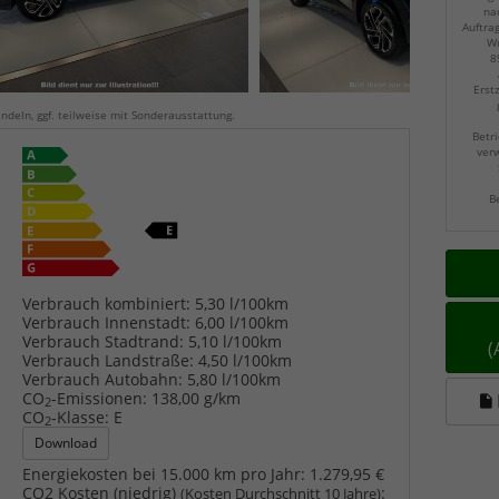
na
Auftra
Wu
8
Erst
ndeln, ggf. teilweise mit Sonderausstattung.
Betri
verw
B
Verbrauch kombiniert:
5,30 l/100km
Verbrauch Innenstadt:
6,00 l/100km
Verbrauch Stadtrand:
5,10 l/100km
Verbrauch Landstraße:
4,50 l/100km
Verbrauch Autobahn:
5,80 l/100km
CO
-Emissionen:
138,00 g/km
2
CO
-Klasse:
E
2
Download
Energiekosten bei 15.000 km pro Jahr:
1.279,95 €
CO2 Kosten (niedrig)
:
(Kosten Durchschnitt 10 Jahre)