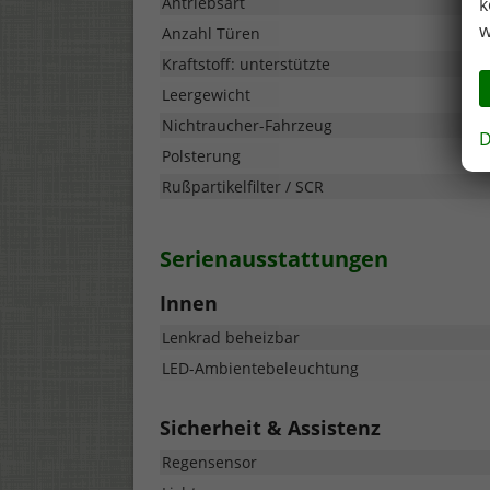
Antriebsart
k
w
Anzahl Türen
Kraftstoff: unterstützte
Leergewicht
Nichtraucher-Fahrzeug
D
Polsterung
Rußpartikelfilter / SCR
Serienausstattungen
Innen
Lenkrad beheizbar
LED-Ambientebeleuchtung
Sicherheit & Assistenz
Regensensor