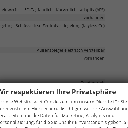
heinwerfer, LED-Tagfahrlicht, Kurvenlicht, adaptiv (AFS)
vorhanden
egelung, Schlüssellose Zentralverriegelung (Keyless Go)
Außenspiegel elektrisch verstellbar
vorhanden
Frontantrieb
Wir respektieren Ihre Privatsphäre
isches Stabilitäts-Programm (ESP), Reifendruckkontrolle
nsere Website setzt Cookies ein, um unsere Dienste für Sie
Leichtmetallfelge
ereitzustellen. Hierbei berücksichtigen wir Ihre Auswahl un
erarbeiten nur die Daten für Marketing, Analytics und
ersonalisierung, für die Sie uns Ihr Einverständnis geben. Si