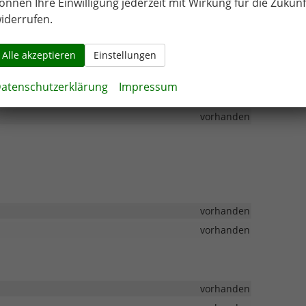
önnen Ihre Einwilligung jederzeit mit Wirkung für die Zukunf
Verbrennungsmotor (ICE)
iderrufen.
5-türig
Diesel
Alle akzeptieren
Einstellungen
1620.00 kg
vorhanden
atenschutzerklärung
Impressum
Leder nappa
vorhanden
vorhanden
vorhanden
vorhanden