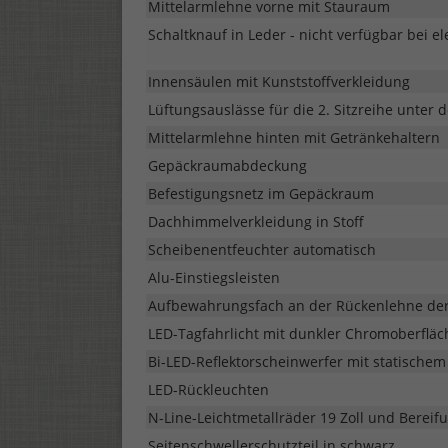
Mittelarmlehne vorne mit Stauraum
Schaltknauf in Leder - nicht verfügbar bei e
Innensäulen mit Kunststoffverkleidung
Lüftungsauslässe für die 2. Sitzreihe unter 
Mittelarmlehne hinten mit Getränkehaltern
Gepäckraumabdeckung
Befestigungsnetz im Gepäckraum
Dachhimmelverkleidung in Stoff
Scheibenentfeuchter automatisch
Alu-Einstiegsleisten
Aufbewahrungsfach an der Rückenlehne der
LED-Tagfahrlicht mit dunkler Chromoberflä
Bi-LED-Reflektorscheinwerfer mit statischem
LED-Rückleuchten
N-Line-Leichtmetallräder 19 Zoll und Bereif
Seitenschwellerschutzteil in schwarz