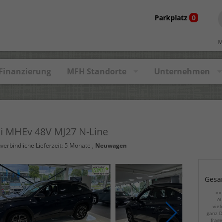
Parkplatz
0
M
Finanzierung
MFH Standorte
Unternehmen
i MHEv 48V MJ27 N-Line
nverbindliche Lieferzeit:
5 Monate
,
Neuwagen
Gesa
in
Ab
viel
ganz D
frag