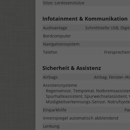
Sitze: Lordosenstütze
Infotainment & Kommunikation
Audioanlage
Schnittstelle USB, Dig
Bordcomputer
Navigationssystem
Telefon
Freisprechei
Sicherheit & Assistenz
Airbags
Airbag, Fenster-/K
Assistenzsysteme
Regensensor, Tempomat, Notbremsassistent 
Spurhalteassistent, Spurwechselassistent,
Müdigkeitserkennungs-Sensor, Notrufsyst
Einparkhilfe
Pa
Innenspiegel automatisch abblendend
Lenkung