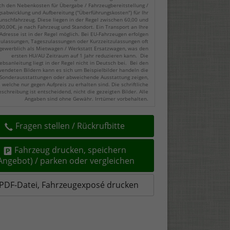
ch den Nebenkosten für Übergabe / Fahrzeugbereitstellung /
gsabwicklung und Aufbereitung ("Überführungskosten") für Ihr
nschfahrzeug. Diese liegen in der Regel zwischen 60,00 und
90,00€, je nach Fahrzeug und Standort. Ein Transport an Ihre
Adresse ist in der Regel möglich. Bei EU-Fahrzeugen erfolgen
zulassungen, Tageszulassungen oder Kurzzeitzulassungen oft
gewerblich als Mietwagen / Werkstatt Ersatzwagen, was den
ersten HU/AU Zeitraum auf 1 Jahr reduzieren kann. Die
ebsanleitung liegt in der Regel nicht in Deutsch bei. Bei den
endeten Bildern kann es sich um Beispielbilder handeln die
Sonderausstattungen oder abweichende Ausstattung zeigen,
welche nur gegen Aufpreis zu erhalten sind. Die schriftliche
eschreibung ist entscheidend, nicht die gezeigten Bilder. Alle
Angaben sind ohne Gewähr. Irrtümer vorbehalten.
Fragen stellen / Rückrufbitte
Fahrzeug drucken, speichern
(Angebot) / parken oder vergleichen
PDF-Datei, Fahrzeugexposé drucken