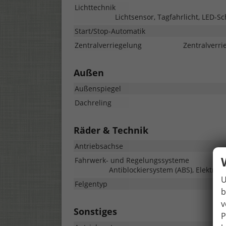
Lichttechnik
Lichtsensor, Tagfahrlicht, LED-Sc
Start/Stop-Automatik
Zentralverriegelung
Zentralverri
Außen
Außenspiegel
Dachreling
Räder & Technik
Antriebsachse
Fahrwerk- und Regelungssysteme
Antiblockiersystem (ABS), Elektron
U
Felgentyp
b
v
Sonstiges
P