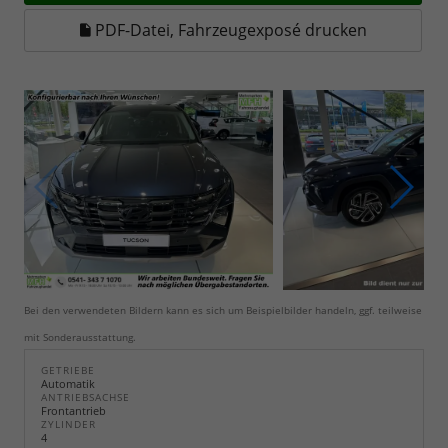
PDF-Datei, Fahrzeugexposé drucken
Bei den verwendeten Bildern kann es sich um Beispielbilder handeln, ggf. teilweise
mit Sonderausstattung.
GETRIEBE
Automatik
ANTRIEBSACHSE
Frontantrieb
ZYLINDER
4