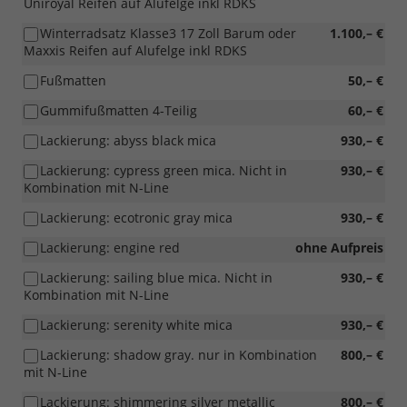
Uniroyal Reifen auf Alufelge inkl RDKS
Winterradsatz Klasse3 17 Zoll Barum oder
1.100,– €
Maxxis Reifen auf Alufelge inkl RDKS
Fußmatten
50,– €
Gummifußmatten 4-Teilig
60,– €
Lackierung: abyss black mica
930,– €
Lackierung: cypress green mica. Nicht in
930,– €
Kombination mit N-Line
Lackierung: ecotronic gray mica
930,– €
Lackierung: engine red
ohne Aufpreis
Lackierung: sailing blue mica. Nicht in
930,– €
Kombination mit N-Line
Lackierung: serenity white mica
930,– €
Lackierung: shadow gray. nur in Kombination
800,– €
mit N-Line
Lackierung: shimmering silver metallic
800,– €