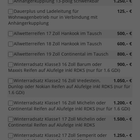
Anhängerkupplung 13-polig schwenkbar
1.250,– €
Dauerplus und Ladeleitung für
125,– €
Wohnwagenbetrieb nur in Verbindung mit
Anhängerkupplung
Allwetterreifen 17 Zoll Hankook im Tausch
500,– €
Allwetterreifen 18 Zoll Hankook im Tausch
600,– €
Allwetterreifen 19 Zoll Continental im Tausch
800,– €
Winterradsatz Klasse3 16 Zoll Barum oder
900,– €
Maxxis Reifen auf Alufelge inkl RDKS (nur für 1.6 GDi)
Winterradsatz Klasse2 16 Zoll Vredestein,
1.050,– €
Dunlop oder Nokian Reifen auf Alufelge inkl RDKS (nur für
1.6 GDi)
Winterradsatz Klasse1 16 Zoll Michelin oder
1.200,– €
Continental Reifen auf Alufelge inkl RDKS (nur für 1.6 GDi)
Winterradsatz Klasse1 17 Zoll Michelin oder
1.500,– €
Continental Reifen auf Alufelge inkl RDKS
Winterradsatz Klasse2 17 Zoll Semperit oder
1.250,– €