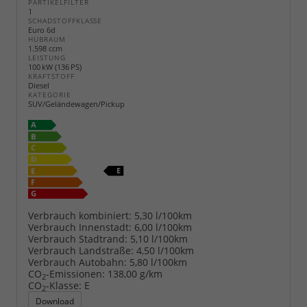
PARTIKELFILTER
1
SCHADSTOFFKLASSE
Euro 6d
HUBRAUM
1.598 ccm
LEISTUNG
100 kW (136 PS)
KRAFTSTOFF
Diesel
KATEGORIE
SUV/Geländewagen/Pickup
Verbrauch kombiniert:
5,30 l/100km
Verbrauch Innenstadt:
6,00 l/100km
Verbrauch Stadtrand:
5,10 l/100km
Verbrauch Landstraße:
4,50 l/100km
Verbrauch Autobahn:
5,80 l/100km
CO
-Emissionen:
138,00 g/km
2
CO
-Klasse:
E
2
Download