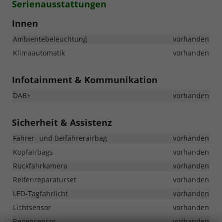
Serienausstattungen
Innen
Ambientebeleuchtung
vorhanden
Klimaautomatik
vorhanden
Infotainment & Kommunikation
DAB+
vorhanden
Sicherheit & Assistenz
Fahrer- und Beifahrerairbag
vorhanden
Kopfairbags
vorhanden
Rückfahrkamera
vorhanden
Reifenreparaturset
vorhanden
LED-Tagfahrlicht
vorhanden
Lichtsensor
vorhanden
Regensensor
vorhanden