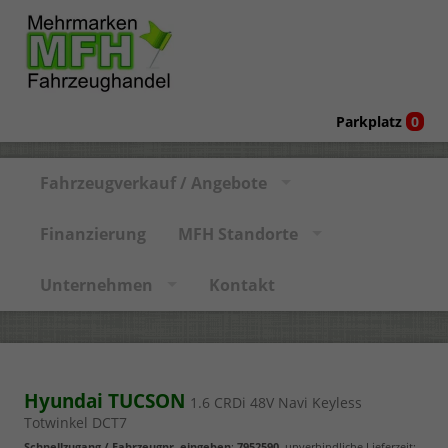
Parkplatz
0
Fahrzeugverkauf / Angebote
Finanzierung
MFH Standorte
Unternehmen
Kontakt
Hyundai TUCSON
1.6 CRDi 48V Navi Keyless
Totwinkel DCT7
Schnellzugang / Fahrzeugnr. eingeben
:
7952590
, unverbindliche Lieferzeit: