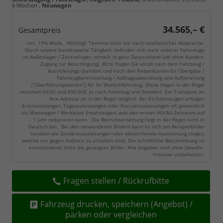
6 Wochen
,
Neuwagen
34.565,– €
Gesamtpreis
incl. 19% MwSt.. Wichtig!: Termine bitte nur nach telefonischer Absprache.
Durch unsere bundesweite Tätigkeit, befinden sich viele unserer Fahrzeuge
im Außenlager / Zentrallager, verteilt in ganz Deutschland (oft ohne Kunden-
Zugang zur Besichtigung). Bitte fragen Sie vorab nach dem Fahrzeug /
Auslieferungs-Standort und nach den Nebenkosten für Übergabe /
Fahrzeugbereitstellung / Auftragsabwicklung und Aufbereitung
("Überführungskosten") für Ihr Wunschfahrzeug. Diese liegen in der Regel
zwischen 60,00 und 890,00€, je nach Fahrzeug und Standort. Ein Transport an
Ihre Adresse ist in der Regel möglich. Bei EU-Fahrzeugen erfolgen
Erstzulassungen, Tageszulassungen oder Kurzzeitzulassungen oft gewerblich
als Mietwagen / Werkstatt Ersatzwagen, was den ersten HU/AU Zeitraum auf
1 Jahr reduzieren kann. Die Betriebsanleitung liegt in der Regel nicht in
Deutsch bei. Bei den verwendeten Bildern kann es sich um Beispielbilder
handeln die Sonderausstattungen oder abweichende Ausstattung zeigen,
welche nur gegen Aufpreis zu erhalten sind. Die schriftliche Beschreibung ist
entscheidend, nicht die gezeigten Bilder. Alle Angaben sind ohne Gewähr.
Irrtümer vorbehalten.
Fragen stellen / Rückrufbitte
Fahrzeug drucken, speichern (Angebot) /
parken oder vergleichen