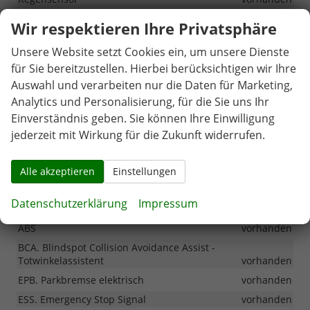
Wir respektieren Ihre Privatsphäre
Außen
Unsere Website setzt Cookies ein, um unsere Dienste
Außenspiegel beheizbar
vorhanden
für Sie bereitzustellen. Hierbei berücksichtigen wir Ihre
Außenspiegel elektrisch verstellbar
vorhanden
Auswahl und verarbeiten nur die Daten für Marketing,
Dachreling
vorhanden
Analytics und Personalisierung, für die Sie uns Ihr
Einverständnis geben. Sie können Ihre Einwilligung
Sonstiges
jederzeit mit Wirkung für die Zukunft widerrufen.
Tageszulassung vor Auslieferung im Ausland!!!
vorhanden
Alle akzeptieren
Einstellungen
Verbrauchswerte unter Vorbehalt
vorhanden
Datenschutzerklärung
Impressum
3. Bremsleuchte LED
vorhanden
ABS
vorhanden
BCA. Blindspot Collision Avoidance Assist -
Totwinkelassistent
vorhanden
EPB. Parkbremse elektrisch
vorhanden
ESS. Emergency Stop Signal
vorhanden