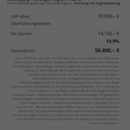
sofort lieferbar (bitte nach Standort fragen)
,
Fahrzeug mit Tageszulassung
70.950,– €
UVP ohne
Überführungskosten
14.150,– €
Sie sparen:
19,9%
56.800,– €
Gesamtpreis
incl. 19% MwSt.. Wichtig!: Termine bitte nur nach telefonischer Absprache.
Durch unsere bundesweite Tätigkeit, befinden sich viele unserer Fahrzeuge
im Außenlager / Zentrallager, verteilt in ganz Deutschland (oft ohne Kunden-
Zugang zur Besichtigung). Bitte fragen Sie vorab nach dem Fahrzeug /
Auslieferungs-Standort und nach den Nebenkosten für Übergabe /
Fahrzeugbereitstellung / Auftragsabwicklung und Aufbereitung
("Überführungskosten") für Ihr Wunschfahrzeug. Diese liegen in der Regel
zwischen 60,00 und 890,00€, je nach Fahrzeug und Standort. Ein Transport an
Ihre Adresse ist in der Regel möglich. Bei EU-Fahrzeugen erfolgen
Erstzulassungen, Tageszulassungen oder Kurzzeitzulassungen oft gewerblich
als Mietwagen / Werkstatt Ersatzwagen, was den ersten HU/AU Zeitraum auf
1 Jahr reduzieren kann. Die Betriebsanleitung liegt in der Regel nicht in
Deutsch bei. Bei den verwendeten Bildern kann es sich um Beispielbilder
handeln die Sonderausstattungen oder abweichende Ausstattung zeigen,
welche nur gegen Aufpreis zu erhalten sind. Die schriftliche Beschreibung ist
entscheidend, nicht die gezeigten Bilder. Alle Angaben sind ohne Gewähr.
Irrtümer vorbehalten.