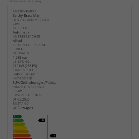
mit Sonderausstattung.
AUSSENFARBE
Earthy Brass Mat
INNENAUSSTATTUNG
Grau
GETRIEBE
Automatik
ANTRIEBSACHSE
Allrad
SCHADSTOFFKLASSE
Euro 6
HUBRAUM
1.598 ccm
LEISTUNG
212 kW (288 PS)
KRAFTSTOFF
Hybrid Benzin
KATEGORIE
SUV/Geländewagen/Pickup
KILOMETERSTAND
15 km
ERSTZULASSUNG
01.05.2026
ZUSTAND
Unfallwagen