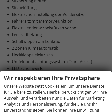
Sitzheizung hinten
Sitzbelüftung
Elektrische Einstellung der Vordersitze
Fahrersitz mit Memory-Funktion
Elektr. Lendenwirbelstützen vorne
Lenkradheizung
Schaltwippen am Lenkrad
2 Zonen Klimaautomatik
Heckklappe elektrisch
Umfeldbeobachtungssystem (Front Assist)
LED-Scheinwerfer
Wir respektieren Ihre Privatsphäre
MULTIMEDIA UND KOMMUNIKATION:
Unsere Website setzt Cookies ein, um unsere Dienste
Bordcomputer
für Sie bereitzustellen. Hierbei berücksichtigen wir Ihre
Radio
Auswahl und verarbeiten nur die Daten für Marketing,
DAB Receiver
Analytics und Personalisierung, für die Sie uns Ihr
Bluetooth
Einverständnis geben. Sie können Ihre Einwilligung