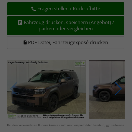
Fragen stellen / Rückrufbitte
Fahrzeug drucken, speichern (Angebot) /
parken oder vergleichen
PDF-Datei, Fahrzeugexposé drucken
Bei den verwendeten Bildern kann es sich um Beispielbilder handeln, ggf. teilweise