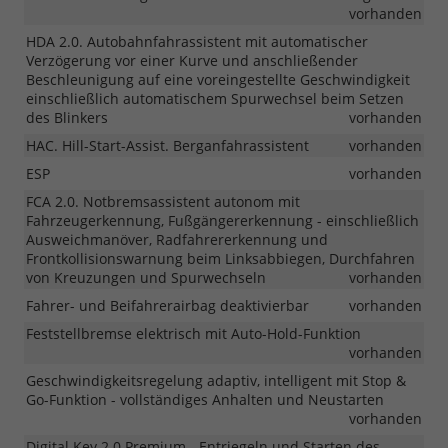
vorhanden
HDA 2.0. Autobahnfahrassistent mit automatischer
Verzögerung vor einer Kurve und anschließender
Beschleunigung auf eine voreingestellte Geschwindigkeit
einschließlich automatischem Spurwechsel beim Setzen
des Blinkers
vorhanden
HAC. Hill-Start-Assist. Berganfahrassistent
vorhanden
ESP
vorhanden
FCA 2.0. Notbremsassistent autonom mit
Fahrzeugerkennung, Fußgängererkennung - einschließlich
Ausweichmanöver, Radfahrererkennung und
Frontkollisionswarnung beim Linksabbiegen, Durchfahren
von Kreuzungen und Spurwechseln
vorhanden
Fahrer- und Beifahrerairbag deaktivierbar
vorhanden
Feststellbremse elektrisch mit Auto-Hold-Funktion
vorhanden
Geschwindigkeitsregelung adaptiv, intelligent mit Stop &
Go-Funktion - vollständiges Anhalten und Neustarten
vorhanden
Digital Key 2.0 Premium - Entriegeln und Starten des