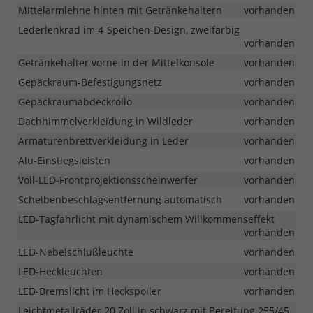
Mittelarmlehne hinten mit Getränkehaltern
vorhanden
Lederlenkrad im 4-Speichen-Design, zweifarbig
vorhanden
Getränkehalter vorne in der Mittelkonsole
vorhanden
Gepäckraum-Befestigungsnetz
vorhanden
Gepäckraumabdeckrollo
vorhanden
Dachhimmelverkleidung in Wildleder
vorhanden
Armaturenbrettverkleidung in Leder
vorhanden
Alu-Einstiegsleisten
vorhanden
Voll-LED-Frontprojektionsscheinwerfer
vorhanden
Scheibenbeschlagsentfernung automatisch
vorhanden
LED-Tagfahrlicht mit dynamischem Willkommenseffekt
vorhanden
LED-Nebelschlußleuchte
vorhanden
LED-Heckleuchten
vorhanden
LED-Bremslicht im Heckspoiler
vorhanden
Leichtmetallräder 20 Zoll in schwarz mit Bereifung 255/45