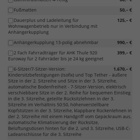
Fußmatten
50,– €
Dauerplus und Ladeleitung für
125,– €
Wohnwagenbetrieb nur in Verbindung mit
Anhängerkupplung
Anhängerkupplung 13-polig abnehmbar
990,– €
2 Fach Fahrradträger für AHK Thule 920
399,– €
Euroway für 2 Fahrräder bis je 24 kg geeignet
6-Sitzer/7-Sitzer-Version:
1.670,– €
Kindersitzbefestigungen (Isofix) und Top Tether - äußere
Sitze in der 2. Sitzreihe und Sitze in der 3. Sitzreihe,
automatische Bodenfreiheit - 7-Sitzer-Version, elektrisch
verschiebbare Sitze in der 2. Reihe für bequemen Einstieg
in die 3. Sitzreihe, geteilte Rücksitzlehnen in der 3.
Sitzreihe im Verhältnis 50:50, höhenverstellbare
Kopfstützen in der 3. Sitzreihe, klappbare Rückenlehnen in
der 2. Sitzreihe mit einem Handgriff vom Gepäckraum aus,
automatische Klimatisierung der Rücksitze,
Belüftungsdüsen hinten für die 2. und 3. Sitzreihe, USB-C-
Ladeanschlüsse für die 3. Sitzreihe