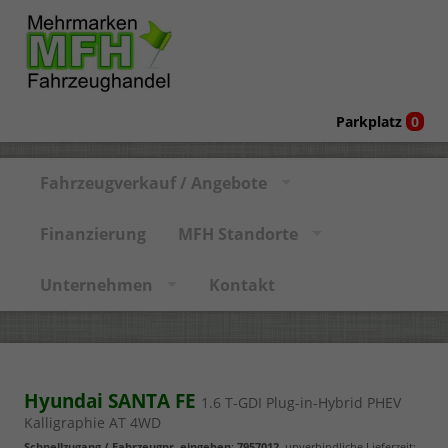
Parkplatz
0
Fahrzeugverkauf / Angebote
Finanzierung
MFH Standorte
Unternehmen
Kontakt
Hyundai SANTA FE
1.6 T-GDI Plug-in-Hybrid PHEV
Kalligraphie AT 4WD
Schnellzugang / Fahrzeugnr. eingeben
:
7957012
, unverbindliche Lieferzeit: