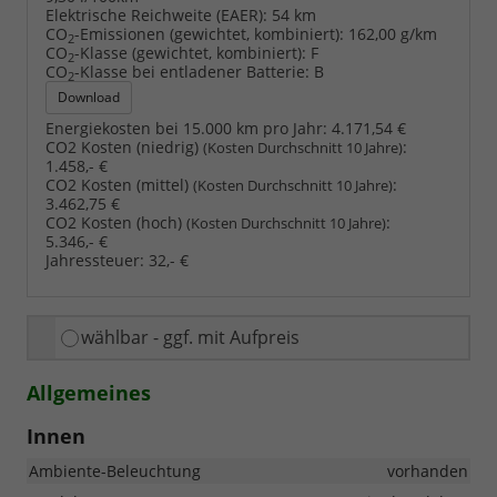
Elektrische Reichweite (EAER):
54 km
CO
-Emissionen (gewichtet, kombiniert):
162,00 g/km
2
CO
-Klasse (gewichtet, kombiniert):
F
2
CO
-Klasse bei entladener Batterie:
B
2
Download
Energiekosten bei 15.000 km pro Jahr:
4.171,54 €
CO2 Kosten (niedrig)
:
(Kosten Durchschnitt 10 Jahre)
1.458,- €
CO2 Kosten (mittel)
:
(Kosten Durchschnitt 10 Jahre)
3.462,75 €
CO2 Kosten (hoch)
:
(Kosten Durchschnitt 10 Jahre)
5.346,- €
Jahressteuer:
32,- €
wählbar - ggf. mit Aufpreis
Allgemeines
Innen
Ambiente-Beleuchtung
vorhanden