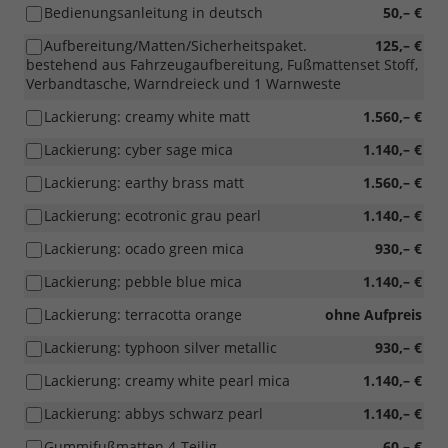
Bedienungsanleitung in deutsch
50,– €
Aufbereitung/Matten/Sicherheitspaket.
125,– €
bestehend aus Fahrzeugaufbereitung, Fußmattenset Stoff,
Verbandtasche, Warndreieck und 1 Warnweste
Lackierung: creamy white matt
1.560,– €
Lackierung: cyber sage mica
1.140,– €
Lackierung: earthy brass matt
1.560,– €
Lackierung: ecotronic grau pearl
1.140,– €
Lackierung: ocado green mica
930,– €
Lackierung: pebble blue mica
1.140,– €
Lackierung: terracotta orange
ohne Aufpreis
Lackierung: typhoon silver metallic
930,– €
Lackierung: creamy white pearl mica
1.140,– €
Lackierung: abbys schwarz pearl
1.140,– €
Gummifußmatten 4-Teilig
60,– €