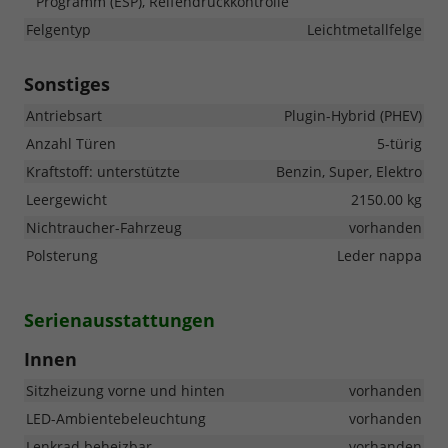
Programm (ESP), Reifendruckkontrolle
Felgentyp
Leichtmetallfelge
Sonstiges
Antriebsart
Plugin-Hybrid (PHEV)
Anzahl Türen
5-türig
Kraftstoff: unterstützte
Benzin, Super, Elektro
Leergewicht
2150.00 kg
Nichtraucher-Fahrzeug
vorhanden
Polsterung
Leder nappa
Serienausstattungen
Innen
Sitzheizung vorne und hinten
vorhanden
LED-Ambientebeleuchtung
vorhanden
Lenkrad beheizbar
vorhanden