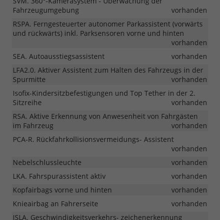
SVM. 360°-Kamerasystem - Überwachung der
Fahrzeugumgebung
vorhanden
RSPA. Ferngesteuerter autonomer Parkassistent (vorwärts
und rückwärts) inkl. Parksensoren vorne und hinten
vorhanden
SEA. Autoausstiegsassistent
vorhanden
LFA2.0. Aktiver Assistent zum Halten des Fahrzeugs in der
Spurmitte
vorhanden
Isofix-Kindersitzbefestigungen und Top Tether in der 2.
Sitzreihe
vorhanden
RSA. Aktive Erkennung von Anwesenheit von Fahrgästen
im Fahrzeug
vorhanden
PCA-R. Rückfahrkollisionsvermeidungs- Assistent
vorhanden
Nebelschlussleuchte
vorhanden
LKA. Fahrspurassistent aktiv
vorhanden
Kopfairbags vorne und hinten
vorhanden
Knieairbag an Fahrerseite
vorhanden
ISLA. Geschwindigkeitsverkehrs- zeichenerkennung