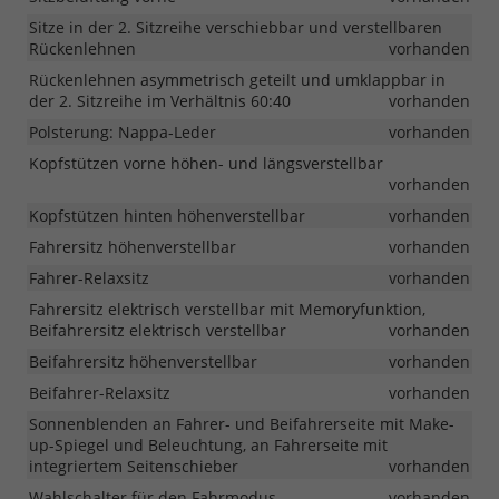
Sitze in der 2. Sitzreihe verschiebbar und verstellbaren
Rückenlehnen
vorhanden
Rückenlehnen asymmetrisch geteilt und umklappbar in
der 2. Sitzreihe im Verhältnis 60:40
vorhanden
Polsterung: Nappa-Leder
vorhanden
Kopfstützen vorne höhen- und längsverstellbar
vorhanden
Kopfstützen hinten höhenverstellbar
vorhanden
Fahrersitz höhenverstellbar
vorhanden
Fahrer-Relaxsitz
vorhanden
Fahrersitz elektrisch verstellbar mit Memoryfunktion,
Beifahrersitz elektrisch verstellbar
vorhanden
Beifahrersitz höhenverstellbar
vorhanden
Beifahrer-Relaxsitz
vorhanden
Sonnenblenden an Fahrer- und Beifahrerseite mit Make-
up-Spiegel und Beleuchtung, an Fahrerseite mit
integriertem Seitenschieber
vorhanden
Wahlschalter für den Fahrmodus
vorhanden