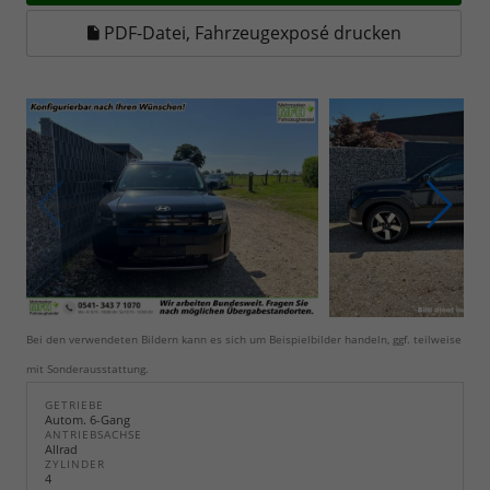
PDF-Datei, Fahrzeugexposé drucken
Bei den verwendeten Bildern kann es sich um Beispielbilder handeln, ggf. teilweise
mit Sonderausstattung.
GETRIEBE
Autom. 6-Gang
ANTRIEBSACHSE
Allrad
ZYLINDER
4