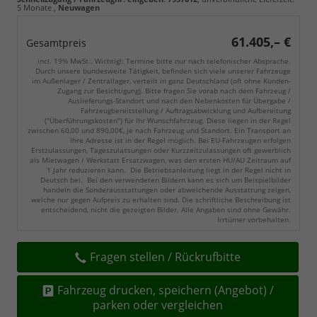
5 Monate
,
Neuwagen
61.405,– €
Gesamtpreis
incl. 19% MwSt.. Wichtig!: Termine bitte nur nach telefonischer Absprache.
Durch unsere bundesweite Tätigkeit, befinden sich viele unserer Fahrzeuge
im Außenlager / Zentrallager, verteilt in ganz Deutschland (oft ohne Kunden-
Zugang zur Besichtigung). Bitte fragen Sie vorab nach dem Fahrzeug /
Auslieferungs-Standort und nach den Nebenkosten für Übergabe /
Fahrzeugbereitstellung / Auftragsabwicklung und Aufbereitung
("Überführungskosten") für Ihr Wunschfahrzeug. Diese liegen in der Regel
zwischen 60,00 und 890,00€, je nach Fahrzeug und Standort. Ein Transport an
Ihre Adresse ist in der Regel möglich. Bei EU-Fahrzeugen erfolgen
Erstzulassungen, Tageszulassungen oder Kurzzeitzulassungen oft gewerblich
als Mietwagen / Werkstatt Ersatzwagen, was den ersten HU/AU Zeitraum auf
1 Jahr reduzieren kann. Die Betriebsanleitung liegt in der Regel nicht in
Deutsch bei. Bei den verwendeten Bildern kann es sich um Beispielbilder
handeln die Sonderausstattungen oder abweichende Ausstattung zeigen,
welche nur gegen Aufpreis zu erhalten sind. Die schriftliche Beschreibung ist
entscheidend, nicht die gezeigten Bilder. Alle Angaben sind ohne Gewähr.
Irrtümer vorbehalten.
Fragen stellen / Rückrufbitte
Fahrzeug drucken, speichern (Angebot) /
parken oder vergleichen