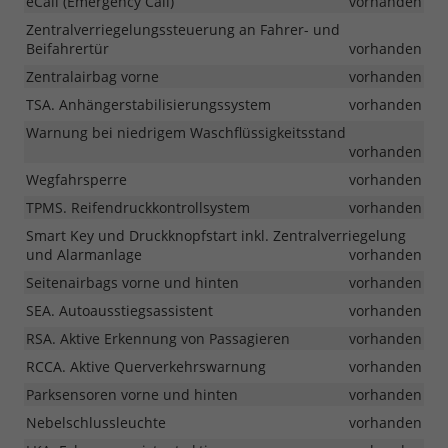
eCall (Emergency Call)
vorhanden
Zentralverriegelungssteuerung an Fahrer- und
Beifahrertür
vorhanden
Zentralairbag vorne
vorhanden
TSA. Anhängerstabilisierungssystem
vorhanden
Warnung bei niedrigem Waschflüssigkeitsstand
vorhanden
Wegfahrsperre
vorhanden
TPMS. Reifendruckkontrollsystem
vorhanden
Smart Key und Druckknopfstart inkl. Zentralverriegelung
und Alarmanlage
vorhanden
Seitenairbags vorne und hinten
vorhanden
SEA. Autoausstiegsassistent
vorhanden
RSA. Aktive Erkennung von Passagieren
vorhanden
RCCA. Aktive Querverkehrswarnung
vorhanden
Parksensoren vorne und hinten
vorhanden
Nebelschlussleuchte
vorhanden