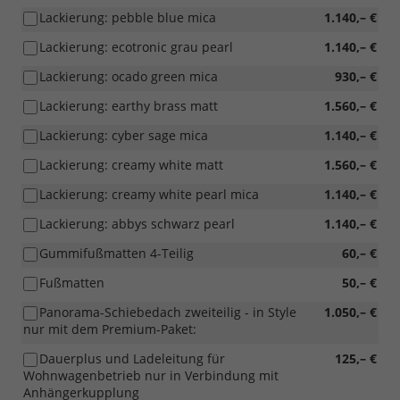
Lackierung: pebble blue mica
1.140,– €
Lackierung: ecotronic grau pearl
1.140,– €
Lackierung: ocado green mica
930,– €
Lackierung: earthy brass matt
1.560,– €
Lackierung: cyber sage mica
1.140,– €
Lackierung: creamy white matt
1.560,– €
Lackierung: creamy white pearl mica
1.140,– €
Lackierung: abbys schwarz pearl
1.140,– €
Gummifußmatten 4-Teilig
60,– €
Fußmatten
50,– €
Panorama-Schiebedach zweiteilig - in Style
1.050,– €
nur mit dem Premium-Paket:
Dauerplus und Ladeleitung für
125,– €
Wohnwagenbetrieb nur in Verbindung mit
Anhängerkupplung