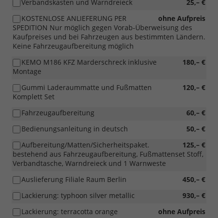
Verbandskasten und Warndreieck
25,– €
KOSTENLOSE ANLIEFERUNG PER
ohne Aufpreis
SPEDITION Nur möglich gegen Vorab-Überweisung des
Kaufpreises und bei Fahrzeugen aus bestimmten Ländern.
Keine Fahrzeugaufbereitung möglich
KEMO M186 KFZ Marderschreck inklusive
180,– €
Montage
Gummi Laderaummatte und Fußmatten
120,– €
Komplett Set
Fahrzeugaufbereitung
60,– €
Bedienungsanleitung in deutsch
50,– €
Aufbereitung/Matten/Sicherheitspaket.
125,– €
bestehend aus Fahrzeugaufbereitung, Fußmattenset Stoff,
Verbandtasche, Warndreieck und 1 Warnweste
Auslieferung Filiale Raum Berlin
450,– €
Lackierung: typhoon silver metallic
930,– €
Lackierung: terracotta orange
ohne Aufpreis