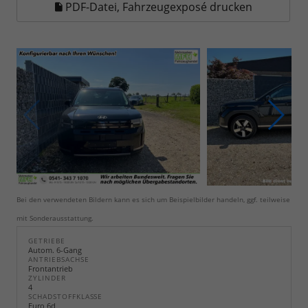
PDF-Datei, Fahrzeugexposé drucken
Bei den verwendeten Bildern kann es sich um Beispielbilder handeln, ggf. teilweise
mit Sonderausstattung.
GETRIEBE
Autom. 6-Gang
ANTRIEBSACHSE
Frontantrieb
ZYLINDER
4
SCHADSTOFFKLASSE
Euro 6d