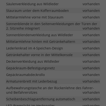
Säulenverkleidung aus Wildleder
vorhanden
Stauraum unter dem Kofferraumboden
vorhanden
Mittelarmlehne vorne mit Stauraum
vorhanden
Sonnenblende in den Seitenverkleidungen der Türen der
2. Sitzreihe integriert
vorhanden
Sonnenblendenverkleidung aus Wildleder
vorhanden
Mittelarmlehne hinten mit Getränkehaltern
vorhanden
Lederlenkrad im 4-Speichen-Design
vorhanden
Getränkehalter vorne in der Mittelkonsole
vorhanden
Deckenverkleidung aus Wildleder
vorhanden
Gepäckraum-Befestigungsnetz
vorhanden
Gepäckraumabdeckrollo
vorhanden
Armaturenbrett mit Lederbezug
vorhanden
Aufbewahrungstasche an der Rückenlehne des Fahrer-
und Beifahrersitzes
vorhanden
Scheibenbeschlagsentfernung automatisch
vorhanden
LED-Bremslicht im Heckspoiler
vorhanden