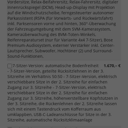
Vordersitze, Relax-Beifahrersitz, Relax-Fahrersitz, digitaler
Innenrückspiegel (DCM), Head-up-Display mit Projektion
auf die Windschutzscheibe, ferngesteuerter autonomer
Parkassistent (RSPA (für Vorwärts- und Rückwärtsfahrt)
inkl. Parksensoren vorne und hinten, 360°-Überwachung
der Fahrzeugumgebung mit dem SVM-Kamerasystem,
Kameraüberwachung des BVM-Toten-Winkels,
Reifenreparaturset (nur für Variante 4x4 7-Sitzer), Bose
Premium-Audiosystem, externer Verstärker inkl. Center-
Lautsprecher, Subwoofer, Hochtöner (2) und Surround-
Sound-Funktionen,
7-Sitzer-Version: automatische Bodenfreiheit
1.670,– €
- 7-Sitzer-Version, geteilte Rücksitzlehnen in der 3.
Sitzreihe im Verhältnis 50:50 - 7-Sitzer-Version, elektrisch
verschiebbare Sitze in der 2. Sitzreihe für einfachen
Zugang zur 3. Sitzreihe - 7-Sitzer-Version, elektrisch
verschiebbare Sitze in der 2. Sitzreihe für einfachen
Zugang zur 3. Sitzreihe, höhenverstellbare Kopfstützen in
der 3. Sitzreihe, die Rückenlehnen der 2. Sitzreihe lassen
sich mit einem Tastendruck vom Kofferraum aus
umklappben, USB-C-Ladeanschlüsse für Sitze in der 3.
Sitzreihe, automatische Rücksitzklimaanlage