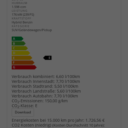
HUBRAUM
1.598 ccm
LEISTUNG
176 kW (239 PS)
KRAFTSTOFF
Hybrid Benzin
KATEGORIE
SUV/Geländewagen/Pickup
Verbrauch kombiniert:
6,60 l/100km
Verbrauch Innenstadt:
7,70 l/100km
Verbrauch Stadtrand:
5,50 l/100km
Verbrauch Landstraße:
5,60 l/100km
Verbrauch Autobahn:
7,70 l/100km
CO
-Emissionen:
150,00 g/km
2
CO
-Klasse:
E
2
Download
Energiekosten bei 15.000 km pro Jahr:
1.726,56 €
CO2 Kosten (niedrig)
:
(Kosten Durchschnitt 10 Jahre)