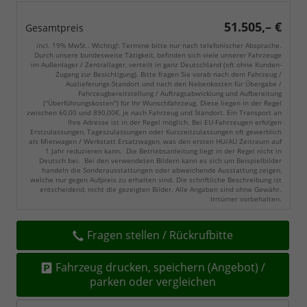
51.505,– €
Gesamtpreis
incl. 19% MwSt.. Wichtig!: Termine bitte nur nach telefonischer Absprache.
Durch unsere bundesweite Tätigkeit, befinden sich viele unserer Fahrzeuge
im Außenlager / Zentrallager, verteilt in ganz Deutschland (oft ohne Kunden-
Zugang zur Besichtigung). Bitte fragen Sie vorab nach dem Fahrzeug /
Auslieferungs-Standort und nach den Nebenkosten für Übergabe /
Fahrzeugbereitstellung / Auftragsabwicklung und Aufbereitung
("Überführungskosten") für Ihr Wunschfahrzeug. Diese liegen in der Regel
zwischen 60,00 und 890,00€, je nach Fahrzeug und Standort. Ein Transport an
Ihre Adresse ist in der Regel möglich. Bei EU-Fahrzeugen erfolgen
Erstzulassungen, Tageszulassungen oder Kurzzeitzulassungen oft gewerblich
als Mietwagen / Werkstatt Ersatzwagen, was den ersten HU/AU Zeitraum auf
1 Jahr reduzieren kann. Die Betriebsanleitung liegt in der Regel nicht in
Deutsch bei. Bei den verwendeten Bildern kann es sich um Beispielbilder
handeln die Sonderausstattungen oder abweichende Ausstattung zeigen,
welche nur gegen Aufpreis zu erhalten sind. Die schriftliche Beschreibung ist
entscheidend, nicht die gezeigten Bilder. Alle Angaben sind ohne Gewähr.
Irrtümer vorbehalten.
Fragen stellen / Rückrufbitte
Fahrzeug drucken, speichern (Angebot) /
parken oder vergleichen