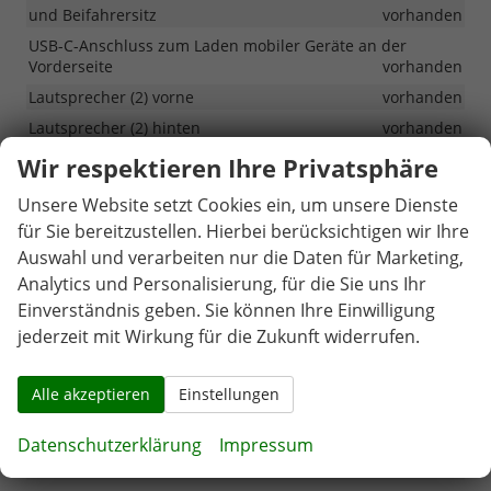
und Beifahrersitz
vorhanden
USB-C-Anschluss zum Laden mobiler Geräte an der
Vorderseite
vorhanden
Lautsprecher (2) vorne
vorhanden
Lautsprecher (2) hinten
vorhanden
Navigation integriert mit 12,3 Zoll Touchscreen, 1xDaten-
Wir respektieren Ihre Privatsphäre
USB-C, digitaler DAB-Radioempfang, Android Auto und
Apple CarPlay mit drahtloser Spiegelung, Live Services
Unsere Website setzt Cookies ein, um unsere Dienste
vorhanden
für Sie bereitzustellen. Hierbei berücksichtigen wir Ihre
Hochtöner (2)
vorhanden
Auswahl und verarbeiten nur die Daten für Marketing,
Analytics und Personalisierung, für die Sie uns Ihr
Bluetooth-Freisprecheinrichtung
vorhanden
Einverständnis geben. Sie können Ihre Einwilligung
Auflademöglichkeit für Smartphones (2) kabellos
vorhanden
jederzeit mit Wirkung für die Zukunft widerrufen.
Sitze in der 2. Sitzreihe verschiebbar und verstellbaren
Rückenlehnen
vorhanden
Alle akzeptieren
Einstellungen
Rückenlehnen asymmetrisch geteilt und umklappbar in
der 2. Sitzreihe im Verhältnis 60:40
vorhanden
Datenschutzerklärung
Impressum
Polsterung: Leder
vorhanden