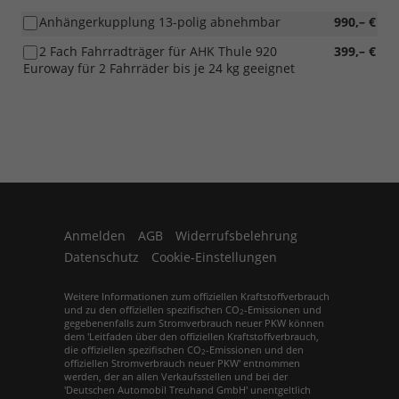
Anhängerkupplung 13-polig abnehmbar
990,– €
2 Fach Fahrradträger für AHK Thule 920
399,– €
Euroway für 2 Fahrräder bis je 24 kg geeignet
Anmelden
AGB
Widerrufsbelehrung
Datenschutz
Cookie-Einstellungen
Weitere Informationen zum offiziellen Kraftstoffverbrauch
und zu den offiziellen spezifischen CO
-Emissionen und
2
gegebenenfalls zum Stromverbrauch neuer PKW können
dem 'Leitfaden über den offiziellen Kraftstoffverbrauch,
die offiziellen spezifischen CO
-Emissionen und den
2
offiziellen Stromverbrauch neuer PKW' entnommen
werden, der an allen Verkaufsstellen und bei der
'Deutschen Automobil Treuhand GmbH' unentgeltlich