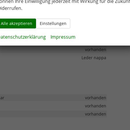
önnen Ihre Einwilligung jederzeit mit Wirkung für die Zukunf
iderrufen.
Voll-Hybrid (HEV)
Alle akzeptieren
Einstellungen
5-türig
Benzin, Super
atenschutzerklärung
Impressum
1985.00 kg
vorhanden
Leder nappa
bar
vorhanden
vorhanden
vorhanden