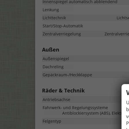
Innenspiegel automatisch abblendend
Lenkung
Lichttechnik
Lichts
Start/Stop-Automatik
Zentralverriegelung
Zentralverri
Außen
Außenspiegel
Dachreling
Gepäckraum-/Heckklappe
Räder & Technik
Antriebsachse
U
Fahrwerk- und Regelungssysteme
b
Antiblockiersystem (ABS), Elektron
v
Felgentyp
P