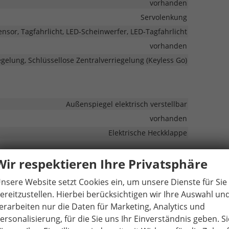
vorhanden
Servolenkung
ensor, Tagfahrlicht, LED-Scheinwerfer, LED-Tagfahrlicht
vorhanden
egelung, Schlüssellose Zentralverriegelung (Keyless Go)
Außenspiegel elektrisch verstellbar
vorhanden
Elektrische Heckklappe
Wir respektieren Ihre Privatsphäre
Allrad
nsere Website setzt Cookies ein, um unsere Dienste für Sie
ereitzustellen. Hierbei berücksichtigen wir Ihre Auswahl un
isches Stabilitäts-Programm (ESP), Reifendruckkontrolle
erarbeiten nur die Daten für Marketing, Analytics und
Leichtmetallfelge
ersonalisierung, für die Sie uns Ihr Einverständnis geben. Si