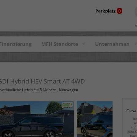
Parkplatz
0
M
Finanzierung
MFH Standorte
Unternehmen
-GDI Hybrid HEV Smart AT 4WD
nverbindliche Lieferzeit:
5 Monate
,
Neuwagen
Gesa
in
Ab
viel
ganz D
frag