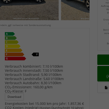
na
Auftra
Wu
8
Erst
ndeln, ggf. teilweise mit Sonderausstattung.
Betri
verw
B
Verbrauch kombiniert:
7,10 l/100km
Verbrauch Innenstadt:
7,50 l/100km
Verbrauch Stadtrand:
5,90 l/100km
Verbrauch Landstraße:
5,60 l/100km
Verbrauch Autobahn:
8,30 l/100km
CO
-Emissionen:
160,00 g/km
2
CO
-Klasse:
F
2
Download
Energiekosten bei 15.000 km pro Jahr:
1.857,36 €
CO2 Kosten (niedrig)
:
(Kosten Durchschnitt 10 Jahre)