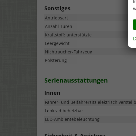
k
Sonstiges
w
Antriebsart
Anzahl Türen
Kraftstoff: unterstützte
D
Leergewicht
Nichtraucher-Fahrzeug
Polsterung
Serienausstattungen
Innen
Fahrer- und Beifahrersitz elektrisch verstell
Lenkrad beheizbar
LED-Ambientebeleuchtung
Sicherheit & Assistenz