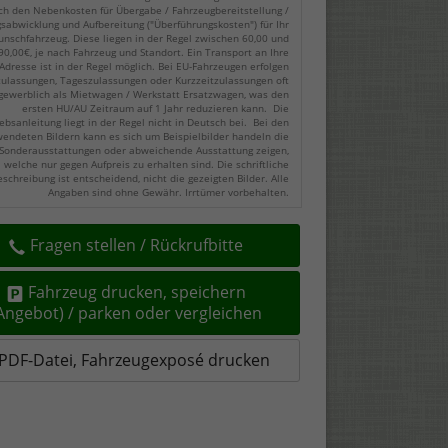
ch den Nebenkosten für Übergabe / Fahrzeugbereitstellung /
gsabwicklung und Aufbereitung ("Überführungskosten") für Ihr
nschfahrzeug. Diese liegen in der Regel zwischen 60,00 und
90,00€, je nach Fahrzeug und Standort. Ein Transport an Ihre
Adresse ist in der Regel möglich. Bei EU-Fahrzeugen erfolgen
zulassungen, Tageszulassungen oder Kurzzeitzulassungen oft
gewerblich als Mietwagen / Werkstatt Ersatzwagen, was den
ersten HU/AU Zeitraum auf 1 Jahr reduzieren kann. Die
ebsanleitung liegt in der Regel nicht in Deutsch bei. Bei den
endeten Bildern kann es sich um Beispielbilder handeln die
Sonderausstattungen oder abweichende Ausstattung zeigen,
welche nur gegen Aufpreis zu erhalten sind. Die schriftliche
eschreibung ist entscheidend, nicht die gezeigten Bilder. Alle
Angaben sind ohne Gewähr. Irrtümer vorbehalten.
Fragen stellen / Rückrufbitte
Fahrzeug drucken, speichern
(Angebot) / parken oder vergleichen
PDF-Datei, Fahrzeugexposé drucken