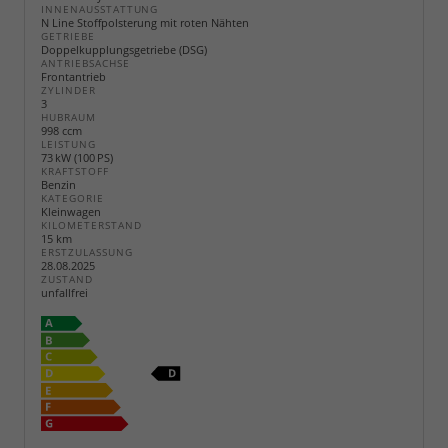
INNENAUSSTATTUNG
N Line Stoffpolsterung mit roten Nähten
GETRIEBE
Doppelkupplungsgetriebe (DSG)
ANTRIEBSACHSE
Frontantrieb
ZYLINDER
3
HUBRAUM
998 ccm
LEISTUNG
73 kW (100 PS)
KRAFTSTOFF
Benzin
KATEGORIE
Kleinwagen
KILOMETERSTAND
15 km
ERSTZULASSUNG
28.08.2025
ZUSTAND
unfallfrei