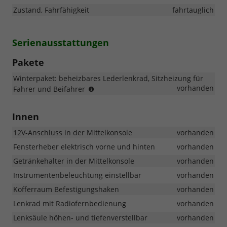
Zustand, Fahrfähigkeit
fahrtauglich
Serienausstattungen
Pakete
Winterpaket: beheizbares Lederlenkrad, Sitzheizung für
Serie
vorhanden
Fahrer und Beifahrer
GO!
Innen
12V-Anschluss in der Mittelkonsole
vorhanden
Fensterheber elektrisch vorne und hinten
vorhanden
Getränkehalter in der Mittelkonsole
vorhanden
Instrumentenbeleuchtung einstellbar
vorhanden
Kofferraum Befestigungshaken
vorhanden
Lenkrad mit Radiofernbedienung
vorhanden
Lenksäule höhen- und tiefenverstellbar
vorhanden