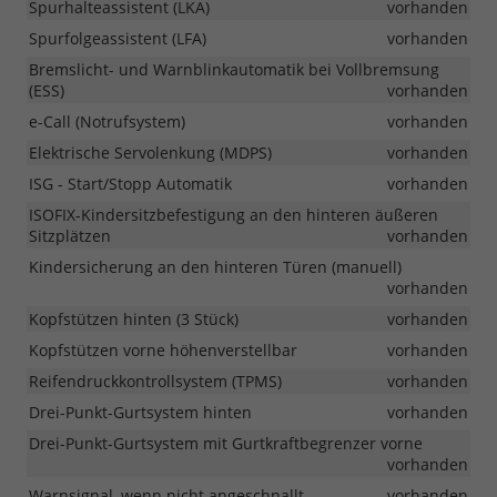
Spurhalteassistent (LKA)
vorhanden
Spurfolgeassistent (LFA)
vorhanden
Bremslicht- und Warnblinkautomatik bei Vollbremsung
(ESS)
vorhanden
e-Call (Notrufsystem)
vorhanden
Elektrische Servolenkung (MDPS)
vorhanden
ISG - Start/Stopp Automatik
vorhanden
ISOFIX-Kindersitzbefestigung an den hinteren äußeren
Sitzplätzen
vorhanden
Kindersicherung an den hinteren Türen (manuell)
vorhanden
Kopfstützen hinten (3 Stück)
vorhanden
Kopfstützen vorne höhenverstellbar
vorhanden
Reifendruckkontrollsystem (TPMS)
vorhanden
Drei-Punkt-Gurtsystem hinten
vorhanden
Drei-Punkt-Gurtsystem mit Gurtkraftbegrenzer vorne
vorhanden
Warnsignal, wenn nicht angeschnallt
vorhanden