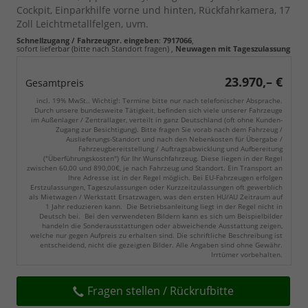
Cockpit, Einparkhilfe vorne und hinten, Rückfahrkamera, 17
Zoll Leichtmetallfelgen, uvm.
Schnellzugang / Fahrzeugnr. eingeben
:
7917066
,
sofort lieferbar (bitte nach Standort fragen)
,
Neuwagen mit Tageszulassung
23.970,– €
Gesamtpreis
incl. 19% MwSt.. Wichtig!: Termine bitte nur nach telefonischer Absprache.
Durch unsere bundesweite Tätigkeit, befinden sich viele unserer Fahrzeuge
im Außenlager / Zentrallager, verteilt in ganz Deutschland (oft ohne Kunden-
Zugang zur Besichtigung). Bitte fragen Sie vorab nach dem Fahrzeug /
Auslieferungs-Standort und nach den Nebenkosten für Übergabe /
Fahrzeugbereitstellung / Auftragsabwicklung und Aufbereitung
("Überführungskosten") für Ihr Wunschfahrzeug. Diese liegen in der Regel
zwischen 60,00 und 890,00€, je nach Fahrzeug und Standort. Ein Transport an
Ihre Adresse ist in der Regel möglich. Bei EU-Fahrzeugen erfolgen
Erstzulassungen, Tageszulassungen oder Kurzzeitzulassungen oft gewerblich
als Mietwagen / Werkstatt Ersatzwagen, was den ersten HU/AU Zeitraum auf
1 Jahr reduzieren kann. Die Betriebsanleitung liegt in der Regel nicht in
Deutsch bei. Bei den verwendeten Bildern kann es sich um Beispielbilder
handeln die Sonderausstattungen oder abweichende Ausstattung zeigen,
welche nur gegen Aufpreis zu erhalten sind. Die schriftliche Beschreibung ist
entscheidend, nicht die gezeigten Bilder. Alle Angaben sind ohne Gewähr.
Irrtümer vorbehalten.
Fragen stellen / Rückrufbitte