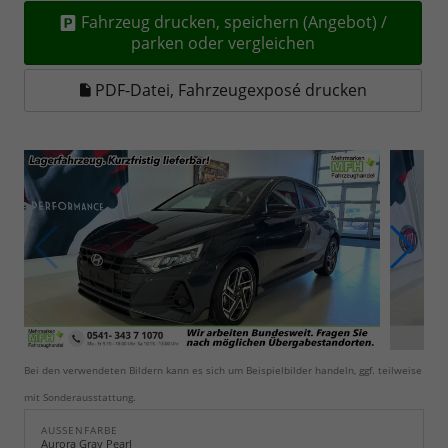
Fahrzeug drucken, speichern (Angebot) /
parken oder vergleichen
PDF-Datei, Fahrzeugexposé drucken
Bei den verwendeten Bildern kann es sich um Beispielbilder handeln, ggf. teilweise
mit Sonderausstattung.
AUSSENFARBE
Aurora Gray Pearl