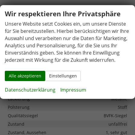
Wir respektieren Ihre Privatsphäre
Sonstiges
Antriebsart
Verbrennungsmotor (ICE)
Unsere Website setzt Cookies ein, um unsere Dienste
für Sie bereitzustellen. Hierbei berücksichtigen wir Ihre
Anzahl Sitzplätze
5
Auswahl und verarbeiten nur die Daten für Marketing,
Anzahl Türen
5-türig
Analytics und Personalisierung, für die Sie uns Ihr
Anzahl Vorbesitzer
1
Einverständnis geben. Sie können Ihre Einwilligung
Erstzulassung
28.08.2025
jederzeit mit Wirkung für die Zukunft widerrufen.
Garantiebeginn
28.08.2025
Garantiedauer
60 Monate
Alle akzeptieren
Einstellungen
Garantieleistung
Fahrzeuggarantie vom Hersteller
Datenschutzerklärung
Impressum
Kilometerstand
15
Lackierung
Metallic
Polsterung
Stoff
Qualitätssiegel
BVFK-Siegel
Zustand
unfallfrei
Zustand, Aussehen
1, sehr gut