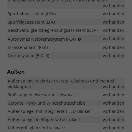
vorhanden
Spurhalteassistent (LKA)
vorhanden
Spurfolgeassistent (LFA)
vorhanden
Geschwindigkeitsbegrenzungsassistent (ISLA)
vorhanden
Erkennung
vorhanden
Autonomes Notbremssystem (FCA)
von
Insassenalarm (RSA)
vorhanden
Fahrzeugen,
Fußgängern
Notrufsystem (E-Call)
vorhanden
und
Radfahrern
Außen
Außenspiegel elektrisch verstell-, beheiz- und manuell
einklappbar
vorhanden
Stoßstangenleiste vorne schwarz
vorhanden
Getönte Front- und Windschutzscheibe
vorhanden
Außenspiegel mit integrierten LED-Blinker
vorhanden
Außenspiegel in Wagenfarbe lackiert
vorhanden
Kühlergrill glänzend schwarz
vorhanden