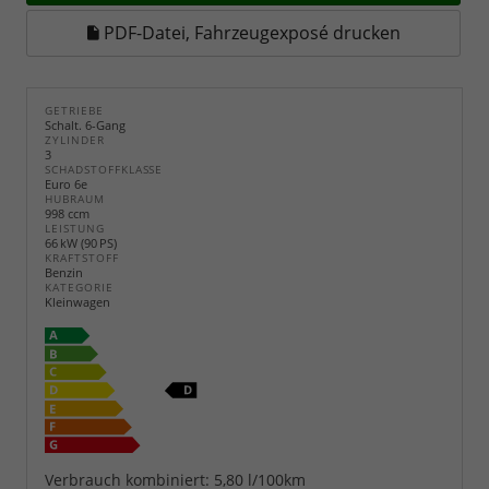
PDF-Datei, Fahrzeugexposé drucken
GETRIEBE
Schalt. 6-Gang
ZYLINDER
3
SCHADSTOFFKLASSE
Euro 6e
HUBRAUM
998 ccm
LEISTUNG
66 kW (90 PS)
KRAFTSTOFF
Benzin
KATEGORIE
Kleinwagen
Verbrauch kombiniert:
5,80 l/100km