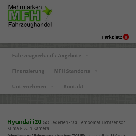
Parkplatz
0
Fahrzeugverkauf / Angebote
Finanzierung
MFH Standorte
Unternehmen
Kontakt
Hyundai i20
GO Lederlenkrad Tempomat Lichtsensor
Klima PDC h Kamera
Schnellzugang / Fahrzeugnr. eingeben
:
7905859
, unverbindliche Lieferzeit: