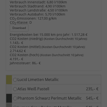
Verbrauch Innenstadt:
6,80 l/100km
Verbrauch Stadtrand:
4,90 l/100km
Verbrauch Landstraße:
4,50 l/100km
Verbrauch Autobahn:
5,70 l/100km
CO
-Emissionen:
127,00 g/km
2
CO
-Klasse:
D
2
Download
Energiekosten bei 15.000 km pro Jahr:
1.517,28 €
CO2 Kosten (niedrig)
:
(Kosten Durchschnitt 10 Jahre)
1.143,- €
CO2 Kosten (mittel)
:
(Kosten Durchschnitt 10 Jahre)
2.714,62 €
CO2 Kosten (hoch)
:
(Kosten Durchschnitt 10 Jahre)
4.191,- €
Jahressteuer:
86,- €
Lucid Limetten Metallic
Atlas Weiß Pastell
235,– €
Phantom Schwarz Perlmutt Metallic
545,– €