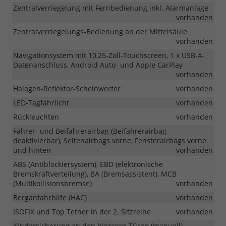
Zentralverriegelung mit Fernbedienung inkl. Alarmanlage
vorhanden
Zentralverriegelungs-Bedienung an der Mittelsäule
vorhanden
Navigationsystem mit 10,25-Zoll-Touchscreen, 1 x USB-A-
Datenanschluss, Android Auto- und Apple CarPlay
vorhanden
Halogen-Reflektor-Scheinwerfer
vorhanden
LED-Tagfahrlicht
vorhanden
Rückleuchten
vorhanden
Fahrer- und Beifahrerairbag (Beifahrerairbag
deaktivierbar), Seitenairbags vorne, Fensterairbags vorne
und hinten
vorhanden
ABS (Antiblockiersystem), EBD (elektronische
Bremskraftverteilung), BA (Bremsassistent), MCB
(Multikollisionsbremse)
vorhanden
Berganfahrhilfe (HAC)
vorhanden
ISOFIX und Top Tether in der 2. Sitzreihe
vorhanden
Kindersicherung an den hinteren Türen (manuell)