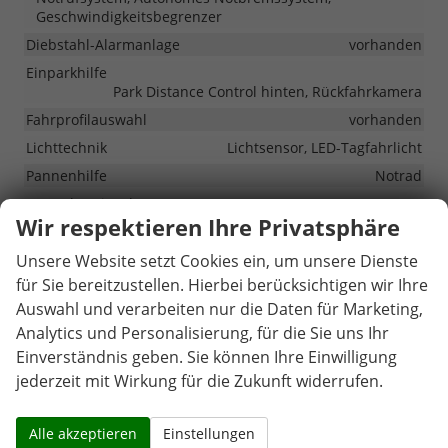
Geschwindigkeitsbegrenzer
Diebstahl-Alarmanlage
vorhanden
Einparkhilfe
Park Distance Control hinten, Rückfahrkamera
Fahrprofilauswahl
vorhanden
Lichttechnik
Lichtsensor, LED-Tagfahrlicht
Pannenhilfe
Notrad
Zentralverriegelung
Wir respektieren Ihre Privatsphäre
Zentralverriegelung, Zentralverriegelung mit
Funkfernbedienung
Unsere Website setzt Cookies ein, um unsere Dienste
für Sie bereitzustellen. Hierbei berücksichtigen wir Ihre
Außen
Auswahl und verarbeiten nur die Daten für Marketing,
Anhängerkupplung
Anhängerkupplung-Vorbereitung
Analytics und Personalisierung, für die Sie uns Ihr
Einverständnis geben. Sie können Ihre Einwilligung
Außenspiegel
Außenspiegel beheizbar, Außenspiegel elektrisch
jederzeit mit Wirkung für die Zukunft widerrufen.
verstellbar
Scheiben, Verglasung
Getönte Scheiben
Alle akzeptieren
Einstellungen