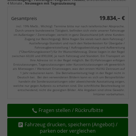
4 Monate
,
Neuwagen mit Tageszulassung
19.834,– €
Gesamtpreis
incl. 19% MwSt.. Wichtig!: Termine bitte nur nach telefonischer Absprache.
Durch unsere bundesweite Tätigkeit, befinden sich viele unserer Fahrzeuge
im Außenlager / Zentrallager, verteilt in ganz Deutschland (oft ohne Kunden-
Zugang zur Besichtigung). Bitte fragen Sie vorab nach dem Fahrzeug /
Auslieferungs-Standort und nach den Nebenkosten für Übergabe /
Fahrzeugbereitstellung / Auftragsabwicklung und Aufbereitung
("Überführungskosten") für Ihr Wunschfahrzeug. Diese liegen in der Regel
zwischen 60,00 und 890,00€, je nach Fahrzeug und Standort. Ein Transport an
Ihre Adresse ist in der Regel möglich. Bei EU-Fahrzeugen erfolgen
Erstzulassungen, Tageszulassungen oder Kurzzeitzulassungen oft gewerblich
als Mietwagen / Werkstatt Ersatzwagen, was den ersten HU/AU Zeitraum auf
1 Jahr reduzieren kann. Die Betriebsanleitung liegt in der Regel nicht in
Deutsch bei. Bei den verwendeten Bildern kann es sich um Beispielbilder
handeln die Sonderausstattungen oder abweichende Ausstattung zeigen,
welche nur gegen Aufpreis zu erhalten sind. Die schriftliche Beschreibung ist
entscheidend, nicht die gezeigten Bilder. Alle Angaben sind ohne Gewähr.
Irrtümer vorbehalten.
Fragen stellen / Rückrufbitte
Fahrzeug drucken, speichern (Angebot) /
parken oder vergleichen