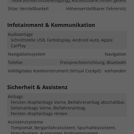
Isofix (Kindersitzbefestigung), Rücksitzbank hinten geteilt
Sitze: Verstellbarkeit
Höhenverstellbarer Fahrersitz
Infotainment & Kommunikation
Audioanlage
Schnittstelle USB, Farbdisplay, Android Auto, Apple
CarPlay
Navigationssystem
Navigation
Telefon
Freisprecheinrichtung, Bluetooth
Volldigitales Kombiinstrument (Virtual Cockpit)
vorhanden
Sicherheit & Assistenz
Airbags
Fenster-/Kopfairbags Vorne, Beifahrerairbag abschaltbar,
Seitenairbags Vorne, Beifahrerairbag,
Fenster-/Kopfairbags Hinten
Assistenzsysteme
Tempomat, Berganfahrassistent, Spurhalteassistent,
Notrufsystem, Autonomes Notbremssystem,