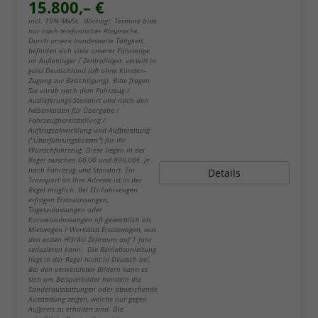
15.800,– €
incl. 19% MwSt.. Wichtig!: Termine bitte
nur nach telefonischer Absprache.
Durch unsere bundesweite Tätigkeit,
befinden sich viele unserer Fahrzeuge
im Außenlager / Zentrallager, verteilt in
ganz Deutschland (oft ohne Kunden-
Zugang zur Besichtigung). Bitte fragen
Sie vorab nach dem Fahrzeug /
Auslieferungs-Standort und nach den
Nebenkosten für Übergabe /
Fahrzeugbereitstellung /
Auftragsabwicklung und Aufbereitung
("Überführungskosten") für Ihr
Wunschfahrzeug. Diese liegen in der
Regel zwischen 60,00 und 890,00€, je
nach Fahrzeug und Standort. Ein
Details
Transport an Ihre Adresse ist in der
Regel möglich. Bei EU-Fahrzeugen
erfolgen Erstzulassungen,
Tageszulassungen oder
Kurzzeitzulassungen oft gewerblich als
Mietwagen / Werkstatt Ersatzwagen, was
den ersten HU/AU Zeitraum auf 1 Jahr
reduzieren kann. Die Betriebsanleitung
liegt in der Regel nicht in Deutsch bei.
Bei den verwendeten Bildern kann es
sich um Beispielbilder handeln die
Sonderausstattungen oder abweichende
Ausstattung zeigen, welche nur gegen
Aufpreis zu erhalten sind. Die