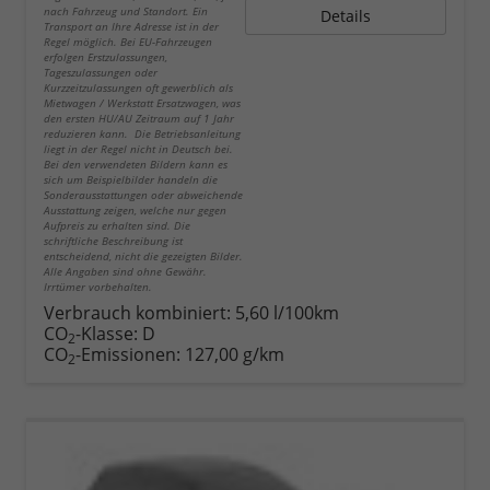
nach Fahrzeug und Standort. Ein
Details
Transport an Ihre Adresse ist in der
Regel möglich. Bei EU-Fahrzeugen
erfolgen Erstzulassungen,
Tageszulassungen oder
Kurzzeitzulassungen oft gewerblich als
Mietwagen / Werkstatt Ersatzwagen, was
den ersten HU/AU Zeitraum auf 1 Jahr
reduzieren kann. Die Betriebsanleitung
liegt in der Regel nicht in Deutsch bei.
Bei den verwendeten Bildern kann es
sich um Beispielbilder handeln die
Sonderausstattungen oder abweichende
Ausstattung zeigen, welche nur gegen
Aufpreis zu erhalten sind. Die
schriftliche Beschreibung ist
entscheidend, nicht die gezeigten Bilder.
Alle Angaben sind ohne Gewähr.
Irrtümer vorbehalten.
Verbrauch kombiniert:
5,60 l/100km
CO
-Klasse:
D
2
CO
-Emissionen:
127,00 g/km
2