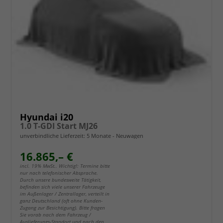
Hyundai i20
1.0 T-GDI Start MJ26
unverbindliche Lieferzeit:
5 Monate
Neuwagen
16.865,– €
incl. 19% MwSt.. Wichtig!: Termine bitte
nur nach telefonischer Absprache.
Durch unsere bundesweite Tätigkeit,
befinden sich viele unserer Fahrzeuge
im Außenlager / Zentrallager, verteilt in
ganz Deutschland (oft ohne Kunden-
Zugang zur Besichtigung). Bitte fragen
Sie vorab nach dem Fahrzeug /
Auslieferungs-Standort und nach den