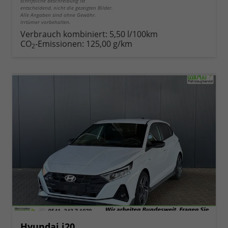
schriftliche Beschreibung ist
entscheidend, nicht die gezeigten Bilder.
Alle Angaben sind ohne Gewähr.
Irrtümer vorbehalten.
Verbrauch kombiniert:
5,50 l/100km
CO
-Emissionen:
125,00 g/km
2
Hyundai i20