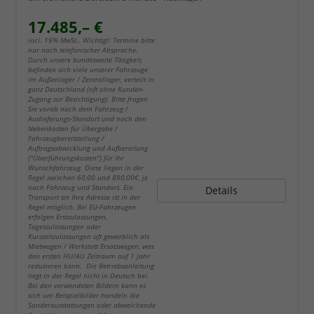
17.485,– €
incl. 19% MwSt.. Wichtig!: Termine bitte
nur nach telefonischer Absprache.
Durch unsere bundesweite Tätigkeit,
befinden sich viele unserer Fahrzeuge
im Außenlager / Zentrallager, verteilt in
ganz Deutschland (oft ohne Kunden-
Zugang zur Besichtigung). Bitte fragen
Sie vorab nach dem Fahrzeug /
Auslieferungs-Standort und nach den
Nebenkosten für Übergabe /
Fahrzeugbereitstellung /
Auftragsabwicklung und Aufbereitung
("Überführungskosten") für Ihr
Wunschfahrzeug. Diese liegen in der
Regel zwischen 60,00 und 890,00€, je
nach Fahrzeug und Standort. Ein
Details
Transport an Ihre Adresse ist in der
Regel möglich. Bei EU-Fahrzeugen
erfolgen Erstzulassungen,
Tageszulassungen oder
Kurzzeitzulassungen oft gewerblich als
Mietwagen / Werkstatt Ersatzwagen, was
den ersten HU/AU Zeitraum auf 1 Jahr
reduzieren kann. Die Betriebsanleitung
liegt in der Regel nicht in Deutsch bei.
Bei den verwendeten Bildern kann es
sich um Beispielbilder handeln die
Sonderausstattungen oder abweichende