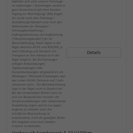
befinden sich viele unserer Fahrzeuge
im Außenlager / Zentrallager, verteilt in
ganz Deutschland (oft ohne Kunden-
Zugang zur Besichtigung). Bitte fragen
Sie vorab nach dem Fahrzeug /
Auslieferungs-Standort und nach den
Nebenkosten für Übergabe /
Fahrzeugbereitstellung /
Auftragsabwicklung und Aufbereitung
("Überführungskosten") für Ihr
Wunschfahrzeug. Diese liegen in der
Regel zwischen 60,00 und 890,00€, je
nach Fahrzeug und Standort. Ein
Details
Transport an Ihre Adresse ist in der
Regel möglich. Bei EU-Fahrzeugen
erfolgen Erstzulassungen,
Tageszulassungen oder
Kurzzeitzulassungen oft gewerblich als
Mietwagen / Werkstatt Ersatzwagen, was
den ersten HU/AU Zeitraum auf 1 Jahr
reduzieren kann. Die Betriebsanleitung
liegt in der Regel nicht in Deutsch bei.
Bei den verwendeten Bildern kann es
sich um Beispielbilder handeln die
Sonderausstattungen oder abweichende
Ausstattung zeigen, welche nur gegen
Aufpreis zu erhalten sind. Die
schriftliche Beschreibung ist
entscheidend, nicht die gezeigten Bilder.
Alle Angaben sind ohne Gewähr.
Irrtümer vorbehalten.