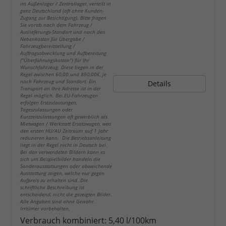
im Außenlager / Zentrallager, verteilt in
ganz Deutschland (oft ohne Kunden-
Zugang zur Besichtigung). Bitte fragen
Sie vorab nach dem Fahrzeug /
Auslieferungs-Standort und nach den
Nebenkosten für Übergabe /
Fahrzeugbereitstellung /
Auftragsabwicklung und Aufbereitung
("Überführungskosten") für Ihr
Wunschfahrzeug. Diese liegen in der
Regel zwischen 60,00 und 890,00€, je
nach Fahrzeug und Standort. Ein
Details
Transport an Ihre Adresse ist in der
Regel möglich. Bei EU-Fahrzeugen
erfolgen Erstzulassungen,
Tageszulassungen oder
Kurzzeitzulassungen oft gewerblich als
Mietwagen / Werkstatt Ersatzwagen, was
den ersten HU/AU Zeitraum auf 1 Jahr
reduzieren kann. Die Betriebsanleitung
liegt in der Regel nicht in Deutsch bei.
Bei den verwendeten Bildern kann es
sich um Beispielbilder handeln die
Sonderausstattungen oder abweichende
Ausstattung zeigen, welche nur gegen
Aufpreis zu erhalten sind. Die
schriftliche Beschreibung ist
entscheidend, nicht die gezeigten Bilder.
Alle Angaben sind ohne Gewähr.
Irrtümer vorbehalten.
Verbrauch kombiniert:
5,40 l/100km