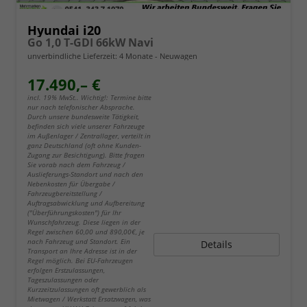
Hyundai i20
Go 1,0 T-GDI 66kW Navi
unverbindliche Lieferzeit:
4 Monate
Neuwagen
17.490,– €
incl. 19% MwSt.. Wichtig!: Termine bitte
nur nach telefonischer Absprache.
Durch unsere bundesweite Tätigkeit,
befinden sich viele unserer Fahrzeuge
im Außenlager / Zentrallager, verteilt in
ganz Deutschland (oft ohne Kunden-
Zugang zur Besichtigung). Bitte fragen
Sie vorab nach dem Fahrzeug /
Auslieferungs-Standort und nach den
Nebenkosten für Übergabe /
Fahrzeugbereitstellung /
Auftragsabwicklung und Aufbereitung
("Überführungskosten") für Ihr
Wunschfahrzeug. Diese liegen in der
Regel zwischen 60,00 und 890,00€, je
nach Fahrzeug und Standort. Ein
Details
Transport an Ihre Adresse ist in der
Regel möglich. Bei EU-Fahrzeugen
erfolgen Erstzulassungen,
Tageszulassungen oder
Kurzzeitzulassungen oft gewerblich als
Mietwagen / Werkstatt Ersatzwagen, was