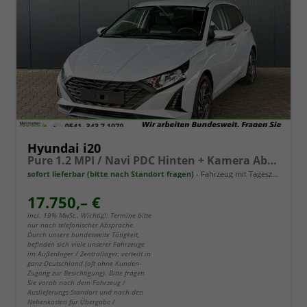
Hyundai i20
Pure 1.2 MPI / Navi PDC Hinten + Kamera Abgedunkelte Scheiben Tempomat Alu 16"
sofort lieferbar (bitte nach Standort fragen)
Fahrzeug mit Tageszulassung
17.750,– €
incl. 19% MwSt.. Wichtig!: Termine bitte
nur nach telefonischer Absprache.
Durch unsere bundesweite Tätigkeit,
befinden sich viele unserer Fahrzeuge
im Außenlager / Zentrallager, verteilt in
ganz Deutschland (oft ohne Kunden-
Zugang zur Besichtigung). Bitte fragen
Sie vorab nach dem Fahrzeug /
Auslieferungs-Standort und nach den
Nebenkosten für Übergabe /