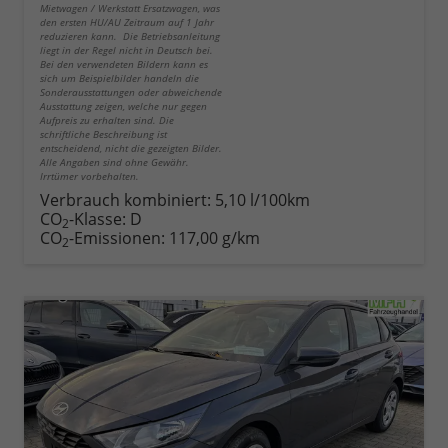
Mietwagen / Werkstatt Ersatzwagen, was
den ersten HU/AU Zeitraum auf 1 Jahr
reduzieren kann. Die Betriebsanleitung
liegt in der Regel nicht in Deutsch bei.
Bei den verwendeten Bildern kann es
sich um Beispielbilder handeln die
Sonderausstattungen oder abweichende
Ausstattung zeigen, welche nur gegen
Aufpreis zu erhalten sind. Die
schriftliche Beschreibung ist
entscheidend, nicht die gezeigten Bilder.
Alle Angaben sind ohne Gewähr.
Irrtümer vorbehalten.
Verbrauch kombiniert:
5,10 l/100km
CO
-Klasse:
D
2
CO
-Emissionen:
117,00 g/km
2