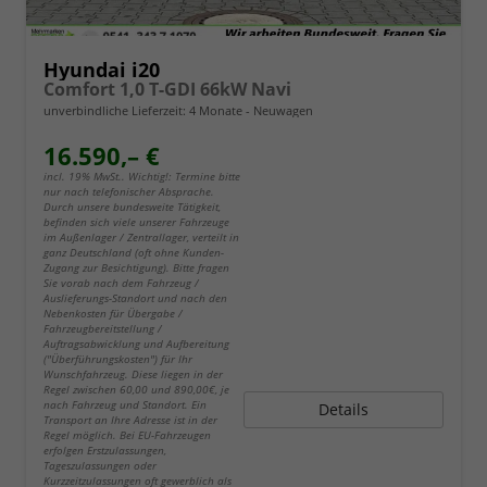
Hyundai i20
Comfort 1,0 T-GDI 66kW Navi
unverbindliche Lieferzeit:
4 Monate
Neuwagen
16.590,– €
incl. 19% MwSt.. Wichtig!: Termine bitte
nur nach telefonischer Absprache.
Durch unsere bundesweite Tätigkeit,
befinden sich viele unserer Fahrzeuge
im Außenlager / Zentrallager, verteilt in
ganz Deutschland (oft ohne Kunden-
Zugang zur Besichtigung). Bitte fragen
Sie vorab nach dem Fahrzeug /
Auslieferungs-Standort und nach den
Nebenkosten für Übergabe /
Fahrzeugbereitstellung /
Auftragsabwicklung und Aufbereitung
("Überführungskosten") für Ihr
Wunschfahrzeug. Diese liegen in der
Regel zwischen 60,00 und 890,00€, je
nach Fahrzeug und Standort. Ein
Details
Transport an Ihre Adresse ist in der
Regel möglich. Bei EU-Fahrzeugen
erfolgen Erstzulassungen,
Tageszulassungen oder
Kurzzeitzulassungen oft gewerblich als