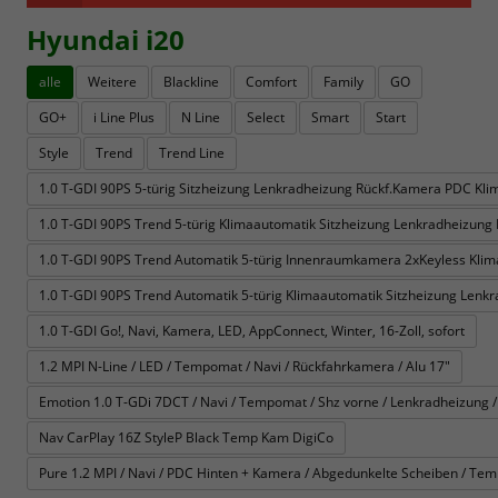
Hyundai i20
alle
Weitere
Blackline
Comfort
Family
GO
GO+
i Line Plus
N Line
Select
Smart
Start
Style
Trend
Trend Line
1.0 T-GDI 90PS 5-türig Sitzheizung Lenkradheizung Rückf.Kamera PDC K
1.0 T-GDI 90PS Trend 5-türig Klimaautomatik Sitzheizung Lenkradheizu
1.0 T-GDI 90PS Trend Automatik 5-türig Innenraumkamera 2xKeyless Kli
1.0 T-GDI 90PS Trend Automatik 5-türig Klimaautomatik Sitzheizung Le
1.0 T-GDI Go!, Navi, Kamera, LED, AppConnect, Winter, 16-Zoll, sofort
1.2 MPI N-Line / LED / Tempomat / Navi / Rückfahrkamera / Alu 17"
Emotion 1.0 T-GDi 7DCT / Navi / Tempomat / Shz vorne / Lenkradheizung / 
Nav CarPlay 16Z StyleP Black Temp Kam DigiCo
Pure 1.2 MPI / Navi / PDC Hinten + Kamera / Abgedunkelte Scheiben / Tem