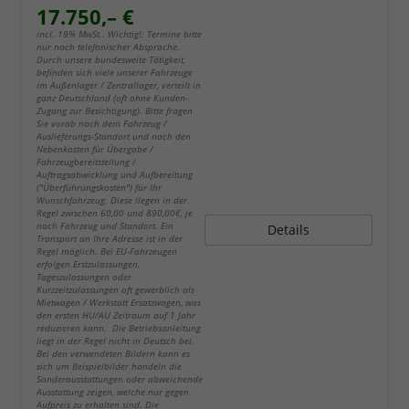
17.750,– €
incl. 19% MwSt.. Wichtig!: Termine bitte
nur nach telefonischer Absprache.
Durch unsere bundesweite Tätigkeit,
befinden sich viele unserer Fahrzeuge
im Außenlager / Zentrallager, verteilt in
ganz Deutschland (oft ohne Kunden-
Zugang zur Besichtigung). Bitte fragen
Sie vorab nach dem Fahrzeug /
Auslieferungs-Standort und nach den
Nebenkosten für Übergabe /
Fahrzeugbereitstellung /
Auftragsabwicklung und Aufbereitung
("Überführungskosten") für Ihr
Wunschfahrzeug. Diese liegen in der
Regel zwischen 60,00 und 890,00€, je
nach Fahrzeug und Standort. Ein
Details
Transport an Ihre Adresse ist in der
Regel möglich. Bei EU-Fahrzeugen
erfolgen Erstzulassungen,
Tageszulassungen oder
Kurzzeitzulassungen oft gewerblich als
Mietwagen / Werkstatt Ersatzwagen, was
den ersten HU/AU Zeitraum auf 1 Jahr
reduzieren kann. Die Betriebsanleitung
liegt in der Regel nicht in Deutsch bei.
Bei den verwendeten Bildern kann es
sich um Beispielbilder handeln die
Sonderausstattungen oder abweichende
Ausstattung zeigen, welche nur gegen
Aufpreis zu erhalten sind. Die