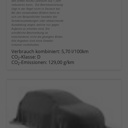
den ersten HU/AU Zeitraum auf 1 Jahr
reduzieren kann. Die Betriebsanleitung
liegt in der Regel nicht in Deutsch bei.
Bei den verwendeten Bildern kann es
sich um Beispielbilder handeln die
Sonderausstattungen oder abweichende
Ausstattung zeigen, welche nur gegen
Aufpreis zu erhalten sind. Die
schriftliche Beschreibung ist
entscheidend, nicht die gezeigten Bilder.
Alle Angaben sind ohne Gewähr.
Irrtümer vorbehalten.
Verbrauch kombiniert:
5,70 l/100km
CO
-Klasse:
D
2
CO
-Emissionen:
129,00 g/km
2