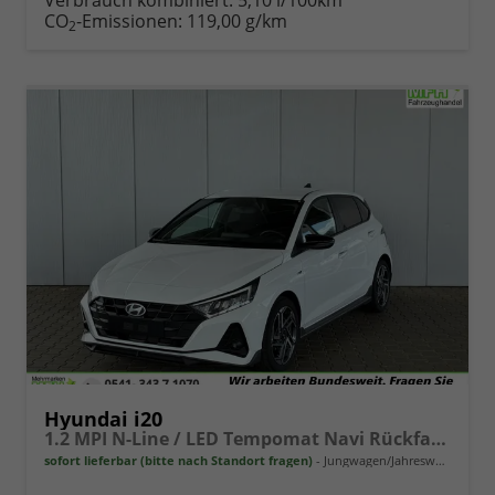
Verbrauch kombiniert:
5,10 l/100km
CO
-Emissionen:
119,00 g/km
2
Hyundai i20
1.2 MPI N-Line / LED Tempomat Navi Rückfahrkamera Alu 17"
sofort lieferbar (bitte nach Standort fragen)
Jungwagen/Jahreswagen