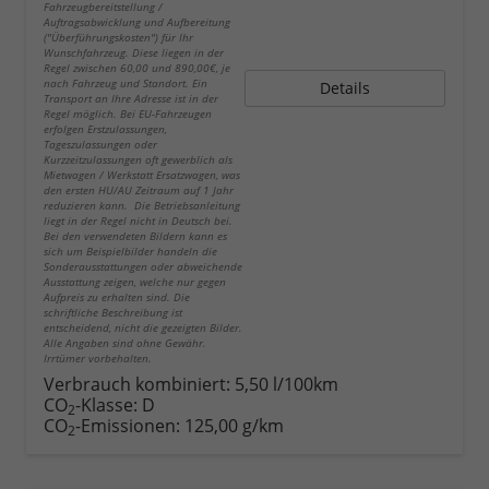
Fahrzeugbereitstellung /
Auftragsabwicklung und Aufbereitung
("Überführungskosten") für Ihr
Wunschfahrzeug. Diese liegen in der
Regel zwischen 60,00 und 890,00€, je
nach Fahrzeug und Standort. Ein
Details
Transport an Ihre Adresse ist in der
Regel möglich. Bei EU-Fahrzeugen
erfolgen Erstzulassungen,
Tageszulassungen oder
Kurzzeitzulassungen oft gewerblich als
Mietwagen / Werkstatt Ersatzwagen, was
den ersten HU/AU Zeitraum auf 1 Jahr
reduzieren kann. Die Betriebsanleitung
liegt in der Regel nicht in Deutsch bei.
Bei den verwendeten Bildern kann es
sich um Beispielbilder handeln die
Sonderausstattungen oder abweichende
Ausstattung zeigen, welche nur gegen
Aufpreis zu erhalten sind. Die
schriftliche Beschreibung ist
entscheidend, nicht die gezeigten Bilder.
Alle Angaben sind ohne Gewähr.
Irrtümer vorbehalten.
Verbrauch kombiniert:
5,50 l/100km
CO
-Klasse:
D
2
CO
-Emissionen:
125,00 g/km
2