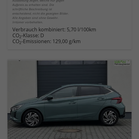
Ausstattung zeigen, welche nur gegen
Aufpreis zu erhalten sind. Die
schriftliche Beschreibung ist
entscheidend, nicht die gezeigten Bilder.
Alle Angaben sind ohne Gewähr.
Irrtümer vorbehalten.
Verbrauch kombiniert:
5,70 l/100km
CO
-Klasse:
D
2
CO
-Emissionen:
129,00 g/km
2