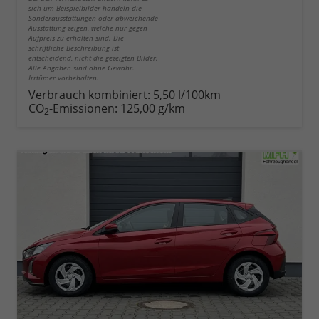
sich um Beispielbilder handeln die
Sonderausstattungen oder abweichende
Ausstattung zeigen, welche nur gegen
Aufpreis zu erhalten sind. Die
schriftliche Beschreibung ist
entscheidend, nicht die gezeigten Bilder.
Alle Angaben sind ohne Gewähr.
Irrtümer vorbehalten.
Verbrauch kombiniert:
5,50 l/100km
CO
-Emissionen:
125,00 g/km
2