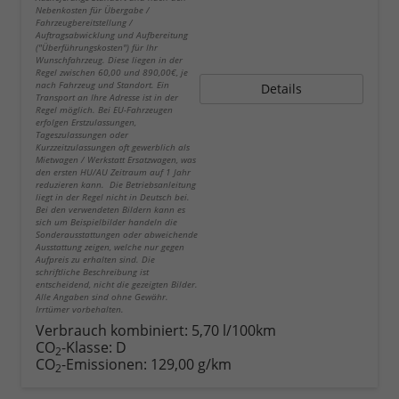
Nebenkosten für Übergabe /
Fahrzeugbereitstellung /
Auftragsabwicklung und Aufbereitung
("Überführungskosten") für Ihr
Wunschfahrzeug. Diese liegen in der
Regel zwischen 60,00 und 890,00€, je
nach Fahrzeug und Standort. Ein
Details
Transport an Ihre Adresse ist in der
Regel möglich. Bei EU-Fahrzeugen
erfolgen Erstzulassungen,
Tageszulassungen oder
Kurzzeitzulassungen oft gewerblich als
Mietwagen / Werkstatt Ersatzwagen, was
den ersten HU/AU Zeitraum auf 1 Jahr
reduzieren kann. Die Betriebsanleitung
liegt in der Regel nicht in Deutsch bei.
Bei den verwendeten Bildern kann es
sich um Beispielbilder handeln die
Sonderausstattungen oder abweichende
Ausstattung zeigen, welche nur gegen
Aufpreis zu erhalten sind. Die
schriftliche Beschreibung ist
entscheidend, nicht die gezeigten Bilder.
Alle Angaben sind ohne Gewähr.
Irrtümer vorbehalten.
Verbrauch kombiniert:
5,70 l/100km
CO
-Klasse:
D
2
CO
-Emissionen:
129,00 g/km
2