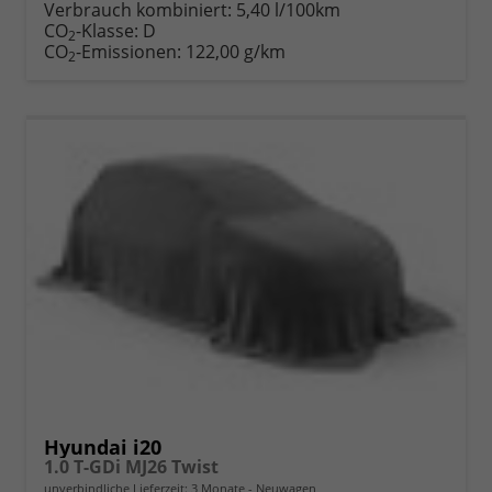
Verbrauch kombiniert:
5,40 l/100km
CO
-Klasse:
D
2
CO
-Emissionen:
122,00 g/km
2
Hyundai i20
1.0 T-GDi MJ26 Twist
unverbindliche Lieferzeit:
3 Monate
Neuwagen