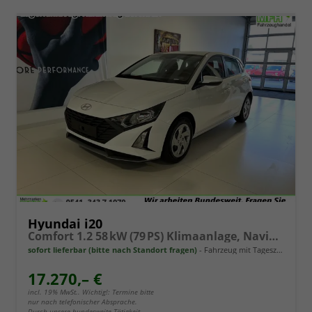
Hyundai i20
Comfort 1.2 58 kW (79 PS) Klimaanlage, Navigationssystem, Radio mit DAB, Apple CarPlay & Android Auto, Rückfahrkamera, Einparkhilfe hinten, Lichtsensor, Spurhalteassistent, Fernlichtassistent, Verkehrszeichenassistent uvm.
sofort lieferbar (bitte nach Standort fragen)
Fahrzeug mit Tageszulassung
17.270,– €
incl. 19% MwSt.. Wichtig!: Termine bitte
nur nach telefonischer Absprache.
Durch unsere bundesweite Tätigkeit,