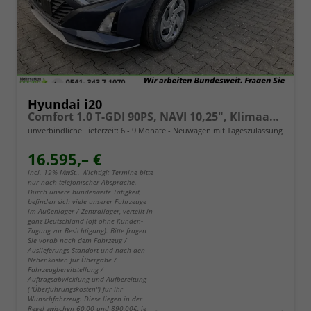
Hyundai i20
Comfort 1.0 T-GDI 90PS, NAVI 10,25", Klimaanlage, Parksensoren hinten, Rückfahrkamera, Tempomat, Lederlenkrad, Reserverad, Alarm, Armlehne, ZV mit Fernbedienung, Fernlichtassistent, 4x elektr. Fensterheber
unverbindliche Lieferzeit: 6 - 9 Monate
Neuwagen mit Tageszulassung
16.595,– €
incl. 19% MwSt.. Wichtig!: Termine bitte
nur nach telefonischer Absprache.
Durch unsere bundesweite Tätigkeit,
befinden sich viele unserer Fahrzeuge
im Außenlager / Zentrallager, verteilt in
ganz Deutschland (oft ohne Kunden-
Zugang zur Besichtigung). Bitte fragen
Sie vorab nach dem Fahrzeug /
Auslieferungs-Standort und nach den
Nebenkosten für Übergabe /
Fahrzeugbereitstellung /
Auftragsabwicklung und Aufbereitung
("Überführungskosten") für Ihr
Wunschfahrzeug. Diese liegen in der
Regel zwischen 60,00 und 890,00€, je