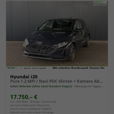
Hyundai i20
Pure 1.2 MPI / Navi PDC Hinten + Kamera Abgedunkelte Scheiben Tempomat Alu 16"
sofort lieferbar (bitte nach Standort fragen)
Fahrzeug mit Tageszulassung
17.750,– €
incl. 19% MwSt.. Wichtig!: Termine bitte
nur nach telefonischer Absprache.
Durch unsere bundesweite Tätigkeit,
befinden sich viele unserer Fahrzeuge