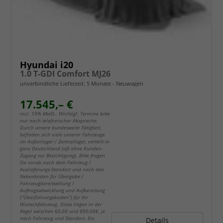
Hyundai i20
1.0 T-GDI Comfort MJ26
unverbindliche Lieferzeit:
5 Monate
Neuwagen
17.545,– €
incl. 19% MwSt.. Wichtig!: Termine bitte
nur nach telefonischer Absprache.
Durch unsere bundesweite Tätigkeit,
befinden sich viele unserer Fahrzeuge
im Außenlager / Zentrallager, verteilt in
ganz Deutschland (oft ohne Kunden-
Zugang zur Besichtigung). Bitte fragen
Sie vorab nach dem Fahrzeug /
Auslieferungs-Standort und nach den
Nebenkosten für Übergabe /
Fahrzeugbereitstellung /
Auftragsabwicklung und Aufbereitung
("Überführungskosten") für Ihr
Wunschfahrzeug. Diese liegen in der
Regel zwischen 60,00 und 890,00€, je
nach Fahrzeug und Standort. Ein
Details