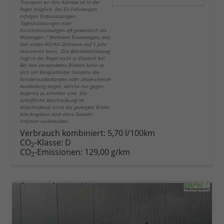
Transport an Ihre Adresse ist in der
Regel möglich. Bei EU-Fahrzeugen
erfolgen Erstzulassungen,
Tageszulassungen oder
Kurzzeitzulassungen oft gewerblich als
Mietwagen / Werkstatt Ersatzwagen, was
den ersten HU/AU Zeitraum auf 1 Jahr
reduzieren kann. Die Betriebsanleitung
liegt in der Regel nicht in Deutsch bei.
Bei den verwendeten Bildern kann es
sich um Beispielbilder handeln die
Sonderausstattungen oder abweichende
Ausstattung zeigen, welche nur gegen
Aufpreis zu erhalten sind. Die
schriftliche Beschreibung ist
entscheidend, nicht die gezeigten Bilder.
Alle Angaben sind ohne Gewähr.
Irrtümer vorbehalten.
Verbrauch kombiniert:
5,70 l/100km
CO
-Klasse:
D
2
CO
-Emissionen:
129,00 g/km
2