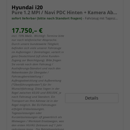
Hyundai i20
Pure 1.2 MPI / Navi PDC Hinten + Kamera Abgedunkelte Scheiben Tempomat Alu 16"
sofort lieferbar (bitte nach Standort fragen)
Fahrzeug mit Tageszulassung
17.750,– €
incl. 19% MwSt.. Wichtig!: Termine bitte
nur nach telefonischer Absprache.
Durch unsere bundesweite Tätigkeit,
befinden sich viele unserer Fahrzeuge
im Außenlager / Zentrallager, verteilt in
ganz Deutschland (oft ohne Kunden-
Zugang zur Besichtigung). Bitte fragen
Sie vorab nach dem Fahrzeug /
Auslieferungs-Standort und nach den
Nebenkosten für Übergabe /
Fahrzeugbereitstellung /
Auftragsabwicklung und Aufbereitung
("Überführungskosten") für Ihr
Wunschfahrzeug. Diese liegen in der
Regel zwischen 60,00 und 890,00€, je
nach Fahrzeug und Standort. Ein
Details
Transport an Ihre Adresse ist in der
Regel möglich. Bei EU-Fahrzeugen
erfolgen Erstzulassungen,
Tageszulassungen oder
Kurzzeitzulassungen oft gewerblich als
Mietwagen / Werkstatt Ersatzwagen, was
den ersten HU/AU Zeitraum auf 1 Jahr
reduzieren kann. Die Betriebsanleitung