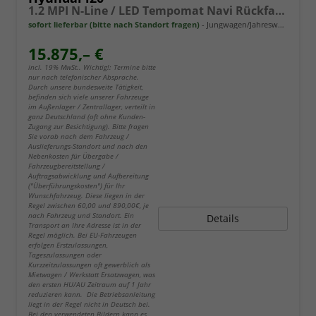
1.2 MPI N-Line / LED Tempomat Navi Rückfahrkamera Alu 17"
sofort lieferbar (bitte nach Standort fragen)
Jungwagen/Jahreswagen
15.875,– €
incl. 19% MwSt.. Wichtig!: Termine bitte
nur nach telefonischer Absprache.
Durch unsere bundesweite Tätigkeit,
befinden sich viele unserer Fahrzeuge
im Außenlager / Zentrallager, verteilt in
ganz Deutschland (oft ohne Kunden-
Zugang zur Besichtigung). Bitte fragen
Sie vorab nach dem Fahrzeug /
Auslieferungs-Standort und nach den
Nebenkosten für Übergabe /
Fahrzeugbereitstellung /
Auftragsabwicklung und Aufbereitung
("Überführungskosten") für Ihr
Wunschfahrzeug. Diese liegen in der
Regel zwischen 60,00 und 890,00€, je
nach Fahrzeug und Standort. Ein
Details
Transport an Ihre Adresse ist in der
Regel möglich. Bei EU-Fahrzeugen
erfolgen Erstzulassungen,
Tageszulassungen oder
Kurzzeitzulassungen oft gewerblich als
Mietwagen / Werkstatt Ersatzwagen, was
den ersten HU/AU Zeitraum auf 1 Jahr
reduzieren kann. Die Betriebsanleitung
liegt in der Regel nicht in Deutsch bei.
Bei den verwendeten Bildern kann es