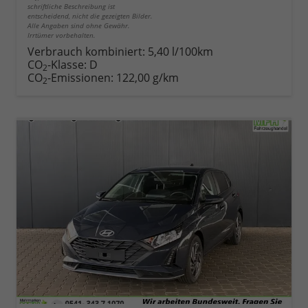
schriftliche Beschreibung ist
entscheidend, nicht die gezeigten Bilder.
Alle Angaben sind ohne Gewähr.
Irrtümer vorbehalten.
Verbrauch kombiniert:
5,40 l/100km
CO
-Klasse:
D
2
CO
-Emissionen:
122,00 g/km
2