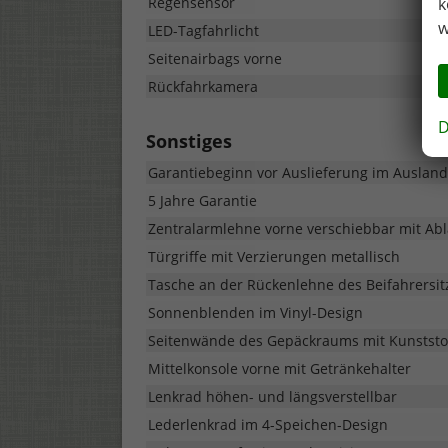
Regensensor
k
w
LED-Tagfahrlicht
Seitenairbags vorne
Rückfahrkamera
D
Sonstiges
Garantiebeginn vor Auslieferung im Ausland
5 Jahre Garantie
Zentralarmlehne vorne verschiebbar mit Ab
Türgriffe mit Verzierungen metallisch
Tasche an der Rückenlehne des Beifahrersit
Sonnenblenden im Vinyl-Design
Seitenwände des Gepäckraums mit Kunststo
Mittelkonsole vorne mit Getränkehalter
Lenkrad höhen- und längsverstellbar
Lederlenkrad im 4-Speichen-Design