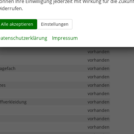
önnen Ihre Einwilligung jederzeit mit Wirkung für die Zukunf
vorhanden
iderrufen.
vorhanden
vorhanden
Alle akzeptieren
Einstellungen
vorhanden
atenschutzerklärung
Impressum
vorhanden
vorhanden
lagefach
vorhanden
vorhanden
zes
vorhanden
vorhanden
ffverkleidung
vorhanden
vorhanden
vorhanden
vorhanden