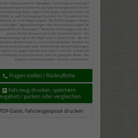
ch den Nebenkosten für Übergabe / Fahrzeugbereitstellung /
gsabwicklung und Aufbereitung ("Überführungskosten") für Ihr
nschfahrzeug. Diese liegen in der Regel zwischen 60,00 und
90,00€, je nach Fahrzeug und Standort. Ein Transport an Ihre
Adresse ist in der Regel möglich. Bei EU-Fahrzeugen erfolgen
zulassungen, Tageszulassungen oder Kurzzeitzulassungen oft
gewerblich als Mietwagen / Werkstatt Ersatzwagen, was den
ersten HU/AU Zeitraum auf 1 Jahr reduzieren kann. Die
ebsanleitung liegt in der Regel nicht in Deutsch bei. Bei den
endeten Bildern kann es sich um Beispielbilder handeln die
Sonderausstattungen oder abweichende Ausstattung zeigen,
welche nur gegen Aufpreis zu erhalten sind. Die schriftliche
eschreibung ist entscheidend, nicht die gezeigten Bilder. Alle
Angaben sind ohne Gewähr. Irrtümer vorbehalten.
Fragen stellen / Rückrufbitte
Fahrzeug drucken, speichern
(Angebot) / parken oder vergleichen
PDF-Datei, Fahrzeugexposé drucken