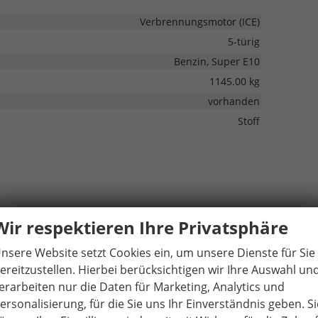
Verbrennungsmotor (ICE)
5-türig
Benzin, Super E10
1145.00 kg
vorhanden
Stoff
vorhanden
Wir respektieren Ihre Privatsphäre
vorhanden
nsere Website setzt Cookies ein, um unsere Dienste für Sie
ereitzustellen. Hierbei berücksichtigen wir Ihre Auswahl un
erarbeiten nur die Daten für Marketing, Analytics und
vorhanden
ersonalisierung, für die Sie uns Ihr Einverständnis geben. Si