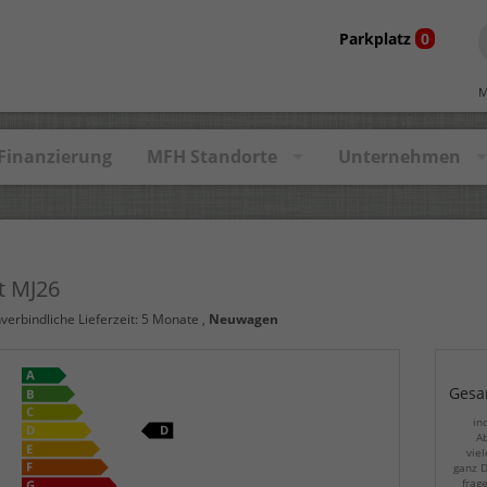
Parkplatz
0
M
Finanzierung
MFH Standorte
Unternehmen
t MJ26
nverbindliche Lieferzeit:
5 Monate
,
Neuwagen
Gesa
in
Ab
viel
ganz D
frag