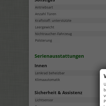
Antriebsart
Anzahl Türen
Kraftstoff: unterstützte
Leergewicht
Nichtraucher-Fahrzeug
Polsterung
Serienausstattungen
Innen
Lenkrad beheizbar
Klimaautomatik
U
b
Sicherheit & Assistenz
v
Lichtsensor
P