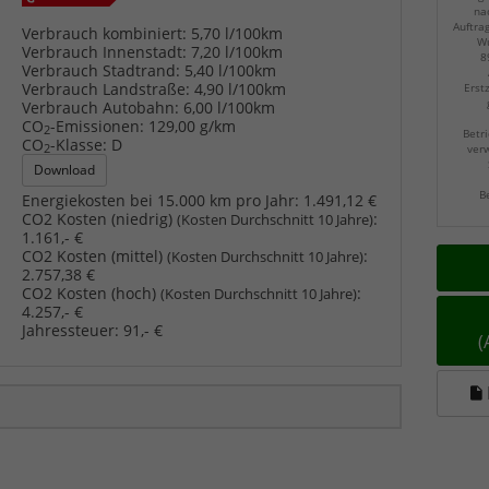
na
Auftra
Verbrauch kombiniert:
5,70 l/100km
Wu
Verbrauch Innenstadt:
7,20 l/100km
8
Verbrauch Stadtrand:
5,40 l/100km
Verbrauch Landstraße:
4,90 l/100km
Erst
Verbrauch Autobahn:
6,00 l/100km
CO
-Emissionen:
129,00 g/km
2
Betri
CO
-Klasse:
D
2
verw
Download
B
Energiekosten bei 15.000 km pro Jahr:
1.491,12 €
CO2 Kosten (niedrig)
:
(Kosten Durchschnitt 10 Jahre)
1.161,- €
CO2 Kosten (mittel)
:
(Kosten Durchschnitt 10 Jahre)
2.757,38 €
CO2 Kosten (hoch)
:
(Kosten Durchschnitt 10 Jahre)
4.257,- €
Jahressteuer:
91,- €