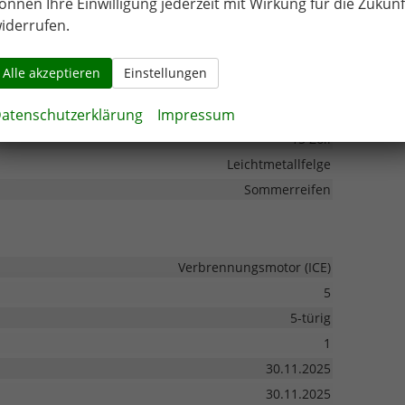
önnen Ihre Einwilligung jederzeit mit Wirkung für die Zukunf
iderrufen.
Frontantrieb
Alle akzeptieren
Einstellungen
atenschutzerklärung
Impressum
isches Stabilitäts-Programm (ESP), Reifendruckkontrolle
15 Zoll
Leichtmetallfelge
Sommerreifen
Verbrennungsmotor (ICE)
5
5-türig
1
30.11.2025
30.11.2025