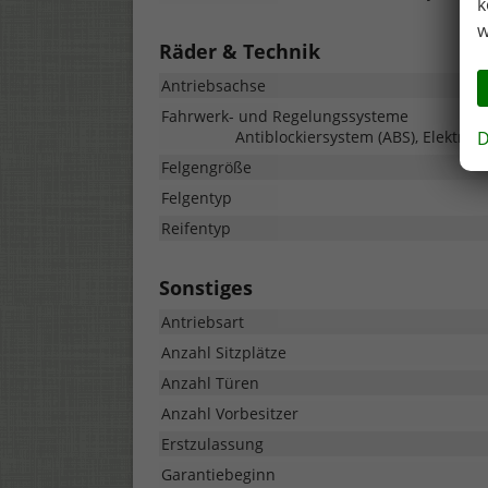
k
w
Räder & Technik
Antriebsachse
Fahrwerk- und Regelungssysteme
D
Antiblockiersystem (ABS), Elektron
Felgengröße
Felgentyp
Reifentyp
Sonstiges
Antriebsart
Anzahl Sitzplätze
Anzahl Türen
Anzahl Vorbesitzer
Erstzulassung
Garantiebeginn