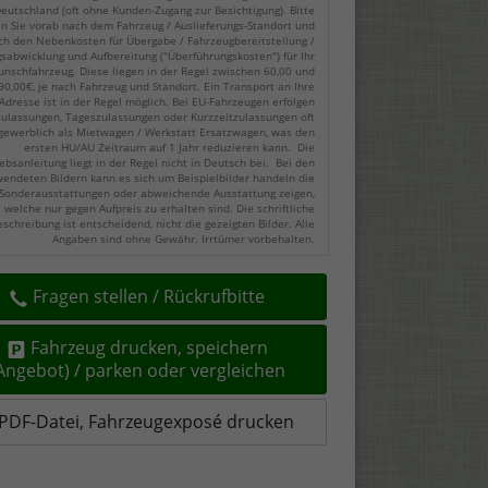
eutschland (oft ohne Kunden-Zugang zur Besichtigung). Bitte
en Sie vorab nach dem Fahrzeug / Auslieferungs-Standort und
ch den Nebenkosten für Übergabe / Fahrzeugbereitstellung /
gsabwicklung und Aufbereitung ("Überführungskosten") für Ihr
nschfahrzeug. Diese liegen in der Regel zwischen 60,00 und
90,00€, je nach Fahrzeug und Standort. Ein Transport an Ihre
Adresse ist in der Regel möglich. Bei EU-Fahrzeugen erfolgen
zulassungen, Tageszulassungen oder Kurzzeitzulassungen oft
gewerblich als Mietwagen / Werkstatt Ersatzwagen, was den
ersten HU/AU Zeitraum auf 1 Jahr reduzieren kann. Die
ebsanleitung liegt in der Regel nicht in Deutsch bei. Bei den
endeten Bildern kann es sich um Beispielbilder handeln die
Sonderausstattungen oder abweichende Ausstattung zeigen,
welche nur gegen Aufpreis zu erhalten sind. Die schriftliche
eschreibung ist entscheidend, nicht die gezeigten Bilder. Alle
Angaben sind ohne Gewähr. Irrtümer vorbehalten.
Fragen stellen / Rückrufbitte
Fahrzeug drucken, speichern
(Angebot) / parken oder vergleichen
PDF-Datei, Fahrzeugexposé drucken