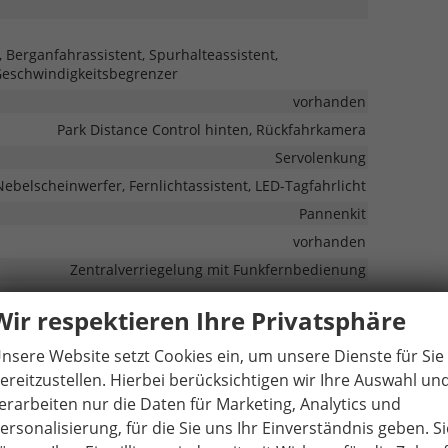
 Berganfahrassistent, Spurhalteassistent,
Geschwindigkeitsbegrenzer
vorhanden
Park Distance Control hinten, Rückfahrkamera
Servolenkung
Nebelscheinwerfer, Fernlichtassistent, LED-Tagfahrlicht
Pannenkit
vorhanden
Zentralverriegelung mit Funkfernbedienung
Wir respektieren Ihre Privatsphäre
nsere Website setzt Cookies ein, um unsere Dienste für Sie
spiegel beheizbar, Außenspiegel elektrisch
ereitzustellen. Hierbei berücksichtigen wir Ihre Auswahl un
erarbeiten nur die Daten für Marketing, Analytics und
ersonalisierung, für die Sie uns Ihr Einverständnis geben. Si
 (Heckscheibe und hintere Seitenscheiben abgedunkelt)