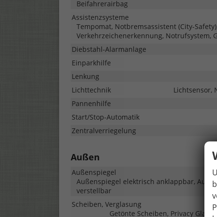
Beifahrerairbag
Assistenzsysteme
Tempomat, Notbremsassistent (City-Safety),
Verkehrzeichenerkennung, Notrufsystem, 
Diebstahl-Alarmanlage
Einparkhilfe
Lenkung
Lichttechnik
Lichtsensor, 
Pannenhilfe
Start/Stop-Automatik
Zentralverriegelung
Außen
U
Außenspiegel
Außenspiegel elektrisch anklappbar, Außen
b
verstellbar
v
Scheiben, Verglasung
P
Getönte Scheiben, Privacy Glass