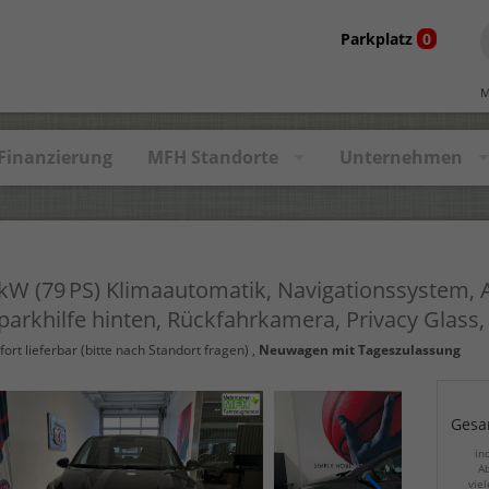
Parkplatz
0
M
Finanzierung
MFH Standorte
Unternehmen
kW (79 PS) Klimaautomatik, Navigationssystem, 
parkhilfe hinten, Rückfahrkamera, Privacy Glass,
fort lieferbar (bitte nach Standort fragen)
,
Neuwagen mit Tageszulassung
Gesa
in
Ab
viel