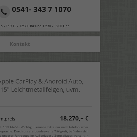
0541- 343 7 1070
o - Fr 9:15 - 12:30 Uhr und 13:30 - 18:00 Uhr
Kontakt
Apple CarPlay & Android Auto,
 15" Leichtmetallfelgen, uvm.
18.270,– €
mtpreis
cl. 19% MwSt.. Wichtig!: Termine bitte nur nach telefonischer
sprache. Durch unsere bundesweite Tätigkeit, befinden sich
e unserer Fahrzeuge im Außenlager / Zentrallager, verteilt in