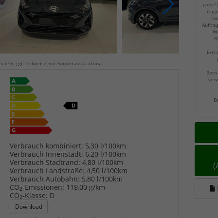
ganz D
frag
na
Auftra
Wu
8
Erst
ndeln, ggf. teilweise mit Sonderausstattung.
Betri
verw
B
Verbrauch kombiniert:
5,30 l/100km
Verbrauch Innenstadt:
6,20 l/100km
Verbrauch Stadtrand:
4,80 l/100km
Verbrauch Landstraße:
4,50 l/100km
Verbrauch Autobahn:
5,80 l/100km
CO
-Emissionen:
119,00 g/km
2
CO
-Klasse:
D
2
Download