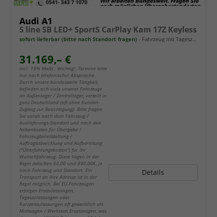
Audi A1
S line SB LED+ SportS CarPlay Kam 17Z Keyless
sofort lieferbar (bitte nach Standort fragen)
Fahrzeug mit Tageszulassung
31.169,– €
incl. 19% MwSt.. Wichtig!: Termine bitte
nur nach telefonischer Absprache.
Durch unsere bundesweite Tätigkeit,
befinden sich viele unserer Fahrzeuge
im Außenlager / Zentrallager, verteilt in
ganz Deutschland (oft ohne Kunden-
Zugang zur Besichtigung). Bitte fragen
Sie vorab nach dem Fahrzeug /
Auslieferungs-Standort und nach den
Nebenkosten für Übergabe /
Fahrzeugbereitstellung /
Auftragsabwicklung und Aufbereitung
("Überführungskosten") für Ihr
Wunschfahrzeug. Diese liegen in der
Regel zwischen 60,00 und 890,00€, je
nach Fahrzeug und Standort. Ein
Details
Transport an Ihre Adresse ist in der
Regel möglich. Bei EU-Fahrzeugen
erfolgen Erstzulassungen,
Tageszulassungen oder
Kurzzeitzulassungen oft gewerblich als
Mietwagen / Werkstatt Ersatzwagen, was