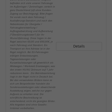
befinden sich viele unserer Fahrzeuge
im Außenlager / Zentrallager, verteilt in
ganz Deutschland (oft ohne Kunden-
Zugang zur Besichtigung). Bitte fragen
Sie vorab nach dem Fahrzeug /
Auslieferungs-Standort und nach den
Nebenkosten für Übergabe /
Fahrzeugbereitstellung /
Auftragsabwicklung und Aufbereitung
("Überführungskosten") für Ihr
Wunschfahrzeug. Diese liegen in der
Regel zwischen 60,00 und 890,00€, je
nach Fahrzeug und Standort. Ein
Details
Transport an Ihre Adresse ist in der
Regel möglich. Bei EU-Fahrzeugen
erfolgen Erstzulassungen,
Tageszulassungen oder
Kurzzeitzulassungen oft gewerblich als
Mietwagen / Werkstatt Ersatzwagen, was
den ersten HU/AU Zeitraum auf 1 Jahr
reduzieren kann. Die Betriebsanleitung
liegt in der Regel nicht in Deutsch bei.
Bei den verwendeten Bildern kann es
sich um Beispielbilder handeln die
Sonderausstattungen oder abweichende
Ausstattung zeigen, welche nur gegen
Aufpreis zu erhalten sind. Die
schriftliche Beschreibung ist
entscheidend, nicht die gezeigten Bilder.
Alle Angaben sind ohne Gewähr.
Irrtümer vorbehalten.