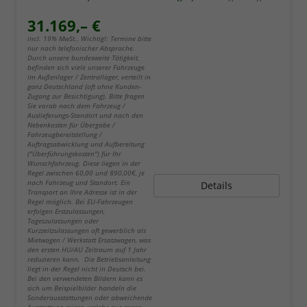
31.169,– €
incl. 19% MwSt.. Wichtig!: Termine bitte
nur nach telefonischer Absprache.
Durch unsere bundesweite Tätigkeit,
befinden sich viele unserer Fahrzeuge
im Außenlager / Zentrallager, verteilt in
ganz Deutschland (oft ohne Kunden-
Zugang zur Besichtigung). Bitte fragen
Sie vorab nach dem Fahrzeug /
Auslieferungs-Standort und nach den
Nebenkosten für Übergabe /
Fahrzeugbereitstellung /
Auftragsabwicklung und Aufbereitung
("Überführungskosten") für Ihr
Wunschfahrzeug. Diese liegen in der
Regel zwischen 60,00 und 890,00€, je
nach Fahrzeug und Standort. Ein
Details
Transport an Ihre Adresse ist in der
Regel möglich. Bei EU-Fahrzeugen
erfolgen Erstzulassungen,
Tageszulassungen oder
Kurzzeitzulassungen oft gewerblich als
Mietwagen / Werkstatt Ersatzwagen, was
den ersten HU/AU Zeitraum auf 1 Jahr
reduzieren kann. Die Betriebsanleitung
liegt in der Regel nicht in Deutsch bei.
Bei den verwendeten Bildern kann es
sich um Beispielbilder handeln die
Sonderausstattungen oder abweichende
Ausstattung zeigen, welche nur gegen