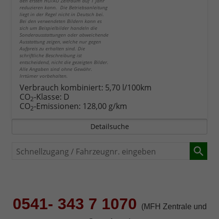
den ersten HU/AU Zeitraum auf 1 Jahr
reduzieren kann. Die Betriebsanleitung
liegt in der Regel nicht in Deutsch bei.
Bei den verwendeten Bildern kann es
sich um Beispielbilder handeln die
Sonderausstattungen oder abweichende
Ausstattung zeigen, welche nur gegen
Aufpreis zu erhalten sind. Die
schriftliche Beschreibung ist
entscheidend, nicht die gezeigten Bilder.
Alle Angaben sind ohne Gewähr.
Irrtümer vorbehalten.
Verbrauch kombiniert:
5,70 l/100km
CO
-Klasse:
D
2
CO
-Emissionen:
128,00 g/km
2
Detailsuche
Schnellzugang
/
Fahrzeugnr.
eingeben
0541- 343 7 1070
(MFH Zentrale und