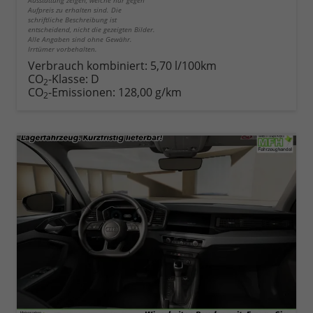
Aufpreis zu erhalten sind. Die
schriftliche Beschreibung ist
entscheidend, nicht die gezeigten Bilder.
Alle Angaben sind ohne Gewähr.
Irrtümer vorbehalten.
Verbrauch kombiniert:
5,70 l/100km
CO
-Klasse:
D
2
CO
-Emissionen:
128,00 g/km
2