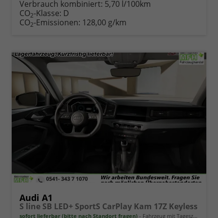
Verbrauch kombiniert:
5,70 l/100km
CO
-Klasse:
D
2
CO
-Emissionen:
128,00 g/km
2
Audi A1
S line SB LED+ SportS CarPlay Kam 17Z Keyless
sofort lieferbar (bitte nach Standort fragen)
Fahrzeug mit Tageszulassung