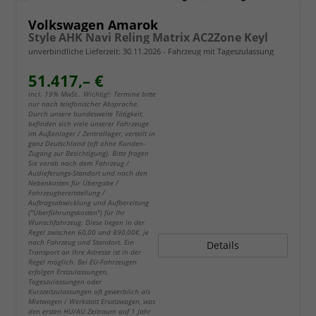
Volkswagen Amarok
Style AHK Navi Reling Matrix AC2Zone Keyl
unverbindliche Lieferzeit:
30.11.2026
Fahrzeug mit Tageszulassung
51.417,– €
incl. 19% MwSt.. Wichtig!: Termine bitte
nur nach telefonischer Absprache.
Durch unsere bundesweite Tätigkeit,
befinden sich viele unserer Fahrzeuge
im Außenlager / Zentrallager, verteilt in
ganz Deutschland (oft ohne Kunden-
Zugang zur Besichtigung). Bitte fragen
Sie vorab nach dem Fahrzeug /
Auslieferungs-Standort und nach den
Nebenkosten für Übergabe /
Fahrzeugbereitstellung /
Auftragsabwicklung und Aufbereitung
("Überführungskosten") für Ihr
Wunschfahrzeug. Diese liegen in der
Regel zwischen 60,00 und 890,00€, je
nach Fahrzeug und Standort. Ein
Details
Transport an Ihre Adresse ist in der
Regel möglich. Bei EU-Fahrzeugen
erfolgen Erstzulassungen,
Tageszulassungen oder
Kurzzeitzulassungen oft gewerblich als
Mietwagen / Werkstatt Ersatzwagen, was
den ersten HU/AU Zeitraum auf 1 Jahr