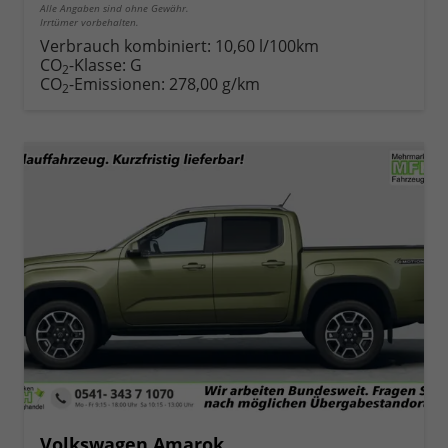
Alle Angaben sind ohne Gewähr.
Irrtümer vorbehalten.
Verbrauch kombiniert:
10,60 l/100km
CO
-Klasse:
G
2
CO
-Emissionen:
278,00 g/km
2
Volkswagen Amarok