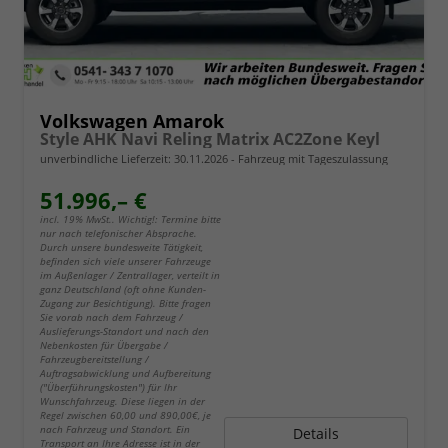
Volkswagen Amarok
Style AHK Navi Reling Matrix AC2Zone Keyl
unverbindliche Lieferzeit:
30.11.2026
Fahrzeug mit Tageszulassung
51.996,– €
incl. 19% MwSt.. Wichtig!: Termine bitte
nur nach telefonischer Absprache.
Durch unsere bundesweite Tätigkeit,
befinden sich viele unserer Fahrzeuge
im Außenlager / Zentrallager, verteilt in
ganz Deutschland (oft ohne Kunden-
Zugang zur Besichtigung). Bitte fragen
Sie vorab nach dem Fahrzeug /
Auslieferungs-Standort und nach den
Nebenkosten für Übergabe /
Fahrzeugbereitstellung /
Auftragsabwicklung und Aufbereitung
("Überführungskosten") für Ihr
Wunschfahrzeug. Diese liegen in der
Regel zwischen 60,00 und 890,00€, je
nach Fahrzeug und Standort. Ein
Details
Transport an Ihre Adresse ist in der