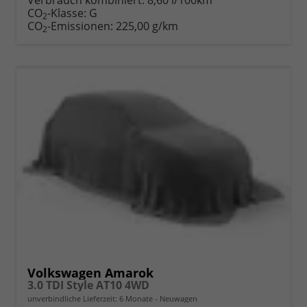
Verbrauch kombiniert:
8,60 l/100km
CO
-Klasse:
G
2
CO
-Emissionen:
225,00 g/km
2
Volkswagen Amarok
3.0 TDI Style AT10 4WD
unverbindliche Lieferzeit:
6 Monate
Neuwagen