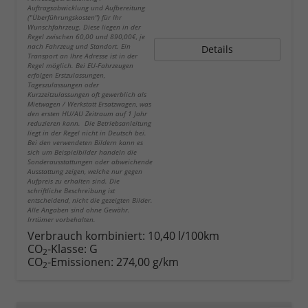
Auftragsabwicklung und Aufbereitung
("Überführungskosten") für Ihr
Wunschfahrzeug. Diese liegen in der
Regel zwischen 60,00 und 890,00€, je
nach Fahrzeug und Standort. Ein
Details
Transport an Ihre Adresse ist in der
Regel möglich. Bei EU-Fahrzeugen
erfolgen Erstzulassungen,
Tageszulassungen oder
Kurzzeitzulassungen oft gewerblich als
Mietwagen / Werkstatt Ersatzwagen, was
den ersten HU/AU Zeitraum auf 1 Jahr
reduzieren kann. Die Betriebsanleitung
liegt in der Regel nicht in Deutsch bei.
Bei den verwendeten Bildern kann es
sich um Beispielbilder handeln die
Sonderausstattungen oder abweichende
Ausstattung zeigen, welche nur gegen
Aufpreis zu erhalten sind. Die
schriftliche Beschreibung ist
entscheidend, nicht die gezeigten Bilder.
Alle Angaben sind ohne Gewähr.
Irrtümer vorbehalten.
Verbrauch kombiniert:
10,40 l/100km
CO
-Klasse:
G
2
CO
-Emissionen:
274,00 g/km
2