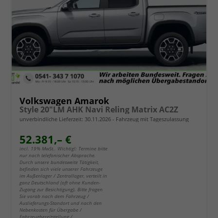
Volkswagen Amarok
Style 20"LM AHK Navi Reling Matrix AC2Z
unverbindliche Lieferzeit:
30.11.2026
Fahrzeug mit Tageszulassung
52.381,– €
incl. 19% MwSt.. Wichtig!: Termine bitte
nur nach telefonischer Absprache.
Durch unsere bundesweite Tätigkeit,
befinden sich viele unserer Fahrzeuge
im Außenlager / Zentrallager, verteilt in
ganz Deutschland (oft ohne Kunden-
Zugang zur Besichtigung). Bitte fragen
Sie vorab nach dem Fahrzeug /
Auslieferungs-Standort und nach den
Nebenkosten für Übergabe /
Fahrzeugbereitstellung /