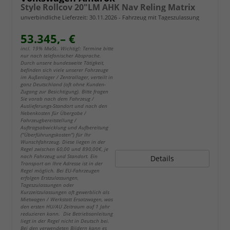
Style Rollcov 20"LM AHK Nav Reling Matrix
unverbindliche Lieferzeit:
30.11.2026
Fahrzeug mit Tageszulassung
53.345,– €
incl. 19% MwSt.. Wichtig!: Termine bitte
nur nach telefonischer Absprache.
Durch unsere bundesweite Tätigkeit,
befinden sich viele unserer Fahrzeuge
im Außenlager / Zentrallager, verteilt in
ganz Deutschland (oft ohne Kunden-
Zugang zur Besichtigung). Bitte fragen
Sie vorab nach dem Fahrzeug /
Auslieferungs-Standort und nach den
Nebenkosten für Übergabe /
Fahrzeugbereitstellung /
Auftragsabwicklung und Aufbereitung
("Überführungskosten") für Ihr
Wunschfahrzeug. Diese liegen in der
Regel zwischen 60,00 und 890,00€, je
nach Fahrzeug und Standort. Ein
Details
Transport an Ihre Adresse ist in der
Regel möglich. Bei EU-Fahrzeugen
erfolgen Erstzulassungen,
Tageszulassungen oder
Kurzzeitzulassungen oft gewerblich als
Mietwagen / Werkstatt Ersatzwagen, was
den ersten HU/AU Zeitraum auf 1 Jahr
reduzieren kann. Die Betriebsanleitung
liegt in der Regel nicht in Deutsch bei.
Bei den verwendeten Bildern kann es