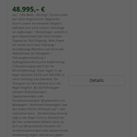
48.995,– €
incl. 19% MwSt.. Wichtig!: Termine bitte
nur nach telefonischer Absprache.
Durch unsere bundesweite Tätigkeit,
befinden sich viele unserer Fahrzeuge
im Außenlager / Zentrallager, verteilt in
ganz Deutschland (oft ohne Kunden-
Zugang zur Besichtigung). Bitte fragen
Sie vorab nach dem Fahrzeug /
Auslieferungs-Standort und nach den
Nebenkosten für Übergabe /
Fahrzeugbereitstellung /
Auftragsabwicklung und Aufbereitung
("Überführungskosten") für Ihr
Wunschfahrzeug. Diese liegen in der
Regel zwischen 60,00 und 890,00€, je
nach Fahrzeug und Standort. Ein
Details
Transport an Ihre Adresse ist in der
Regel möglich. Bei EU-Fahrzeugen
erfolgen Erstzulassungen,
Tageszulassungen oder
Kurzzeitzulassungen oft gewerblich als
Mietwagen / Werkstatt Ersatzwagen, was
den ersten HU/AU Zeitraum auf 1 Jahr
reduzieren kann. Die Betriebsanleitung
liegt in der Regel nicht in Deutsch bei.
Bei den verwendeten Bildern kann es
sich um Beispielbilder handeln die
Sonderausstattungen oder abweichende
Ausstattung zeigen, welche nur gegen