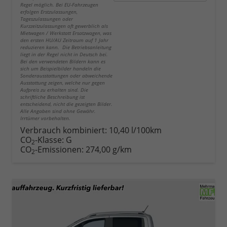
Regel möglich. Bei EU-Fahrzeugen
erfolgen Erstzulassungen,
Tageszulassungen oder
Kurzzeitzulassungen oft gewerblich als
Mietwagen / Werkstatt Ersatzwagen, was
den ersten HU/AU Zeitraum auf 1 Jahr
reduzieren kann. Die Betriebsanleitung
liegt in der Regel nicht in Deutsch bei.
Bei den verwendeten Bildern kann es
sich um Beispielbilder handeln die
Sonderausstattungen oder abweichende
Ausstattung zeigen, welche nur gegen
Aufpreis zu erhalten sind. Die
schriftliche Beschreibung ist
entscheidend, nicht die gezeigten Bilder.
Alle Angaben sind ohne Gewähr.
Irrtümer vorbehalten.
Verbrauch kombiniert:
10,40 l/100km
CO
-Klasse:
G
2
CO
-Emissionen:
274,00 g/km
2