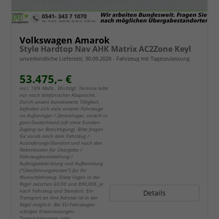
Volkswagen Amarok
Style Hardtop Nav AHK Matrix AC2Zone Keyl
unverbindliche Lieferzeit:
30.09.2026
Fahrzeug mit Tageszulassung
53.475,– €
incl. 19% MwSt.. Wichtig!: Termine bitte
nur nach telefonischer Absprache.
Durch unsere bundesweite Tätigkeit,
befinden sich viele unserer Fahrzeuge
im Außenlager / Zentrallager, verteilt in
ganz Deutschland (oft ohne Kunden-
Zugang zur Besichtigung). Bitte fragen
Sie vorab nach dem Fahrzeug /
Auslieferungs-Standort und nach den
Nebenkosten für Übergabe /
Fahrzeugbereitstellung /
Auftragsabwicklung und Aufbereitung
("Überführungskosten") für Ihr
Wunschfahrzeug. Diese liegen in der
Regel zwischen 60,00 und 890,00€, je
nach Fahrzeug und Standort. Ein
Details
Transport an Ihre Adresse ist in der
Regel möglich. Bei EU-Fahrzeugen
erfolgen Erstzulassungen,
Tageszulassungen oder