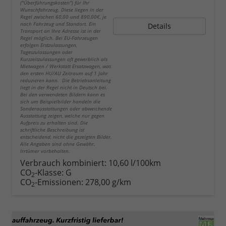
("Überführungskosten") für Ihr
Wunschfahrzeug. Diese liegen in der
Regel zwischen 60,00 und 890,00€, je
nach Fahrzeug und Standort. Ein
Details
Transport an Ihre Adresse ist in der
Regel möglich. Bei EU-Fahrzeugen
erfolgen Erstzulassungen,
Tageszulassungen oder
Kurzzeitzulassungen oft gewerblich als
Mietwagen / Werkstatt Ersatzwagen, was
den ersten HU/AU Zeitraum auf 1 Jahr
reduzieren kann. Die Betriebsanleitung
liegt in der Regel nicht in Deutsch bei.
Bei den verwendeten Bildern kann es
sich um Beispielbilder handeln die
Sonderausstattungen oder abweichende
Ausstattung zeigen, welche nur gegen
Aufpreis zu erhalten sind. Die
schriftliche Beschreibung ist
entscheidend, nicht die gezeigten Bilder.
Alle Angaben sind ohne Gewähr.
Irrtümer vorbehalten.
Verbrauch kombiniert:
10,60 l/100km
CO
-Klasse:
G
2
CO
-Emissionen:
278,00 g/km
2