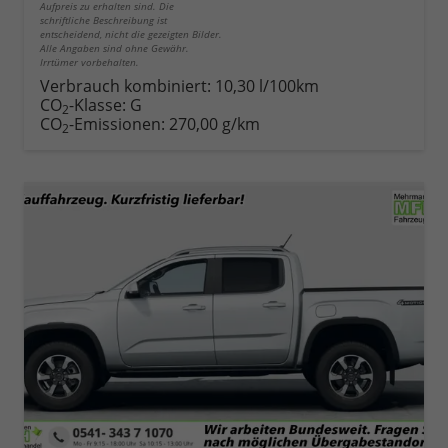
Aufpreis zu erhalten sind. Die
schriftliche Beschreibung ist
entscheidend, nicht die gezeigten Bilder.
Alle Angaben sind ohne Gewähr.
Irrtümer vorbehalten.
Verbrauch kombiniert:
10,30 l/100km
CO
-Klasse:
G
2
CO
-Emissionen:
270,00 g/km
2