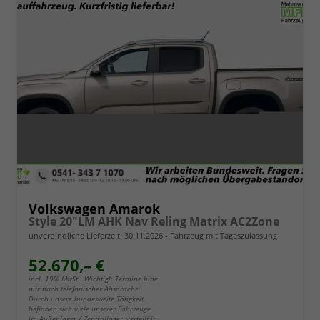
Volkswagen Amarok
Style 20"LM AHK Nav Reling Matrix AC2Zone
unverbindliche Lieferzeit:
30.11.2026
Fahrzeug mit Tageszulassung
52.670,– €
incl. 19% MwSt.. Wichtig!: Termine bitte
nur nach telefonischer Absprache.
Durch unsere bundesweite Tätigkeit,
befinden sich viele unserer Fahrzeuge
im Außenlager / Zentrallager, verteilt in