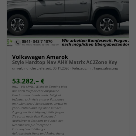
Volkswagen Amarok
Style Hardtop Nav AHK Matrix AC2Zone Key
unverbindliche Lieferzeit:
30.11.2026
Fahrzeug mit Tageszulassung
53.282,– €
incl. 19% MwSt.. Wichtig!: Termine bitte
nur nach telefonischer Absprache.
Durch unsere bundesweite Tätigkeit,
befinden sich viele unserer Fahrzeuge
im Außenlager / Zentrallager, verteilt in
ganz Deutschland (oft ohne Kunden-
Zugang zur Besichtigung). Bitte fragen
Sie vorab nach dem Fahrzeug /
Auslieferungs-Standort und nach den
Nebenkosten für Übergabe /
Fahrzeugbereitstellung /
Auftragsabwicklung und Aufbereitung