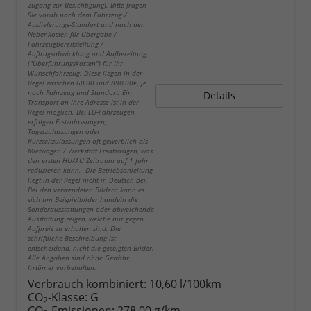
Zugang zur Besichtigung). Bitte fragen
Sie vorab nach dem Fahrzeug /
Auslieferungs-Standort und nach den
Nebenkosten für Übergabe /
Fahrzeugbereitstellung /
Auftragsabwicklung und Aufbereitung
("Überführungskosten") für Ihr
Wunschfahrzeug. Diese liegen in der
Regel zwischen 60,00 und 890,00€, je
nach Fahrzeug und Standort. Ein
Details
Transport an Ihre Adresse ist in der
Regel möglich. Bei EU-Fahrzeugen
erfolgen Erstzulassungen,
Tageszulassungen oder
Kurzzeitzulassungen oft gewerblich als
Mietwagen / Werkstatt Ersatzwagen, was
den ersten HU/AU Zeitraum auf 1 Jahr
reduzieren kann. Die Betriebsanleitung
liegt in der Regel nicht in Deutsch bei.
Bei den verwendeten Bildern kann es
sich um Beispielbilder handeln die
Sonderausstattungen oder abweichende
Ausstattung zeigen, welche nur gegen
Aufpreis zu erhalten sind. Die
schriftliche Beschreibung ist
entscheidend, nicht die gezeigten Bilder.
Alle Angaben sind ohne Gewähr.
Irrtümer vorbehalten.
Verbrauch kombiniert:
10,60 l/100km
CO
-Klasse:
G
2
CO
-Emissionen:
278,00 g/km