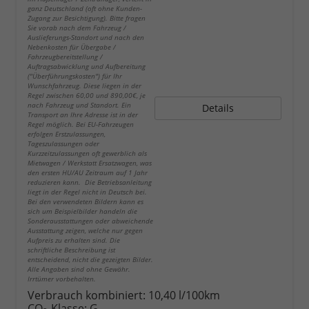
ganz Deutschland (oft ohne Kunden-
Zugang zur Besichtigung). Bitte fragen
Sie vorab nach dem Fahrzeug /
Auslieferungs-Standort und nach den
Nebenkosten für Übergabe /
Fahrzeugbereitstellung /
Auftragsabwicklung und Aufbereitung
("Überführungskosten") für Ihr
Wunschfahrzeug. Diese liegen in der
Regel zwischen 60,00 und 890,00€, je
nach Fahrzeug und Standort. Ein
Details
Transport an Ihre Adresse ist in der
Regel möglich. Bei EU-Fahrzeugen
erfolgen Erstzulassungen,
Tageszulassungen oder
Kurzzeitzulassungen oft gewerblich als
Mietwagen / Werkstatt Ersatzwagen, was
den ersten HU/AU Zeitraum auf 1 Jahr
reduzieren kann. Die Betriebsanleitung
liegt in der Regel nicht in Deutsch bei.
Bei den verwendeten Bildern kann es
sich um Beispielbilder handeln die
Sonderausstattungen oder abweichende
Ausstattung zeigen, welche nur gegen
Aufpreis zu erhalten sind. Die
schriftliche Beschreibung ist
entscheidend, nicht die gezeigten Bilder.
Alle Angaben sind ohne Gewähr.
Irrtümer vorbehalten.
Verbrauch kombiniert:
10,40 l/100km
CO
-Klasse:
G