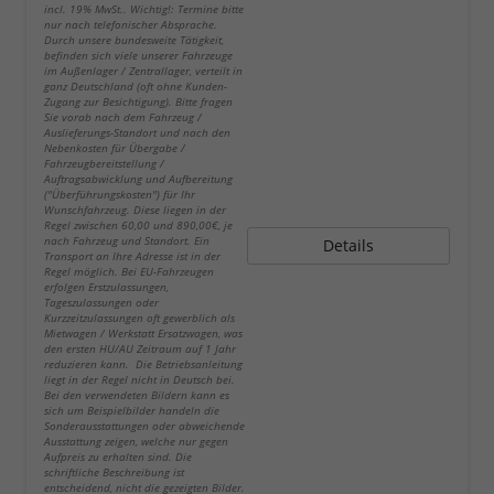
incl. 19% MwSt.. Wichtig!: Termine bitte
nur nach telefonischer Absprache.
Durch unsere bundesweite Tätigkeit,
befinden sich viele unserer Fahrzeuge
im Außenlager / Zentrallager, verteilt in
ganz Deutschland (oft ohne Kunden-
Zugang zur Besichtigung). Bitte fragen
Sie vorab nach dem Fahrzeug /
Auslieferungs-Standort und nach den
Nebenkosten für Übergabe /
Fahrzeugbereitstellung /
Auftragsabwicklung und Aufbereitung
("Überführungskosten") für Ihr
Wunschfahrzeug. Diese liegen in der
Regel zwischen 60,00 und 890,00€, je
nach Fahrzeug und Standort. Ein
Details
Transport an Ihre Adresse ist in der
Regel möglich. Bei EU-Fahrzeugen
erfolgen Erstzulassungen,
Tageszulassungen oder
Kurzzeitzulassungen oft gewerblich als
Mietwagen / Werkstatt Ersatzwagen, was
den ersten HU/AU Zeitraum auf 1 Jahr
reduzieren kann. Die Betriebsanleitung
liegt in der Regel nicht in Deutsch bei.
Bei den verwendeten Bildern kann es
sich um Beispielbilder handeln die
Sonderausstattungen oder abweichende
Ausstattung zeigen, welche nur gegen
Aufpreis zu erhalten sind. Die
schriftliche Beschreibung ist
entscheidend, nicht die gezeigten Bilder.