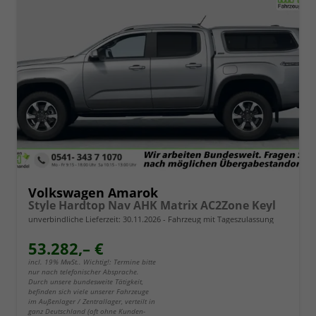
Volkswagen Amarok
Style Hardtop Nav AHK Matrix AC2Zone Keyl
unverbindliche Lieferzeit:
30.11.2026
Fahrzeug mit Tageszulassung
53.282,– €
incl. 19% MwSt.. Wichtig!: Termine bitte
nur nach telefonischer Absprache.
Durch unsere bundesweite Tätigkeit,
befinden sich viele unserer Fahrzeuge
im Außenlager / Zentrallager, verteilt in
ganz Deutschland (oft ohne Kunden-