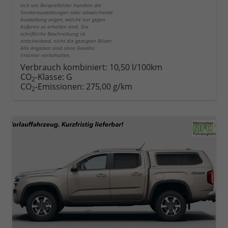
sich um Beispielbilder handeln die
Sonderausstattungen oder abweichende
Ausstattung zeigen, welche nur gegen
Aufpreis zu erhalten sind. Die
schriftliche Beschreibung ist
entscheidend, nicht die gezeigten Bilder.
Alle Angaben sind ohne Gewähr.
Irrtümer vorbehalten.
Verbrauch kombiniert:
10,50 l/100km
CO
-Klasse:
G
2
CO
-Emissionen:
275,00 g/km
2