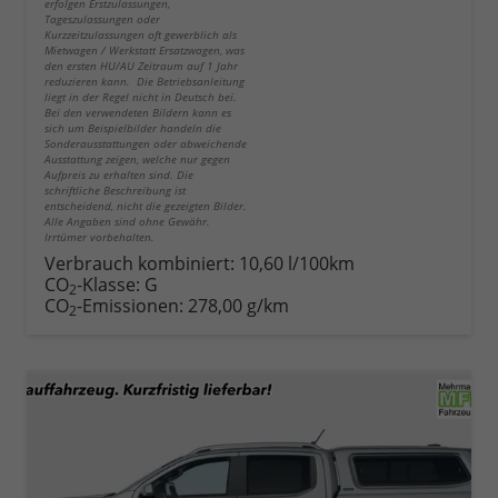
erfolgen Erstzulassungen,
Tageszulassungen oder
Kurzzeitzulassungen oft gewerblich als
Mietwagen / Werkstatt Ersatzwagen, was
den ersten HU/AU Zeitraum auf 1 Jahr
reduzieren kann. Die Betriebsanleitung
liegt in der Regel nicht in Deutsch bei.
Bei den verwendeten Bildern kann es
sich um Beispielbilder handeln die
Sonderausstattungen oder abweichende
Ausstattung zeigen, welche nur gegen
Aufpreis zu erhalten sind. Die
schriftliche Beschreibung ist
entscheidend, nicht die gezeigten Bilder.
Alle Angaben sind ohne Gewähr.
Irrtümer vorbehalten.
Verbrauch kombiniert:
10,60 l/100km
CO
-Klasse:
G
2
CO
-Emissionen:
278,00 g/km
2