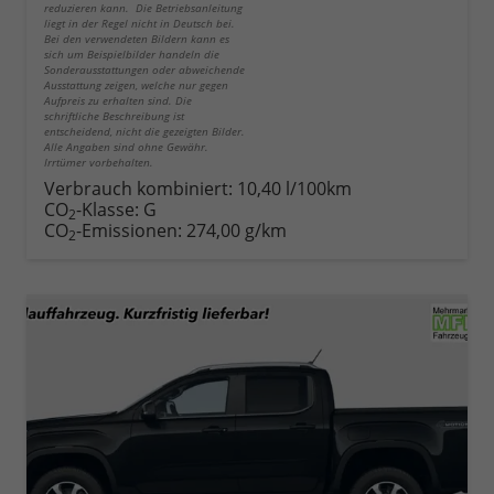
reduzieren kann. Die Betriebsanleitung
liegt in der Regel nicht in Deutsch bei.
Bei den verwendeten Bildern kann es
sich um Beispielbilder handeln die
Sonderausstattungen oder abweichende
Ausstattung zeigen, welche nur gegen
Aufpreis zu erhalten sind. Die
schriftliche Beschreibung ist
entscheidend, nicht die gezeigten Bilder.
Alle Angaben sind ohne Gewähr.
Irrtümer vorbehalten.
Verbrauch kombiniert:
10,40 l/100km
CO
-Klasse:
G
2
CO
-Emissionen:
274,00 g/km
2