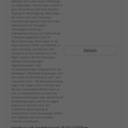
befinden sich viele unserer Fahrzeuge
im Außenlager / Zentrallager, verteilt in
ganz Deutschland (oft ohne Kunden-
Zugang zur Besichtigung). Bitte fragen
Sie vorab nach dem Fahrzeug /
Auslieferungs-Standort und nach den
Nebenkosten für Übergabe /
Fahrzeugbereitstellung /
Auftragsabwicklung und Aufbereitung
("Überführungskosten") für Ihr
Wunschfahrzeug. Diese liegen in der
Regel zwischen 60,00 und 890,00€, je
nach Fahrzeug und Standort. Ein
Details
Transport an Ihre Adresse ist in der
Regel möglich. Bei EU-Fahrzeugen
erfolgen Erstzulassungen,
Tageszulassungen oder
Kurzzeitzulassungen oft gewerblich als
Mietwagen / Werkstatt Ersatzwagen, was
den ersten HU/AU Zeitraum auf 1 Jahr
reduzieren kann. Die Betriebsanleitung
liegt in der Regel nicht in Deutsch bei.
Bei den verwendeten Bildern kann es
sich um Beispielbilder handeln die
Sonderausstattungen oder abweichende
Ausstattung zeigen, welche nur gegen
Aufpreis zu erhalten sind. Die
schriftliche Beschreibung ist
entscheidend, nicht die gezeigten Bilder.
Alle Angaben sind ohne Gewähr.
Irrtümer vorbehalten.