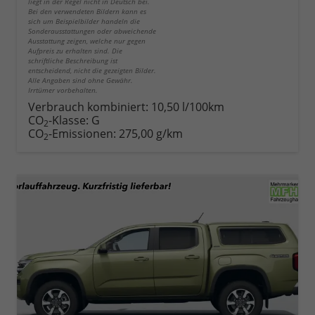
liegt in der Regel nicht in Deutsch bei.
Bei den verwendeten Bildern kann es
sich um Beispielbilder handeln die
Sonderausstattungen oder abweichende
Ausstattung zeigen, welche nur gegen
Aufpreis zu erhalten sind. Die
schriftliche Beschreibung ist
entscheidend, nicht die gezeigten Bilder.
Alle Angaben sind ohne Gewähr.
Irrtümer vorbehalten.
Verbrauch kombiniert:
10,50 l/100km
CO
-Klasse:
G
2
CO
-Emissionen:
275,00 g/km
2