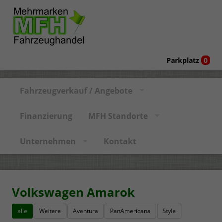
Parkplatz
0
Fahrzeugverkauf / Angebote
Finanzierung
MFH Standorte
Unternehmen
Kontakt
Volkswagen Amarok
alle
Weitere
Aventura
PanAmericana
Style