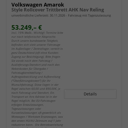
Volkswagen Amarok
Style Rollcover Trittbrett AHK Nav Reling
unverbindliche Lieferzeit:
30.11.2026
Fahrzeug mit Tageszulassung
53.249,– €
incl. 19% MwSt.. Wichtig!: Termine bitte
nur nach telefonischer Absprache.
Durch unsere bundesweite Tätigkeit,
befinden sich viele unserer Fahrzeuge
im Außenlager / Zentrallager, verteilt in
ganz Deutschland (oft ohne Kunden-
Zugang zur Besichtigung). Bitte fragen
Sie vorab nach dem Fahrzeug /
Auslieferungs-Standort und nach den
Nebenkosten für Übergabe /
Fahrzeugbereitstellung /
Auftragsabwicklung und Aufbereitung
("Überführungskosten") für Ihr
Wunschfahrzeug. Diese liegen in der
Regel zwischen 60,00 und 890,00€, je
nach Fahrzeug und Standort. Ein
Details
Transport an Ihre Adresse ist in der
Regel möglich. Bei EU-Fahrzeugen
erfolgen Erstzulassungen,
Tageszulassungen oder
Kurzzeitzulassungen oft gewerblich als
Mietwagen / Werkstatt Ersatzwagen, was
den ersten HU/AU Zeitraum auf 1 Jahr
reduzieren kann. Die Betriebsanleitung