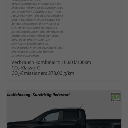
Kurzzeitzulassungen oft gewerblich als
Mietwagen / Werkstatt Ersatzwagen, was
den ersten HU/AU Zeitraum auf 1 Jahr
reduzieren kann. Die Betriebsanleitung
liegt in der Regel nicht in Deutsch bei.
Bei den verwendeten Bildern kann es
sich um Beispielbilder handeln die
Sonderausstattungen oder abweichende
Ausstattung zeigen, welche nur gegen
Aufpreis zu erhalten sind. Die
schriftliche Beschreibung ist
entscheidend, nicht die gezeigten Bilder.
Alle Angaben sind ohne Gewähr.
Irrtümer vorbehalten.
Verbrauch kombiniert:
10,60 l/100km
CO
-Klasse:
G
2
CO
-Emissionen:
278,00 g/km
2