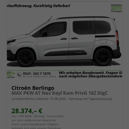
Citroën Berlingo
MAX PKW AT Nav Keyl Kam PrivG 16Z DigC
unverbindliche Lieferzeit:
31.08.2026
Fahrzeug mit Tageszulassung
28.374,– €
incl. 19% MwSt.. Wichtig!: Termine bitte
nur nach telefonischer Absprache.
Durch unsere bundesweite Tätigkeit,
befinden sich viele unserer Fahrzeuge