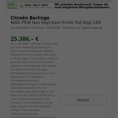
Citroën Berlingo
MAX PKW Nav Keyl Kam PrivG 16Z DigC LED
unverbindliche Lieferzeit:
12.08.2026
Fahrzeug mit Tageszulassung
25.386,– €
incl. 19% MwSt.. Wichtig!: Termine bitte
nur nach telefonischer Absprache.
Durch unsere bundesweite Tätigkeit,
befinden sich viele unserer Fahrzeuge
im Außenlager / Zentrallager, verteilt in
ganz Deutschland (oft ohne Kunden-
Zugang zur Besichtigung). Bitte fragen
Sie vorab nach dem Fahrzeug /
Auslieferungs-Standort und nach den
Nebenkosten für Übergabe /
Fahrzeugbereitstellung /
Auftragsabwicklung und Aufbereitung
("Überführungskosten") für Ihr
Wunschfahrzeug. Diese liegen in der
Regel zwischen 60,00 und 890,00€, je
nach Fahrzeug und Standort. Ein
Details
Transport an Ihre Adresse ist in der
Regel möglich. Bei EU-Fahrzeugen
erfolgen Erstzulassungen,
Tageszulassungen oder
Kurzzeitzulassungen oft gewerblich als