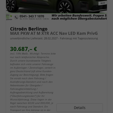
Citroën Berlingo
MAX PKW AT M XTR ACC Nav LED Kam PrivG
unverbindliche Lieferzeit:
28.02.2027
Fahrzeug mit Tageszulassung
30.687,– €
incl. 19% MwSt.. Wichtig!: Termine bitte
nur nach telefonischer Absprache.
Durch unsere bundesweite Tätigkeit,
befinden sich viele unserer Fahrzeuge
im Außenlager / Zentrallager, verteilt in
ganz Deutschland (oft ohne Kunden-
Zugang zur Besichtigung). Bitte fragen
Sie vorab nach dem Fahrzeug /
Auslieferungs-Standort und nach den
Nebenkosten für Übergabe /
Fahrzeugbereitstellung /
Auftragsabwicklung und Aufbereitung
("Überführungskosten") für Ihr
Wunschfahrzeug. Diese liegen in der
Regel zwischen 60,00 und 890,00€, je
nach Fahrzeug und Standort. Ein
Details
Transport an Ihre Adresse ist in der