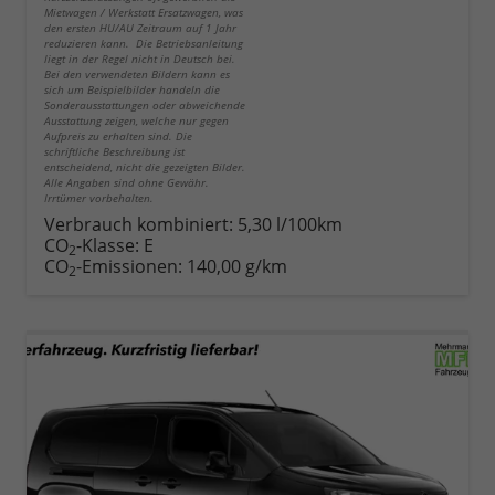
Mietwagen / Werkstatt Ersatzwagen, was
den ersten HU/AU Zeitraum auf 1 Jahr
reduzieren kann. Die Betriebsanleitung
liegt in der Regel nicht in Deutsch bei.
Bei den verwendeten Bildern kann es
sich um Beispielbilder handeln die
Sonderausstattungen oder abweichende
Ausstattung zeigen, welche nur gegen
Aufpreis zu erhalten sind. Die
schriftliche Beschreibung ist
entscheidend, nicht die gezeigten Bilder.
Alle Angaben sind ohne Gewähr.
Irrtümer vorbehalten.
Verbrauch kombiniert:
5,30 l/100km
CO
-Klasse:
E
2
CO
-Emissionen:
140,00 g/km
2