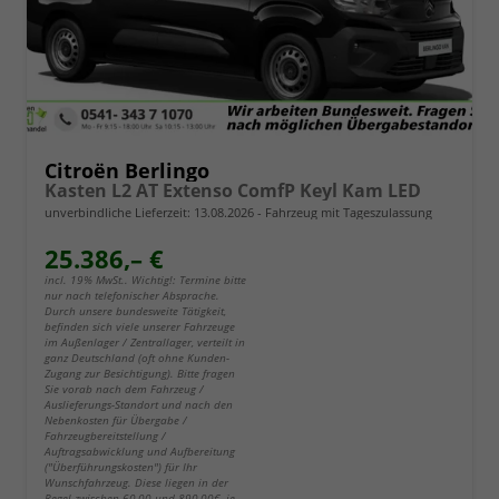
Citroën Berlingo
Kasten L2 AT Extenso ComfP Keyl Kam LED
unverbindliche Lieferzeit:
13.08.2026
Fahrzeug mit Tageszulassung
25.386,– €
incl. 19% MwSt.. Wichtig!: Termine bitte
nur nach telefonischer Absprache.
Durch unsere bundesweite Tätigkeit,
befinden sich viele unserer Fahrzeuge
im Außenlager / Zentrallager, verteilt in
ganz Deutschland (oft ohne Kunden-
Zugang zur Besichtigung). Bitte fragen
Sie vorab nach dem Fahrzeug /
Auslieferungs-Standort und nach den
Nebenkosten für Übergabe /
Fahrzeugbereitstellung /
Auftragsabwicklung und Aufbereitung
("Überführungskosten") für Ihr
Wunschfahrzeug. Diese liegen in der
Regel zwischen 60,00 und 890,00€, je