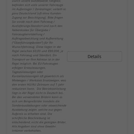
Durch unsere bundesweite Tätigkeit,
befinden sich viele unserer Fahrzeuge
im Außenlager / Zentrallager, verteilt in
ganz Deutschland (oft ohne Kunden-
Zugang zur Besichtigung). Bitte fragen
Sie vorab nach dem Fahrzeug /
Auslieferungs-Standort und nach den
Nebenkosten für Übergabe /
Fahrzeugbereitstellung /
Auftragsabwicklung und Aufbereitung
("Überführungskosten") für Ihr
Wunschfahrzeug. Diese liegen in der
Regel zwischen 60,00 und 890,00€, je
nach Fahrzeug und Standort. Ein
Details
Transport an Ihre Adresse ist in der
Regel möglich. Bei EU-Fahrzeugen
erfolgen Erstzulassungen,
Tageszulassungen oder
Kurzzeitzulassungen oft gewerblich als
Mietwagen / Werkstatt Ersatzwagen, was
den ersten HU/AU Zeitraum auf 1 Jahr
reduzieren kann. Die Betriebsanleitung
liegt in der Regel nicht in Deutsch bei.
Bei den verwendeten Bildern kann es
sich um Beispielbilder handeln die
Sonderausstattungen oder abweichende
Ausstattung zeigen, welche nur gegen
Aufpreis zu erhalten sind. Die
schriftliche Beschreibung ist
entscheidend, nicht die gezeigten Bilder.
Alle Angaben sind ohne Gewähr.
Irrtümer vorbehalten.