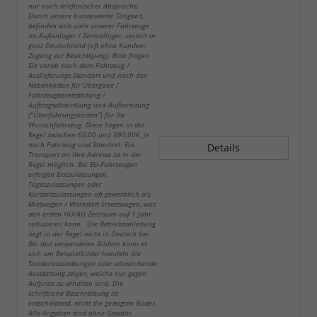
nur nach telefonischer Absprache.
Durch unsere bundesweite Tätigkeit,
befinden sich viele unserer Fahrzeuge
im Außenlager / Zentrallager, verteilt in
ganz Deutschland (oft ohne Kunden-
Zugang zur Besichtigung). Bitte fragen
Sie vorab nach dem Fahrzeug /
Auslieferungs-Standort und nach den
Nebenkosten für Übergabe /
Fahrzeugbereitstellung /
Auftragsabwicklung und Aufbereitung
("Überführungskosten") für Ihr
Wunschfahrzeug. Diese liegen in der
Regel zwischen 60,00 und 890,00€, je
nach Fahrzeug und Standort. Ein
Details
Transport an Ihre Adresse ist in der
Regel möglich. Bei EU-Fahrzeugen
erfolgen Erstzulassungen,
Tageszulassungen oder
Kurzzeitzulassungen oft gewerblich als
Mietwagen / Werkstatt Ersatzwagen, was
den ersten HU/AU Zeitraum auf 1 Jahr
reduzieren kann. Die Betriebsanleitung
liegt in der Regel nicht in Deutsch bei.
Bei den verwendeten Bildern kann es
sich um Beispielbilder handeln die
Sonderausstattungen oder abweichende
Ausstattung zeigen, welche nur gegen
Aufpreis zu erhalten sind. Die
schriftliche Beschreibung ist
entscheidend, nicht die gezeigten Bilder.
Alle Angaben sind ohne Gewähr.