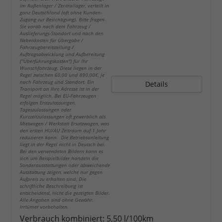
im Außenlager / Zentrallager, verteilt in
ganz Deutschland (oft ohne Kunden-
Zugang zur Besichtigung). Bitte fragen
Sie vorab nach dem Fahrzeug /
Auslieferungs-Standort und nach den
Nebenkosten für Übergabe /
Fahrzeugbereitstellung /
Auftragsabwicklung und Aufbereitung
("Überführungskosten") für Ihr
Wunschfahrzeug. Diese liegen in der
Regel zwischen 60,00 und 890,00€, je
nach Fahrzeug und Standort. Ein
Details
Transport an Ihre Adresse ist in der
Regel möglich. Bei EU-Fahrzeugen
erfolgen Erstzulassungen,
Tageszulassungen oder
Kurzzeitzulassungen oft gewerblich als
Mietwagen / Werkstatt Ersatzwagen, was
den ersten HU/AU Zeitraum auf 1 Jahr
reduzieren kann. Die Betriebsanleitung
liegt in der Regel nicht in Deutsch bei.
Bei den verwendeten Bildern kann es
sich um Beispielbilder handeln die
Sonderausstattungen oder abweichende
Ausstattung zeigen, welche nur gegen
Aufpreis zu erhalten sind. Die
schriftliche Beschreibung ist
entscheidend, nicht die gezeigten Bilder.
Alle Angaben sind ohne Gewähr.
Irrtümer vorbehalten.
Verbrauch kombiniert:
5,50 l/100km