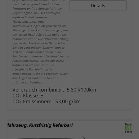
nach Fahrzeug und Standort. Ein
Details
Transport an Ihre Adresse ist in der
Regel möglich. Bei EU-Fahrzeugen
erfolgen Erstzulassungen,
Tageszulassungen oder
Kurzzeitzulassungen oft gewerblich als
Mietwagen / Werkstatt Ersatzwagen, was
den ersten HU/AU Zeitraum auf 1 Jahr
reduzieren kann. Die Betriebsanleitung
liegt in der Regel nicht in Deutsch bei.
Bei den verwendeten Bildern kann es
sich um Beispielbilder handeln die
Sonderausstattungen oder abweichende
Ausstattung zeigen, welche nur gegen
Aufpreis zu erhalten sind. Die
schriftliche Beschreibung ist
entscheidend, nicht die gezeigten Bilder.
Alle Angaben sind ohne Gewähr.
Irrtümer vorbehalten.
Verbrauch kombiniert:
5,80 l/100km
CO
-Klasse:
E
2
CO
-Emissionen:
153,00 g/km
2