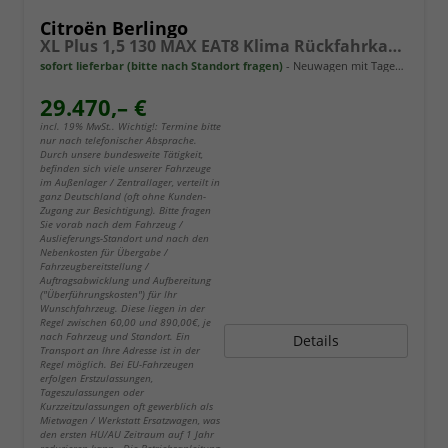
Citroën Berlingo
XL Plus 1,5 130 MAX EAT8 Klima Rückfahrkamera Einparkhilfe Navigation Sitzheizung Keyless
sofort lieferbar (bitte nach Standort fragen)
Neuwagen mit Tageszulassung
29.470,– €
incl. 19% MwSt.. Wichtig!: Termine bitte
nur nach telefonischer Absprache.
Durch unsere bundesweite Tätigkeit,
befinden sich viele unserer Fahrzeuge
im Außenlager / Zentrallager, verteilt in
ganz Deutschland (oft ohne Kunden-
Zugang zur Besichtigung). Bitte fragen
Sie vorab nach dem Fahrzeug /
Auslieferungs-Standort und nach den
Nebenkosten für Übergabe /
Fahrzeugbereitstellung /
Auftragsabwicklung und Aufbereitung
("Überführungskosten") für Ihr
Wunschfahrzeug. Diese liegen in der
Regel zwischen 60,00 und 890,00€, je
nach Fahrzeug und Standort. Ein
Details
Transport an Ihre Adresse ist in der
Regel möglich. Bei EU-Fahrzeugen
erfolgen Erstzulassungen,
Tageszulassungen oder
Kurzzeitzulassungen oft gewerblich als
Mietwagen / Werkstatt Ersatzwagen, was
den ersten HU/AU Zeitraum auf 1 Jahr