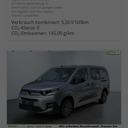
schriftliche Beschreibung ist
entscheidend, nicht die gezeigten Bilder.
Alle Angaben sind ohne Gewähr.
Irrtümer vorbehalten.
Verbrauch kombiniert:
5,50 l/100km
CO
-Klasse:
E
2
CO
-Emissionen:
145,00 g/km
2