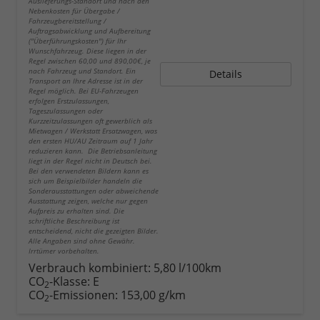
Auslieferungs-Standort und nach den
Nebenkosten für Übergabe /
Fahrzeugbereitstellung /
Auftragsabwicklung und Aufbereitung
("Überführungskosten") für Ihr
Wunschfahrzeug. Diese liegen in der
Regel zwischen 60,00 und 890,00€, je
nach Fahrzeug und Standort. Ein
Details
Transport an Ihre Adresse ist in der
Regel möglich. Bei EU-Fahrzeugen
erfolgen Erstzulassungen,
Tageszulassungen oder
Kurzzeitzulassungen oft gewerblich als
Mietwagen / Werkstatt Ersatzwagen, was
den ersten HU/AU Zeitraum auf 1 Jahr
reduzieren kann. Die Betriebsanleitung
liegt in der Regel nicht in Deutsch bei.
Bei den verwendeten Bildern kann es
sich um Beispielbilder handeln die
Sonderausstattungen oder abweichende
Ausstattung zeigen, welche nur gegen
Aufpreis zu erhalten sind. Die
schriftliche Beschreibung ist
entscheidend, nicht die gezeigten Bilder.
Alle Angaben sind ohne Gewähr.
Irrtümer vorbehalten.
Verbrauch kombiniert:
5,80 l/100km
CO
-Klasse:
E
2
CO
-Emissionen:
153,00 g/km
2