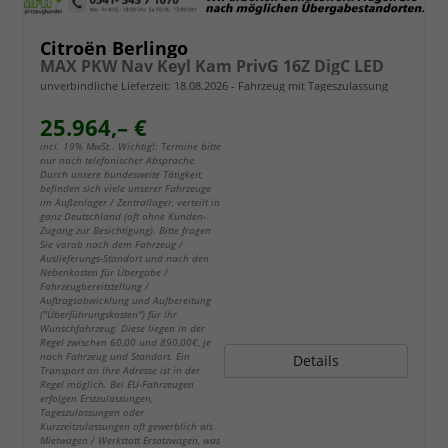
Citroën Berlingo
MAX PKW Nav Keyl Kam PrivG 16Z DigC LED
unverbindliche Lieferzeit:
18.08.2026
Fahrzeug mit Tageszulassung
25.964,– €
incl. 19% MwSt.. Wichtig!: Termine bitte
nur nach telefonischer Absprache.
Durch unsere bundesweite Tätigkeit,
befinden sich viele unserer Fahrzeuge
im Außenlager / Zentrallager, verteilt in
ganz Deutschland (oft ohne Kunden-
Zugang zur Besichtigung). Bitte fragen
Sie vorab nach dem Fahrzeug /
Auslieferungs-Standort und nach den
Nebenkosten für Übergabe /
Fahrzeugbereitstellung /
Auftragsabwicklung und Aufbereitung
("Überführungskosten") für Ihr
Wunschfahrzeug. Diese liegen in der
Regel zwischen 60,00 und 890,00€, je
nach Fahrzeug und Standort. Ein
Details
Transport an Ihre Adresse ist in der
Regel möglich. Bei EU-Fahrzeugen
erfolgen Erstzulassungen,
Tageszulassungen oder
Kurzzeitzulassungen oft gewerblich als
Mietwagen / Werkstatt Ersatzwagen, was