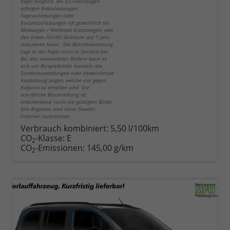
Regel möglich. Bei EU-Fahrzeugen
erfolgen Erstzulassungen,
Tageszulassungen oder
Kurzzeitzulassungen oft gewerblich als
Mietwagen / Werkstatt Ersatzwagen, was
den ersten HU/AU Zeitraum auf 1 Jahr
reduzieren kann. Die Betriebsanleitung
liegt in der Regel nicht in Deutsch bei.
Bei den verwendeten Bildern kann es
sich um Beispielbilder handeln die
Sonderausstattungen oder abweichende
Ausstattung zeigen, welche nur gegen
Aufpreis zu erhalten sind. Die
schriftliche Beschreibung ist
entscheidend, nicht die gezeigten Bilder.
Alle Angaben sind ohne Gewähr.
Irrtümer vorbehalten.
Verbrauch kombiniert:
5,50 l/100km
CO
-Klasse:
E
2
CO
-Emissionen:
145,00 g/km
2