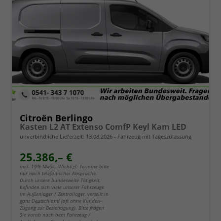
Citroën Berlingo
Kasten L2 AT Extenso ComfP Keyl Kam LED
unverbindliche Lieferzeit:
13.08.2026
Fahrzeug mit Tageszulassung
25.386,– €
incl. 19% MwSt.. Wichtig!: Termine bitte
nur nach telefonischer Absprache.
Durch unsere bundesweite Tätigkeit,
befinden sich viele unserer Fahrzeuge
im Außenlager / Zentrallager, verteilt in
ganz Deutschland (oft ohne Kunden-
Zugang zur Besichtigung). Bitte fragen
Sie vorab nach dem Fahrzeug /