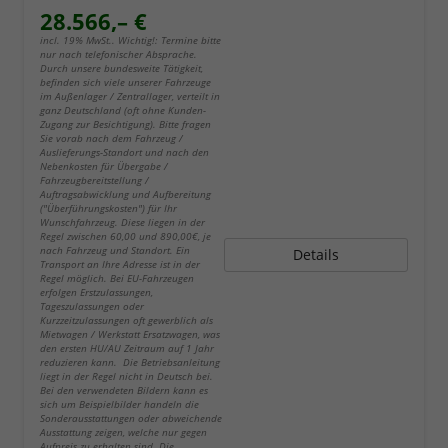
28.566,– €
incl. 19% MwSt.. Wichtig!: Termine bitte
nur nach telefonischer Absprache.
Durch unsere bundesweite Tätigkeit,
befinden sich viele unserer Fahrzeuge
im Außenlager / Zentrallager, verteilt in
ganz Deutschland (oft ohne Kunden-
Zugang zur Besichtigung). Bitte fragen
Sie vorab nach dem Fahrzeug /
Auslieferungs-Standort und nach den
Nebenkosten für Übergabe /
Fahrzeugbereitstellung /
Auftragsabwicklung und Aufbereitung
("Überführungskosten") für Ihr
Wunschfahrzeug. Diese liegen in der
Regel zwischen 60,00 und 890,00€, je
nach Fahrzeug und Standort. Ein
Details
Transport an Ihre Adresse ist in der
Regel möglich. Bei EU-Fahrzeugen
erfolgen Erstzulassungen,
Tageszulassungen oder
Kurzzeitzulassungen oft gewerblich als
Mietwagen / Werkstatt Ersatzwagen, was
den ersten HU/AU Zeitraum auf 1 Jahr
reduzieren kann. Die Betriebsanleitung
liegt in der Regel nicht in Deutsch bei.
Bei den verwendeten Bildern kann es
sich um Beispielbilder handeln die
Sonderausstattungen oder abweichende
Ausstattung zeigen, welche nur gegen
Aufpreis zu erhalten sind. Die