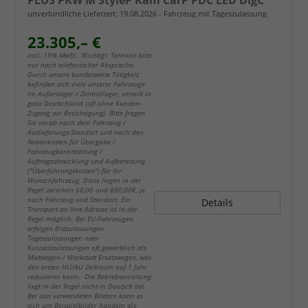
unverbindliche Lieferzeit:
19.08.2026
Fahrzeug mit Tageszulassung
23.305,– €
incl. 19% MwSt.. Wichtig!: Termine bitte
nur nach telefonischer Absprache.
Durch unsere bundesweite Tätigkeit,
befinden sich viele unserer Fahrzeuge
im Außenlager / Zentrallager, verteilt in
ganz Deutschland (oft ohne Kunden-
Zugang zur Besichtigung). Bitte fragen
Sie vorab nach dem Fahrzeug /
Auslieferungs-Standort und nach den
Nebenkosten für Übergabe /
Fahrzeugbereitstellung /
Auftragsabwicklung und Aufbereitung
("Überführungskosten") für Ihr
Wunschfahrzeug. Diese liegen in der
Regel zwischen 60,00 und 890,00€, je
nach Fahrzeug und Standort. Ein
Details
Transport an Ihre Adresse ist in der
Regel möglich. Bei EU-Fahrzeugen
erfolgen Erstzulassungen,
Tageszulassungen oder
Kurzzeitzulassungen oft gewerblich als
Mietwagen / Werkstatt Ersatzwagen, was
den ersten HU/AU Zeitraum auf 1 Jahr
reduzieren kann. Die Betriebsanleitung
liegt in der Regel nicht in Deutsch bei.
Bei den verwendeten Bildern kann es
sich um Beispielbilder handeln die