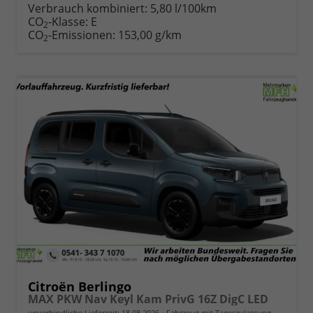
Verbrauch kombiniert:
5,80 l/100km
CO
-Klasse:
E
2
CO
-Emissionen:
153,00 g/km
2
Citroën Berlingo
MAX PKW Nav Keyl Kam PrivG 16Z DigC LED
unverbindliche Lieferzeit:
18.08.2026
Fahrzeug mit Tageszulassung