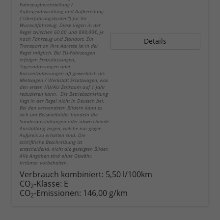
Fahrzeugbereitstellung /
Auftragsabwicklung und Aufbereitung
("Überführungskosten") für Ihr
Wunschfahrzeug. Diese liegen in der
Regel zwischen 60,00 und 890,00€, je
nach Fahrzeug und Standort. Ein
Details
Transport an Ihre Adresse ist in der
Regel möglich. Bei EU-Fahrzeugen
erfolgen Erstzulassungen,
Tageszulassungen oder
Kurzzeitzulassungen oft gewerblich als
Mietwagen / Werkstatt Ersatzwagen, was
den ersten HU/AU Zeitraum auf 1 Jahr
reduzieren kann. Die Betriebsanleitung
liegt in der Regel nicht in Deutsch bei.
Bei den verwendeten Bildern kann es
sich um Beispielbilder handeln die
Sonderausstattungen oder abweichende
Ausstattung zeigen, welche nur gegen
Aufpreis zu erhalten sind. Die
schriftliche Beschreibung ist
entscheidend, nicht die gezeigten Bilder.
Alle Angaben sind ohne Gewähr.
Irrtümer vorbehalten.
Verbrauch kombiniert:
5,50 l/100km
CO
-Klasse:
E
2
CO
-Emissionen:
146,00 g/km
2