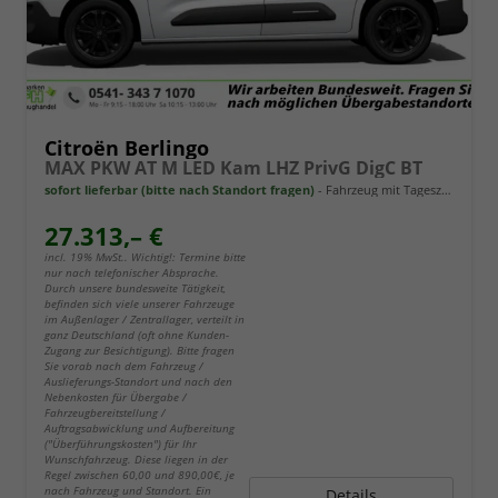
Citroën Berlingo
MAX PKW AT M LED Kam LHZ PrivG DigC BT
sofort lieferbar (bitte nach Standort fragen)
Fahrzeug mit Tageszulassung
27.313,– €
incl. 19% MwSt.. Wichtig!: Termine bitte
nur nach telefonischer Absprache.
Durch unsere bundesweite Tätigkeit,
befinden sich viele unserer Fahrzeuge
im Außenlager / Zentrallager, verteilt in
ganz Deutschland (oft ohne Kunden-
Zugang zur Besichtigung). Bitte fragen
Sie vorab nach dem Fahrzeug /
Auslieferungs-Standort und nach den
Nebenkosten für Übergabe /
Fahrzeugbereitstellung /
Auftragsabwicklung und Aufbereitung
("Überführungskosten") für Ihr
Wunschfahrzeug. Diese liegen in der
Regel zwischen 60,00 und 890,00€, je
nach Fahrzeug und Standort. Ein
Details