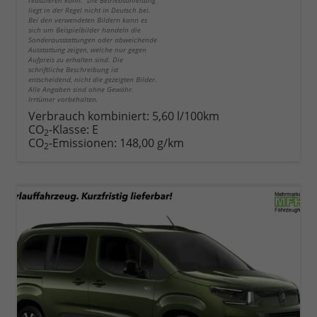
reduzieren kann. Die Betriebsanleitung
liegt in der Regel nicht in Deutsch bei.
Bei den verwendeten Bildern kann es
sich um Beispielbilder handeln die
Sonderausstattungen oder abweichende
Ausstattung zeigen, welche nur gegen
Aufpreis zu erhalten sind. Die
schriftliche Beschreibung ist
entscheidend, nicht die gezeigten Bilder.
Alle Angaben sind ohne Gewähr.
Irrtümer vorbehalten.
Verbrauch kombiniert:
5,60 l/100km
CO
-Klasse:
E
2
CO
-Emissionen:
148,00 g/km
2