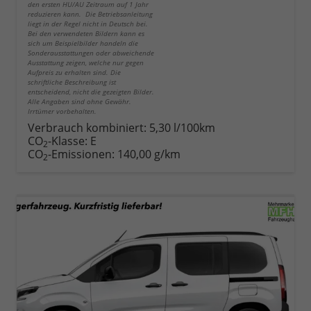
den ersten HU/AU Zeitraum auf 1 Jahr
reduzieren kann. Die Betriebsanleitung
liegt in der Regel nicht in Deutsch bei.
Bei den verwendeten Bildern kann es
sich um Beispielbilder handeln die
Sonderausstattungen oder abweichende
Ausstattung zeigen, welche nur gegen
Aufpreis zu erhalten sind. Die
schriftliche Beschreibung ist
entscheidend, nicht die gezeigten Bilder.
Alle Angaben sind ohne Gewähr.
Irrtümer vorbehalten.
Verbrauch kombiniert:
5,30 l/100km
CO
-Klasse:
E
2
CO
-Emissionen:
140,00 g/km
2