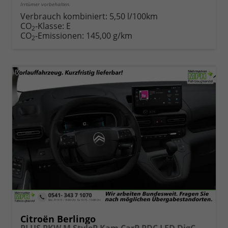
Irrtümer vorbehalten.
Verbrauch kombiniert:
5,50 l/100km
CO
-Klasse:
E
2
CO
-Emissionen:
145,00 g/km
2
Citroën Berlingo
PLUS PKW M StyleP Kam CarP PDC LED DigC