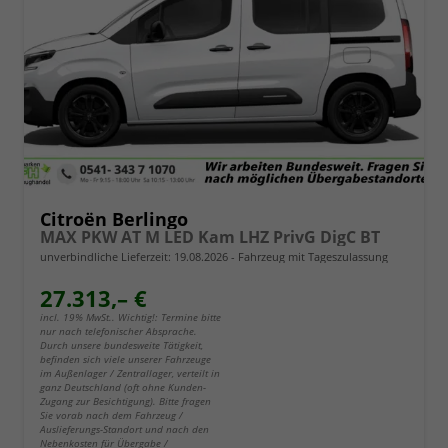
Citroën Berlingo
MAX PKW AT M LED Kam LHZ PrivG DigC BT
unverbindliche Lieferzeit:
19.08.2026
Fahrzeug mit Tageszulassung
27.313,– €
incl. 19% MwSt.. Wichtig!: Termine bitte
nur nach telefonischer Absprache.
Durch unsere bundesweite Tätigkeit,
befinden sich viele unserer Fahrzeuge
im Außenlager / Zentrallager, verteilt in
ganz Deutschland (oft ohne Kunden-
Zugang zur Besichtigung). Bitte fragen
Sie vorab nach dem Fahrzeug /
Auslieferungs-Standort und nach den
Nebenkosten für Übergabe /