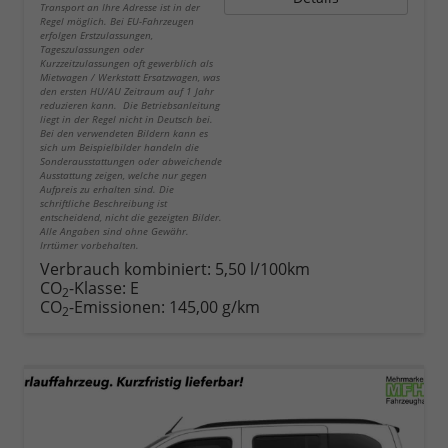
Transport an Ihre Adresse ist in der
Regel möglich. Bei EU-Fahrzeugen
erfolgen Erstzulassungen,
Tageszulassungen oder
Kurzzeitzulassungen oft gewerblich als
Mietwagen / Werkstatt Ersatzwagen, was
den ersten HU/AU Zeitraum auf 1 Jahr
reduzieren kann. Die Betriebsanleitung
liegt in der Regel nicht in Deutsch bei.
Bei den verwendeten Bildern kann es
sich um Beispielbilder handeln die
Sonderausstattungen oder abweichende
Ausstattung zeigen, welche nur gegen
Aufpreis zu erhalten sind. Die
schriftliche Beschreibung ist
entscheidend, nicht die gezeigten Bilder.
Alle Angaben sind ohne Gewähr.
Irrtümer vorbehalten.
Verbrauch kombiniert:
5,50 l/100km
CO
-Klasse:
E
2
CO
-Emissionen:
145,00 g/km
2