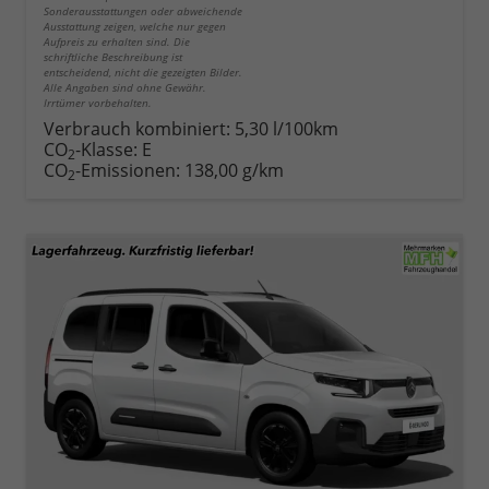
Sonderausstattungen oder abweichende
Ausstattung zeigen, welche nur gegen
Aufpreis zu erhalten sind. Die
schriftliche Beschreibung ist
entscheidend, nicht die gezeigten Bilder.
Alle Angaben sind ohne Gewähr.
Irrtümer vorbehalten.
Verbrauch kombiniert:
5,30 l/100km
CO
-Klasse:
E
2
CO
-Emissionen:
138,00 g/km
2