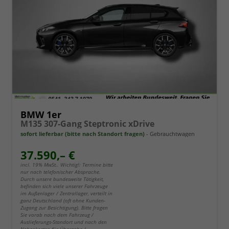
BMW 1er
M135 307-Gang Steptronic xDrive
sofort lieferbar (bitte nach Standort fragen)
Gebrauchtwagen
37.590,– €
incl. 19% MwSt.. Wichtig!: Termine bitte
nur nach telefonischer Absprache.
Durch unsere bundesweite Tätigkeit,
befinden sich viele unserer Fahrzeuge
im Außenlager / Zentrallager, verteilt in
ganz Deutschland (oft ohne Kunden-
Zugang zur Besichtigung). Bitte fragen
Sie vorab nach dem Fahrzeug /
Auslieferungs-Standort und nach den