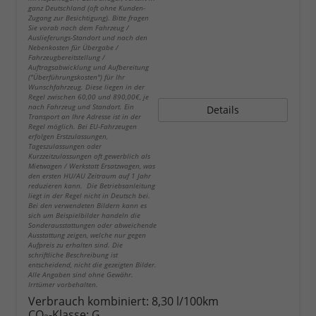
ganz Deutschland (oft ohne Kunden-
Zugang zur Besichtigung). Bitte fragen
Sie vorab nach dem Fahrzeug /
Auslieferungs-Standort und nach den
Nebenkosten für Übergabe /
Fahrzeugbereitstellung /
Auftragsabwicklung und Aufbereitung
("Überführungskosten") für Ihr
Wunschfahrzeug. Diese liegen in der
Regel zwischen 60,00 und 890,00€, je
nach Fahrzeug und Standort. Ein
Details
Transport an Ihre Adresse ist in der
Regel möglich. Bei EU-Fahrzeugen
erfolgen Erstzulassungen,
Tageszulassungen oder
Kurzzeitzulassungen oft gewerblich als
Mietwagen / Werkstatt Ersatzwagen, was
den ersten HU/AU Zeitraum auf 1 Jahr
reduzieren kann. Die Betriebsanleitung
liegt in der Regel nicht in Deutsch bei.
Bei den verwendeten Bildern kann es
sich um Beispielbilder handeln die
Sonderausstattungen oder abweichende
Ausstattung zeigen, welche nur gegen
Aufpreis zu erhalten sind. Die
schriftliche Beschreibung ist
entscheidend, nicht die gezeigten Bilder.
Alle Angaben sind ohne Gewähr.
Irrtümer vorbehalten.
Verbrauch kombiniert:
8,30 l/100km
CO
-Klasse:
G