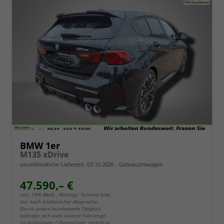
BMW 1er
M135 xDrive
unverbindliche Lieferzeit:
03.10.2026
Gebrauchtwagen
47.590,– €
incl. 19% MwSt.. Wichtig!: Termine bitte
nur nach telefonischer Absprache.
Durch unsere bundesweite Tätigkeit,
befinden sich viele unserer Fahrzeuge
im Außenlager / Zentrallager, verteilt in