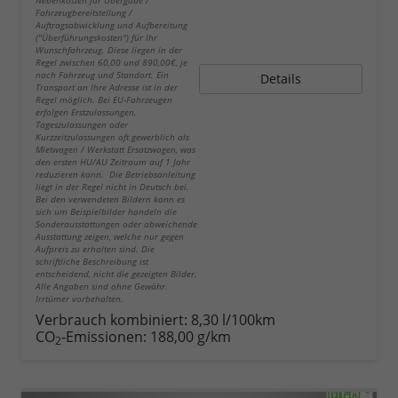
Nebenkosten für Übergabe /
Fahrzeugbereitstellung /
Auftragsabwicklung und Aufbereitung
("Überführungskosten") für Ihr
Wunschfahrzeug. Diese liegen in der
Regel zwischen 60,00 und 890,00€, je
nach Fahrzeug und Standort. Ein
Details
Transport an Ihre Adresse ist in der
Regel möglich. Bei EU-Fahrzeugen
erfolgen Erstzulassungen,
Tageszulassungen oder
Kurzzeitzulassungen oft gewerblich als
Mietwagen / Werkstatt Ersatzwagen, was
den ersten HU/AU Zeitraum auf 1 Jahr
reduzieren kann. Die Betriebsanleitung
liegt in der Regel nicht in Deutsch bei.
Bei den verwendeten Bildern kann es
sich um Beispielbilder handeln die
Sonderausstattungen oder abweichende
Ausstattung zeigen, welche nur gegen
Aufpreis zu erhalten sind. Die
schriftliche Beschreibung ist
entscheidend, nicht die gezeigten Bilder.
Alle Angaben sind ohne Gewähr.
Irrtümer vorbehalten.
Verbrauch kombiniert:
8,30 l/100km
CO
-Emissionen:
188,00 g/km
2