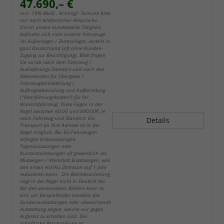
47.690,– €
incl. 19% MwSt.. Wichtig!: Termine bitte
nur nach telefonischer Absprache.
Durch unsere bundesweite Tätigkeit,
befinden sich viele unserer Fahrzeuge
im Außenlager / Zentrallager, verteilt in
ganz Deutschland (oft ohne Kunden-
Zugang zur Besichtigung). Bitte fragen
Sie vorab nach dem Fahrzeug /
Auslieferungs-Standort und nach den
Nebenkosten für Übergabe /
Fahrzeugbereitstellung /
Auftragsabwicklung und Aufbereitung
("Überführungskosten") für Ihr
Wunschfahrzeug. Diese liegen in der
Regel zwischen 60,00 und 890,00€, je
nach Fahrzeug und Standort. Ein
Details
Transport an Ihre Adresse ist in der
Regel möglich. Bei EU-Fahrzeugen
erfolgen Erstzulassungen,
Tageszulassungen oder
Kurzzeitzulassungen oft gewerblich als
Mietwagen / Werkstatt Ersatzwagen, was
den ersten HU/AU Zeitraum auf 1 Jahr
reduzieren kann. Die Betriebsanleitung
liegt in der Regel nicht in Deutsch bei.
Bei den verwendeten Bildern kann es
sich um Beispielbilder handeln die
Sonderausstattungen oder abweichende
Ausstattung zeigen, welche nur gegen
Aufpreis zu erhalten sind. Die
schriftliche Beschreibung ist