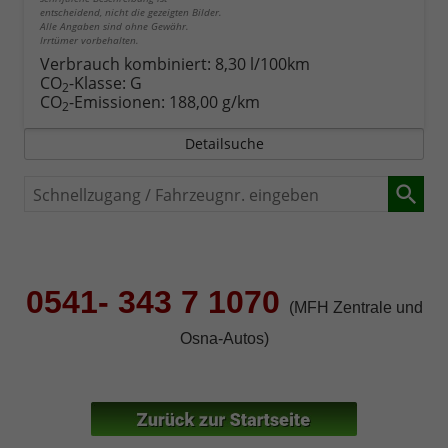
entscheidend, nicht die gezeigten Bilder.
Alle Angaben sind ohne Gewähr.
Irrtümer vorbehalten.
Verbrauch kombiniert:
8,30 l/100km
CO
-Klasse:
G
2
CO
-Emissionen:
188,00 g/km
2
Detailsuche
Schnellzugang
/
Fahrzeugnr.
eingeben
0541- 343 7 1070
(MFH Zentrale und
Osna-Autos)